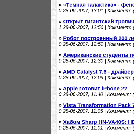
»
«Тёмная галактика» - фен
0
28-06-2007, 13:01 | Коммент: (
»
Открыт гигантский тропи
1
28-06-2007, 12:56 | Коммент: (
»
Робот построенный 200 ле
0
28-06-2007, 12:50 | Коммент: (
»
Американские студенты п
0
28-06-2007, 12:30 | Коммент: (
»
AMD Catalyst 7.6 - драйве
0
28-06-2007, 12:09 | Коммент: (
»
Apple готовит iPhone 2?
0
28-06-2007, 11:40 | Коммент: (
»
Vista Transformation Pack 
0
28-06-2007, 11:05 | Коммент: (
»
Хабом Sharp HN-VA40S: H
0
28-06-2007, 11:01 | Коммент: (