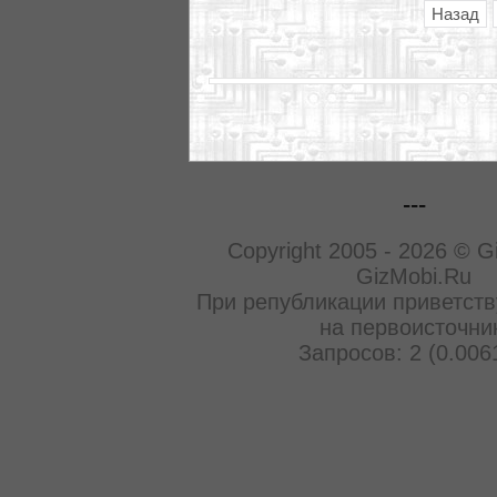
Назад
---
Copyright 2005 - 2026 © G
GizMobi.Ru
При републикации приветств
на первоисточни
Запросов: 2 (0.006