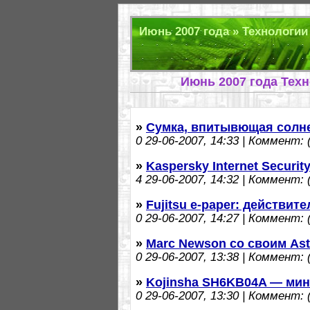
Июнь 2007 года » Технологии 
Июнь 2007 года Тех
»
Сумка, впитывющая солн
0
29-06-2007, 14:33 | Коммент: (
»
Kaspersky Internet Securit
4
29-06-2007, 14:32 | Коммент: (
»
Fujitsu e-paper: действи
0
29-06-2007, 14:27 | Коммент: (
»
Marc Newson со своим Ast
0
29-06-2007, 13:38 | Коммент: (
»
Kojinsha SH6KB04A — ми
0
29-06-2007, 13:30 | Коммент: (