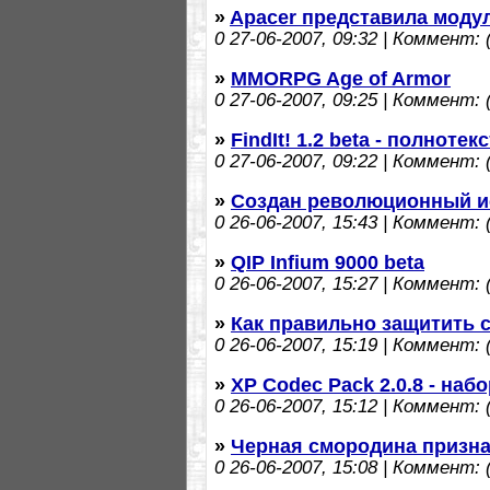
»
Apacer представила моду
0
27-06-2007, 09:32 | Коммент: (
»
MMORPG Age of Armor
0
27-06-2007, 09:25 | Коммент: (
»
FindIt! 1.2 beta - полнот
0
27-06-2007, 09:22 | Коммент: (
»
Создан революционный и
0
26-06-2007, 15:43 | Коммент: (
»
QIP Infium 9000 beta
0
26-06-2007, 15:27 | Коммент: (
»
Как правильно защитить с
0
26-06-2007, 15:19 | Коммент: (
»
XP Codec Pack 2.0.8 - наб
0
26-06-2007, 15:12 | Коммент: (
»
Черная смородина призна
0
26-06-2007, 15:08 | Коммент: (