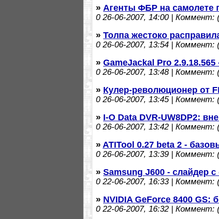
»
Агенты ФБР на самолете 
0
26-06-2007, 14:00 | Коммент: (
»
Толпа жестоко расправил
0
26-06-2007, 13:54 | Коммент: (
»
GameJackal Pro 2.9.18.565 
0
26-06-2007, 13:48 | Коммент: (
»
Кулер-революционер от 
0
26-06-2007, 13:45 | Коммент: (
»
I-O Data DVR-UW8DP2: вн
0
26-06-2007, 13:42 | Коммент: (
»
ATITool 0.27 beta 2 - базо
0
26-06-2007, 13:39 | Коммент: (
»
Samsung J600 - слайдер с
0
22-06-2007, 16:33 | Коммент: (
»
NVIDIA GeForce 8400 GS:
0
22-06-2007, 16:32 | Коммент: (