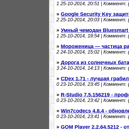
1
25-10-2014, 20:51 | Коммент: (
»
Google Security Key защит
2
25-10-2014, 20:03 | Коммент: (
»
Умный чемодан Bluesmart 
1
25-10-2014, 19:54 | Коммент: (
»
Мороженица — частица ра
2
24-10-2014, 15:02 | Коммент: (
»
Дорога из солнечных бат
3
24-10-2014, 14:13 | Коммент: (
»
CDex 1.71 - лучшая граби
0
23-10-2014, 23:45 | Коммент: (
»
R-Studio 7.5.156219 - пр
0
23-10-2014, 23:42 | Коммент: (
»
Win7codecs 4.8.4 - обнов
0
23-10-2014, 23:41 | Коммент: (
»
GOM Player 2.2.64.5212 -