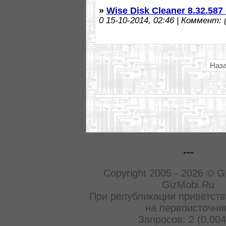
»
Wise Disk Cleaner 8.32.58
0
15-10-2014, 02:46 | Коммент: (
Наз
---
Copyright 2005 - 2026 © G
GizMobi.Ru
При републикации приветств
на первоисточни
Запросов: 2 (0.004