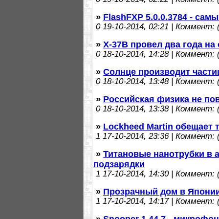
»
FlashFXP 5.0.0.3784 - са
0
19-10-2014, 02:21 | Коммент: (
»
X-37B провел два года на
0
18-10-2014, 14:28 | Коммент: (
»
Солнце производит части
0
18-10-2014, 13:48 | Коммент: (
»
Российская физика не пов
0
18-10-2014, 13:38 | Коммент: (
»
Lockheed Martin обещает 
1
17-10-2014, 23:36 | Коммент: (
»
Титановые нанотрубки в 
подзарядки
1
17-10-2014, 14:30 | Коммент: (
»
Прозрачный дом в Япони
1
17-10-2014, 14:17 | Коммент: (
»
Snooper 1.44.7 - микроф