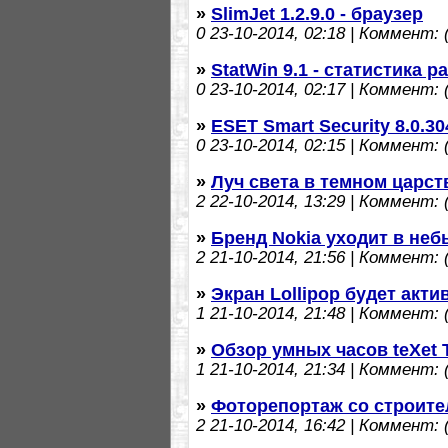
»
SlimJet 1.2.9.0 - браузер
0
23-10-2014, 02:18 | Коммент: (
»
StatWin 9.1 - статистика 
0
23-10-2014, 02:17 | Коммент: (
»
ESET Smart Security 8.0.30
0
23-10-2014, 02:15 | Коммент: (
»
Луч света в темном царст
2
22-10-2014, 13:29 | Коммент: (
»
Бренд Nokia уходит в неб
2
21-10-2014, 21:56 | Коммент: (
»
Экран Lollipop будет акти
1
21-10-2014, 21:48 | Коммент: (
»
Обзор умных часов teXet 
1
21-10-2014, 21:34 | Коммент: (
»
Фоторепортаж со строите
2
21-10-2014, 16:42 | Коммент: (