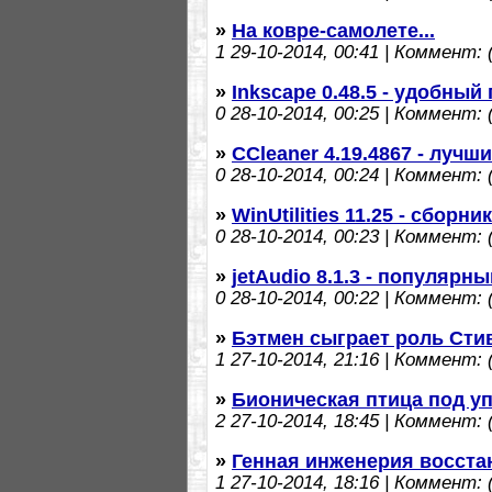
»
На ковре-самолете...
1
29-10-2014, 00:41 | Коммент: (
»
Inkscape 0.48.5 - удобны
0
28-10-2014, 00:25 | Коммент: (
»
CCleaner 4.19.4867 - луч
0
28-10-2014, 00:24 | Коммент: (
»
WinUtilities 11.25 - сбор
0
28-10-2014, 00:23 | Коммент: (
»
jetAudio 8.1.3 - популярн
0
28-10-2014, 00:22 | Коммент: (
»
Бэтмен сыграет роль Сти
1
27-10-2014, 21:16 | Коммент: (
»
Бионическая птица под у
2
27-10-2014, 18:45 | Коммент: (
»
Генная инженерия восста
1
27-10-2014, 18:16 | Коммент: (