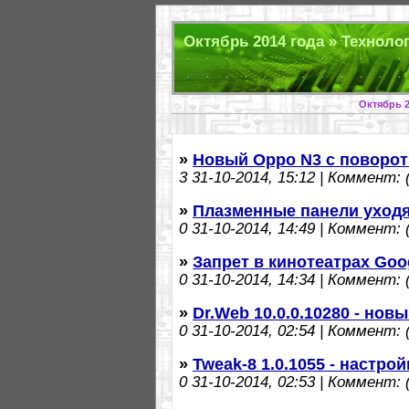
Октябрь 2014 года » Технолог
Октябрь 2
»
Новый Oppo N3 с поворот
3
31-10-2014, 15:12 | Коммент: (
»
Плазменные панели уходя
0
31-10-2014, 14:49 | Коммент: (
»
Запрет в кинотеатрах Goo
0
31-10-2014, 14:34 | Коммент: (
»
Dr.Web 10.0.0.10280 - но
0
31-10-2014, 02:54 | Коммент: (
»
Tweak-8 1.0.1055 - настро
0
31-10-2014, 02:53 | Коммент: (