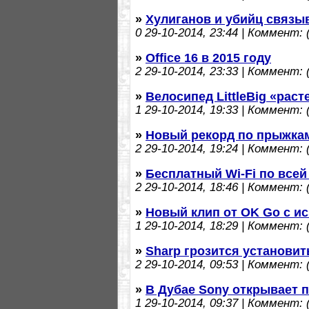
»
Хулиганов и убийц связы
0
29-10-2014, 23:44 | Коммент: (
»
Office 16 в 2015 году
2
29-10-2014, 23:33 | Коммент: (
»
Велосипед LittleBig «раст
1
29-10-2014, 19:33 | Коммент: (
»
Новый рекорд по прыжка
2
29-10-2014, 19:24 | Коммент: (
»
Бесплатный Wi-Fi по всей
2
29-10-2014, 18:46 | Коммент: (
»
Новый клип от OK Go с и
1
29-10-2014, 18:29 | Коммент: (
»
Sharp грозится установи
2
29-10-2014, 09:53 | Коммент: (
»
В Дубае Sony открывает 
1
29-10-2014, 09:37 | Коммент: (