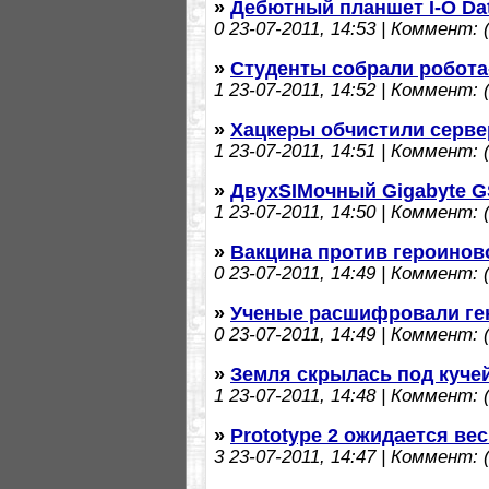
»
Дебютный планшет I-O Dat
0
23-07-2011, 14:53 | Коммент: (
»
Студенты собрали робот
1
23-07-2011, 14:52 | Коммент: (
»
Хацкеры обчистили серв
1
23-07-2011, 14:51 | Коммент: (
»
ДвухSIMочный Gigabyte G
1
23-07-2011, 14:50 | Коммент: (
»
Вакцина против героинов
0
23-07-2011, 14:49 | Коммент: (
»
Ученые расшифровали ге
0
23-07-2011, 14:49 | Коммент: (
»
Земля скрылась под куче
1
23-07-2011, 14:48 | Коммент: (
»
Prototype 2 ожидается ве
3
23-07-2011, 14:47 | Коммент: (