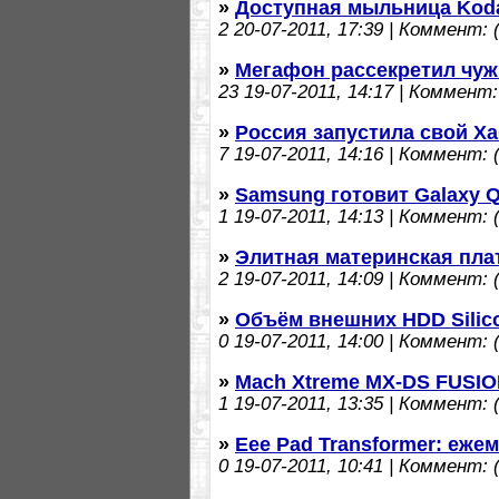
»
Доступная мыльница Koda
2
20-07-2011, 17:39 | Коммент: (
»
Мегафон рассекретил чу
23
19-07-2011, 14:17 | Коммент: 
»
Россия запустила свой Х
7
19-07-2011, 14:16 | Коммент: (
»
Samsung готовит Galaxy 
1
19-07-2011, 14:13 | Коммент: (
»
Элитная материнская плат
2
19-07-2011, 14:09 | Коммент: (
»
Объём внешних HDD Silico
0
19-07-2011, 14:00 | Коммент: (
»
Mach Xtreme MX-DS FUSION
1
19-07-2011, 13:35 | Коммент: (
»
Eee Pad Transformer: еже
0
19-07-2011, 10:41 | Коммент: (