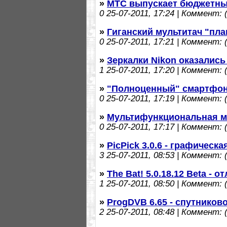
»
МТС выпускает бюджетны
0
25-07-2011, 17:24 | Коммент: (
»
Гиганский мультитач "пл
0
25-07-2011, 17:21 | Коммент: (
»
Зеркалки Nikon оказались
1
25-07-2011, 17:20 | Коммент: (
»
"Полноценный" смартфон 
0
25-07-2011, 17:19 | Коммент: (
»
Мультифункциональная м
0
25-07-2011, 17:17 | Коммент: (
»
PicPick 3.0.6 - графическа
3
25-07-2011, 08:53 | Коммент: (
»
The Bat! 5.0.18.12 Beta - 
1
25-07-2011, 08:50 | Коммент: (
»
ProgDVB 6.65 - спутников
2
25-07-2011, 08:48 | Коммент: (