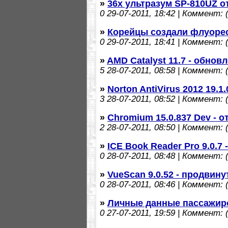
»
36х ультразум SP-810UZ о
0
29-07-2011, 18:42 | Коммент: (
»
Корейцы создали флуоре
0
29-07-2011, 18:41 | Коммент: (
»
AMD Catalyst 11.7 - обно
5
28-07-2011, 08:58 | Коммент: (
»
Norton AntiVirus 2012 19.1
3
28-07-2011, 08:52 | Коммент: (
»
Chromium 15.0.837 Dev - 
2
28-07-2011, 08:50 | Коммент: (
»
ICE Book Reader Pro 9.0.7 
0
28-07-2011, 08:48 | Коммент: (
»
VueScan 9.0.52 - продвин
0
28-07-2011, 08:46 | Коммент: (
»
Личные данные пассажиро
0
27-07-2011, 19:59 | Коммент: (