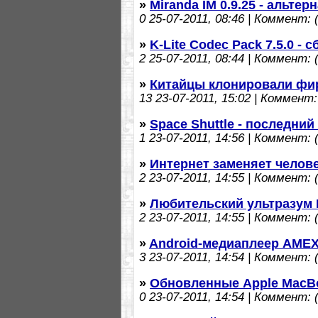
»
Miranda IM 0.9.25 - альтер
0
25-07-2011, 08:46 | Коммент: (
»
K-Lite Codec Pack 7.5.0 -
2
25-07-2011, 08:44 | Коммент: (
»
Китайцы клонировали фи
13
23-07-2011, 15:02 | Коммент: 
»
Space Shuttle - последний
1
23-07-2011, 14:56 | Коммент: (
»
Интернет заменяет челов
2
23-07-2011, 14:55 | Коммент: (
»
Любительский ультразум 
2
23-07-2011, 14:55 | Коммент: (
»
Android-медиаплеер AMEX 
3
23-07-2011, 14:54 | Коммент: (
»
Обновленные Apple MacBo
0
23-07-2011, 14:54 | Коммент: (