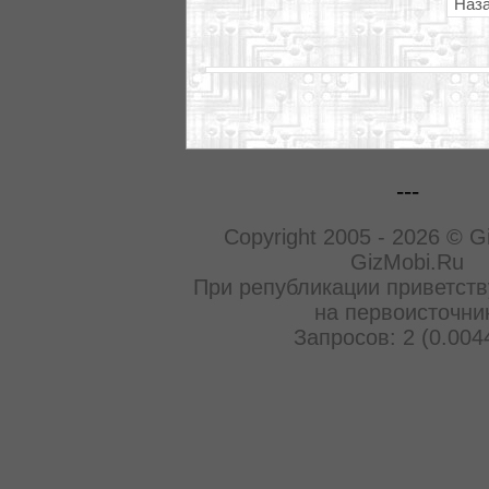
Наз
---
Copyright 2005 - 2026 © G
GizMobi.Ru
При републикации приветств
на первоисточни
Запросов: 2 (0.004