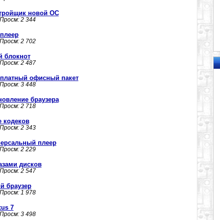
астройщик новой ОС
 Просм: 2 344
аплеер
 Просм: 2 702
й блокнот
 Просм: 2 487
бесплатный офисный пакет
 Просм: 3 448
обновление браузера
 Просм: 2 718
е кодеков
 Просм: 2 343
иверсальный плеер
 Просм: 2 229
разами дисков
 Просм: 2 547
ый браузер
 Просм: 1 978
us 7
 Просм: 3 498