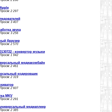
 Просм: 2 288
Apple
 Просм: 2 297
следователей
 Просм: 3 407
работка звука
 Просм: 3 256
вный браузер
 Просм: 2 570
.20130722 - конвертор музыки
 Просм: 1 942
универсальный медиакомбайн
 Просм: 2 461
иверсальный кодировщик
 Просм: 2 319
рхиватор
 Просм: 2 607
отка MKV
 Просм: 2 291
- универсальный медиаплеер
 Просм: 2 385