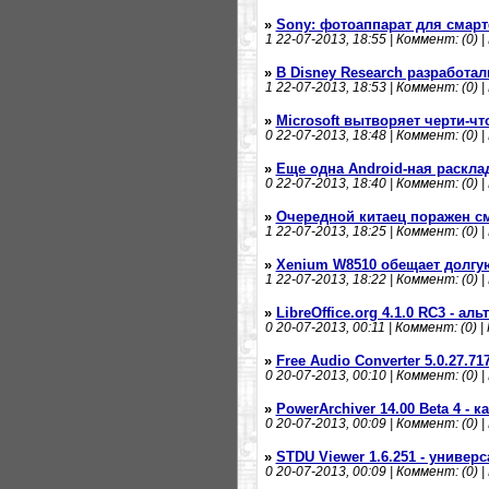
»
Sony: фотоаппарат для смар
1
22-07-2013, 18:55 | Коммент: (0) |
»
В Disney Research разработа
1
22-07-2013, 18:53 | Коммент: (0) |
»
Microsoft вытворяет черти-чт
0
22-07-2013, 18:48 | Коммент: (0) |
»
Еще одна Android-ная раскла
0
22-07-2013, 18:40 | Коммент: (0) |
»
Очередной китаец поражен с
1
22-07-2013, 18:25 | Коммент: (0) |
»
Xenium W8510 обещает долгую
1
22-07-2013, 18:22 | Коммент: (0) |
»
LibreOffice.org 4.1.0 RC3 - ал
0
20-07-2013, 00:11 | Коммент: (0) |
»
Free Audio Converter 5.0.27.
0
20-07-2013, 00:10 | Коммент: (0) |
»
PowerArchiver 14.00 Beta 4 -
0
20-07-2013, 00:09 | Коммент: (0) |
»
STDU Viewer 1.6.251 - универ
0
20-07-2013, 00:09 | Коммент: (0) |