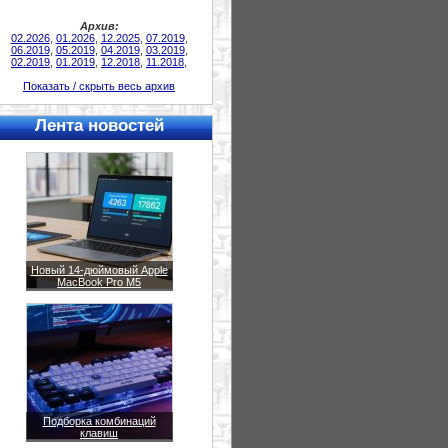
Архив:
02.2026
,
01.2026
,
12.2025
,
07.2019
,
06.2019
,
05.2019
,
04.2019
,
03.2019
,
02.2019
,
01.2019
,
12.2018
,
11.2018
,
Показать / скрыть весь архив
Лента новостей
Новый 14-дюймовый Apple
MacBook Pro M5
Подборка комбинаций
клавиш