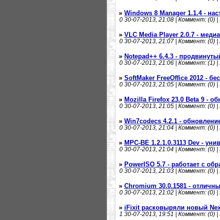
»
Windows 8 Manager 1.1.4 - н
0
30-07-2013, 21:08 | Коммент: (0) |
»
VLC Media Player 2.0.7 - меди
0
30-07-2013, 21:07 | Коммент: (0) |
»
Notepad++ 6.4.3 - продвинуты
0
30-07-2013, 21:06 | Коммент: (1) |
»
SoftMaker FreeOffice 2012 - 
0
30-07-2013, 21:05 | Коммент: (0) |
»
Mozilla Firefox 23.0 Beta 9 - 
0
30-07-2013, 21:05 | Коммент: (0) |
»
Win7codecs 4.2.1 - обновлени
0
30-07-2013, 21:04 | Коммент: (0) |
»
MPC-BE 1.2.1.0.3113 Dev - ун
0
30-07-2013, 21:04 | Коммент: (0) |
»
PowerISO 5.7 - работает с об
0
30-07-2013, 21:03 | Коммент: (0) |
»
Chromium 30.0.1581 - отличн
0
30-07-2013, 21:02 | Коммент: (0) |
»
iFixit расковыряли новый Nex
1
30-07-2013, 19:51 | Коммент: (0) |