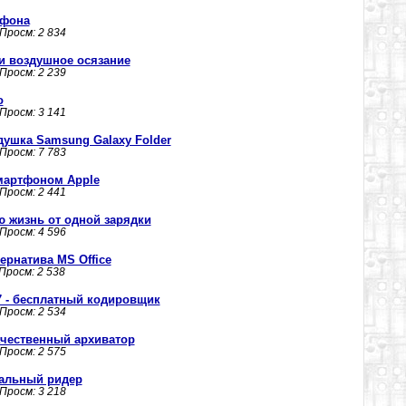
тфона
 Просм: 2 834
ли воздушное осязание
 Просм: 2 239
о
 Просм: 3 141
душка Samsung Galaxy Folder
 Просм: 7 783
мартфоном Apple
 Просм: 2 441
 жизнь от одной зарядки
 Просм: 4 596
ьтернатива MS Office
 Просм: 2 538
717 - бесплатный кодировщик
 Просм: 2 534
 качественный архиватор
 Просм: 2 575
сальный ридер
 Просм: 3 218