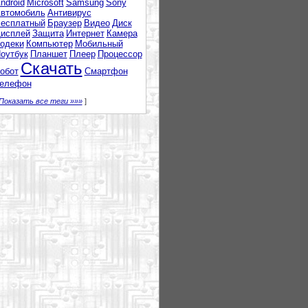
ndroid
Microsoft
Samsung
Sony
втомобиль
Антивирус
есплатный
Браузер
Видео
Диск
исплей
Защита
Интернет
Камера
одеки
Компьютер
Мобильный
оутбук
Планшет
Плеер
Процессор
Скачать
обот
Смартфон
елефон
Показать все теги »»»
]