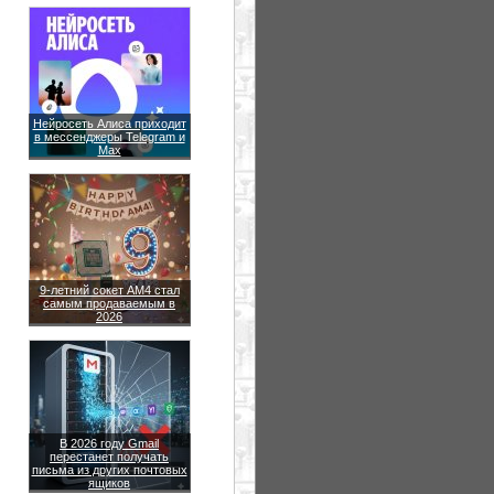
Нейросеть Алиса приходит
в мессенджеры Telegram и
Max
9-летний сокет AM4 стал
самым продаваемым в
2026
В 2026 году Gmail
перестанет получать
письма из других почтовых
ящиков