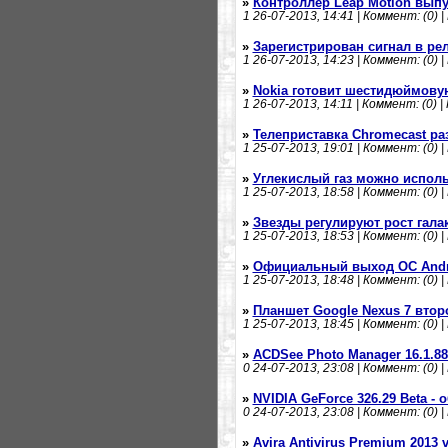
»
Контроллер Leap Motion выпу
1
26-07-2013, 14:41 | Коммент: (0) |
»
Зарегистрирован сигнал в ре
1
26-07-2013, 14:23 | Коммент: (0) |
»
Nokia готовит шестидюймову
1
26-07-2013, 14:11 | Коммент: (0) |
»
Телеприставка Chromecast р
1
25-07-2013, 19:01 | Коммент: (0) |
»
Углекислый газ можно исполь
1
25-07-2013, 18:58 | Коммент: (0) |
»
Звезды регулируют рост гала
1
25-07-2013, 18:53 | Коммент: (0) |
»
Официальный выход ОС Androi
1
25-07-2013, 18:48 | Коммент: (0) |
»
Планшет Google Nexus 7 вто
1
25-07-2013, 18:45 | Коммент: (0) |
»
ACDSee Photo Manager 16.1.8
0
24-07-2013, 23:08 | Коммент: (0) |
»
NVIDIA GeForce 326.29 Beta -
0
24-07-2013, 23:08 | Коммент: (0) |
»
Avira Antivirus Premium 2013 v