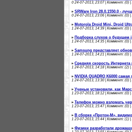
0
24-07-2013, 23:07 | Коммент: (0) |
»
SRWare Iron 28.0.1550.0 - лу
0
24-07-2013, 23:06 | Коммент: (0) |
»
Motorola Droid Mini, Droid Ul
1
24-07-2013, 14:39 | Коммент: (0) |
»
Подборка слухов о будущем i
1
24-07-2013, 14:35 | Коммент: (0) |
»
Samsung представляет обнов
1
24-07-2013, 14:21 | Коммент: (0) |
»
Средняя скорость Интернета 
1
24-07-2013, 14:18 | Коммент: (2) |
»
NVIDIA QUADRO K6000 самая
1
24-07-2013, 13:30 | Коммент: (0) |
»
Ученые установили, как Мар
1
23-07-2013, 18:12 | Коммент: (0) |
»
Телефон можно взломать чере
1
23-07-2013, 15:47 | Коммент: (0) |
»
В сборке «Протон-М», видимо
1
23-07-2013, 15:44 | Коммент: (1) |
»
Физики разработали дрожащу