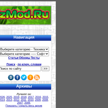
u
Навигация
Статьи Обзоры Тесты
Поиск
-
по ключ. словам
Архивы
Лучшее за:
2026
,
2025
,
2019
,
2018
,
2017
,
2016
,
2015
,
2014
,
2013
,
2012
,
2011
,
2010
,
2009
,
2008
,
2007
,
2006
,
Показать / скрыть весь архив