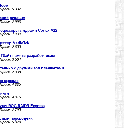
loop
 Просм: 5 332
аний реально
 Просм: 2 993
оцессоры с ядрами Cortex-A12
 Просм: 2 434
ессор MediaTek
 Просм: 2 633
 1 Гбайт памяти разработчикам
 Просм: 3 564
тельно с другими топ планшетами
 Просм: 2 908
е зеркало
 Просм: 4 335
амяти
 Просм: 4 915
Asus ROG RAIDR Express
 Просм: 2 795
альный переводчик
 Просм: 5 028