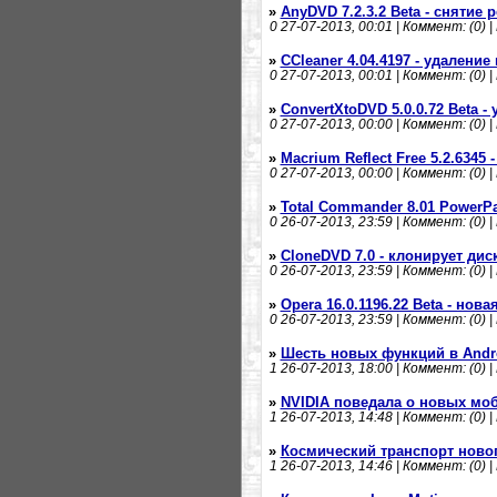
»
AnyDVD 7.2.3.2 Beta - снятие
0
27-07-2013, 00:01 | Коммент: (0) |
»
CCleaner 4.04.4197 - удалени
0
27-07-2013, 00:01 | Коммент: (0) |
»
ConvertXtoDVD 5.0.0.72 Beta 
0
27-07-2013, 00:00 | Коммент: (0) |
»
Macrium Reflect Free 5.2.6345
0
27-07-2013, 00:00 | Коммент: (0) |
»
Total Commander 8.01 PowerP
0
26-07-2013, 23:59 | Коммент: (0) |
»
CloneDVD 7.0 - клонирует дис
0
26-07-2013, 23:59 | Коммент: (0) |
»
Opera 16.0.1196.22 Beta - нова
0
26-07-2013, 23:59 | Коммент: (0) |
»
Шесть новых функций в Androi
1
26-07-2013, 18:00 | Коммент: (0) |
»
NVIDIA поведала о новых мо
1
26-07-2013, 14:48 | Коммент: (0) |
»
Космический транспорт ново
1
26-07-2013, 14:46 | Коммент: (0) |