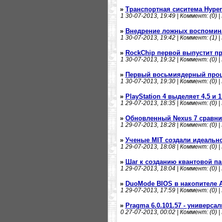
»
Транспортная сиситема Hyper
1
30-07-2013, 19:49 | Коммент: (0) |
»
Внедрение ложных воспомин
1
30-07-2013, 19:42 | Коммент: (1) |
»
RockChip первой выпустит пр
1
30-07-2013, 19:32 | Коммент: (0) |
»
Первый восьмиядерный проц
1
30-07-2013, 19:30 | Коммент: (0) |
»
PlayStation 4 выделяет 4,5 и
1
29-07-2013, 18:35 | Коммент: (0) |
»
Обновленный Nexus 7 сравни
1
29-07-2013, 18:28 | Коммент: (0) |
»
Ученые MIT создали идеально
1
29-07-2013, 18:08 | Коммент: (0) |
»
Шаг к созданию квантовой п
1
29-07-2013, 18:04 | Коммент: (0) |
»
DuoMode BIOS в накопителе 
1
29-07-2013, 17:59 | Коммент: (0) |
»
Pragma 6.0.101.57 - универс
0
27-07-2013, 00:02 | Коммент: (0) |