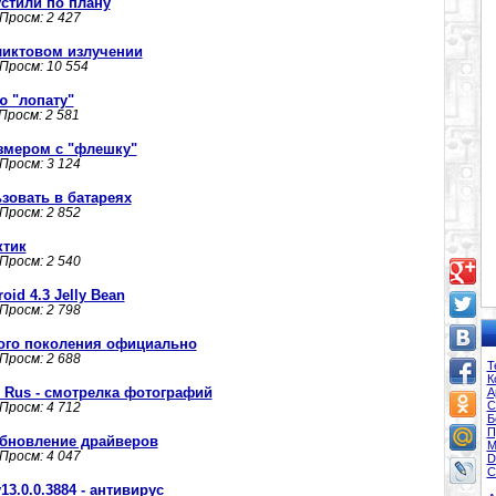
стили по плану
 Просм: 2 427
ликтовом излучении
 Просм: 10 554
ю "лопату"
 Просм: 2 581
азмером с "флешку"
 Просм: 3 124
зовать в батареях
 Просм: 2 852
ктик
 Просм: 2 540
d 4.3 Jelly Bean
 Просм: 2 798
рого поколения официально
 Просм: 2 688
Т
К
8 Rus - смотрелка фотографий
А
С
 Просм: 4 712
Б
П
 обновление драйверов
М
 Просм: 4 047
D
С
13.0.0.3884 - антивирус