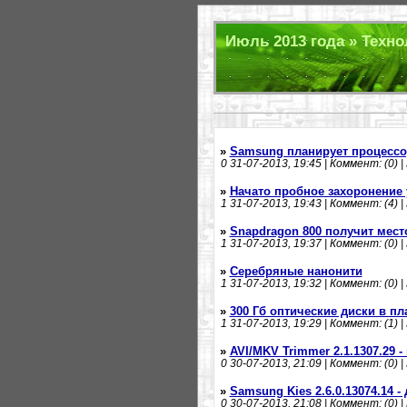
Июль 2013 года » Техно
»
Samsung планирует процессо
0
31-07-2013, 19:45 | Коммент: (0) |
»
Начато пробное захоронение 
1
31-07-2013, 19:43 | Коммент: (4) |
»
Snapdragon 800 получит место
1
31-07-2013, 19:37 | Коммент: (0) |
»
Серебряные нанонити
1
31-07-2013, 19:32 | Коммент: (0) |
»
300 Гб оптические диски в пл
1
31-07-2013, 19:29 | Коммент: (1) |
»
AVI/MKV Trimmer 2.1.1307.29 
0
30-07-2013, 21:09 | Коммент: (0) |
»
Samsung Kies 2.6.0.13074.14 
0
30-07-2013, 21:08 | Коммент: (0) |