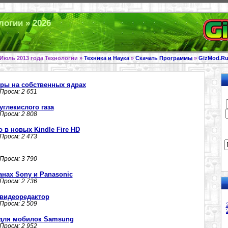
логии » 2026
Июль 2013 года Технологии »
Техника и Наука
»
Скачать Программы
»
GizMod.R
ры на собственных ядрах
 Просм: 2 651
углекислого газа
 Просм: 2 808
 в новых Kindle Fire HD
 Просм: 2 473
 Просм: 3 790
анах Sony и Panasonic
 Просм: 2 736
- видеоредактор
 Просм: 2 509
- для мобилок Samsung
 Просм: 2 952