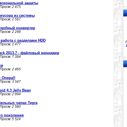
 региональной защиты
 Просм: 2 475
е мусора из системы
 Просм: 2 567
- удобный конвертер
 Просм: 2 248
 - работа с разделами HDD
Л
 Просм: 2 477
ack 2013.7 - файловый менеджер
 Просм: 7 394
ки
 Просм: 2 465
я Опера!!
 Просм: 3 547
d 4.3 Jelly Bean
 Просм: 2 994
бильных чипах Tegra
 Просм: 2 580
го поколения
 Просм: 5 524