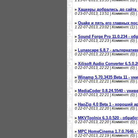
1
23-07-2013, 13:55 | Коммент: (0) |
»
Хацкеры добрались до сайта 
0
23-07-2013, 13:51 | Коммент: (0) |
»
Quake и пять его главных по
1
22-07-2013, 23:02 | Коммент: (1) |
»
Sound Forge Pro 11.0.234 - об
1
22-07-2013, 22:23 | Коммент: (0) |
»
Lunascape 6.8.7 - альтернати
0
22-07-2013, 22:23 | Коммент: (0) |
»
Xilisoft Audio Converter 6.5.0
0
22-07-2013, 22:22 | Коммент: (0) |
»
Winamp 5.70.3435 Beta 11 - 
0
22-07-2013, 22:21 | Коммент: (0) |
»
MediaCoder 0.8.24.5540 - ун
0
22-07-2013, 22:21 | Коммент: (0) |
»
HaoZip 4.0 Beta 1 - хороший а
0
22-07-2013, 22:20 | Коммент: (0) |
»
MKVToolnix 6.3.0.520 - обраб
0
22-07-2013, 22:20 | Коммент: (0) |
»
MPC HomeCinema 1.7.0.7646 
0
22-07-2013, 22:19 | Коммент: (0) |