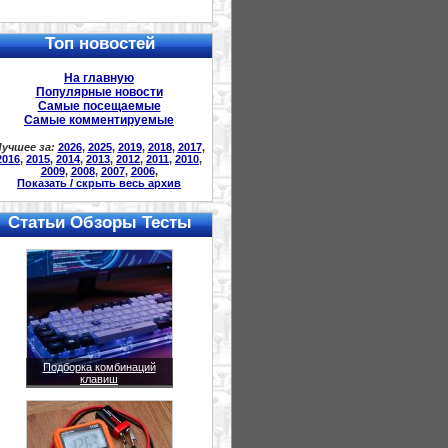
Топ новостей
На главную
Популярные новости
Самые посещаемые
Самые комментируемые
учшее за:
2026
,
2025
,
2019
,
2018
,
2017
,
2016
,
2015
,
2014
,
2013
,
2012
,
2011
,
2010
,
2009
,
2008
,
2007
,
2006
,
Показать / скрыть весь архив
Статьи Обзоры Тесты
Подборка комбинаций
клавиш