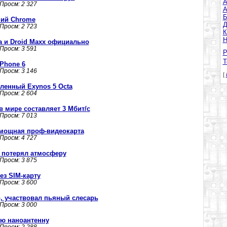
A
 Просм: 2 327
А
Б
чший Chrome
Д
 Просм: 2 723
К
Н
tra и Droid Maxx официально
 Просм: 3 591
Р
Т
Phone 6
 Просм: 3 146
[
ленный Exynos 5 Octa
 Просм: 2 604
в мире составляет 3 Мбит/с
 Просм: 7 013
 мощная проф-видеокарта
 Просм: 4 727
с потерял атмосферу
 Просм: 3 875
з SIM-карту
 Просм: 3 600
, участвовал пьяный слесарь
 Просм: 3 000
ю наноантенну