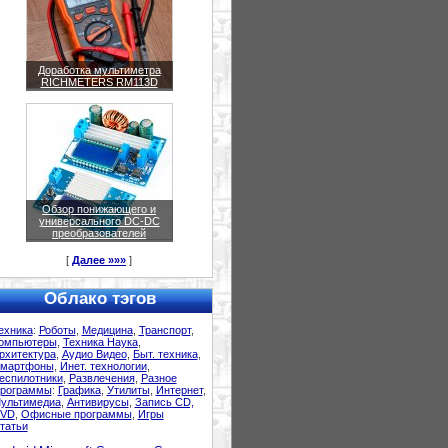
Доработка мультиметра
RICHMETERS RM113D
Обзор понижающего и
универсального DC-DC
преобразователей
[
Далее »»»
]
Облако тэгов
ехника
:
Роботы
,
Медицина
,
Транспорт
,
омпьютеры
,
Техника Наука
,
рхитектура
,
Аудио Видео
,
Быт. техника
,
мартфоны
,
Инет. технологии
,
еспилотники
,
Развлечения
,
Разное
рограммы
:
Графика
,
Утилиты
,
Интернет
,
ультимедиа
,
Антивирусы
,
Запись CD,
VD
,
Офисные программы
,
Игры
татьи