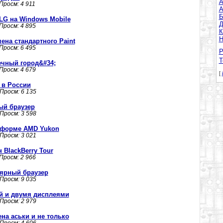
A
 Просм: 4 911
А
Б
LG на Windows Mobile
Д
 Просм: 4 895
К
Н
амена стандартного Paint
 Просм: 6 495
Р
Т
ечный город&#34;
 Просм: 4 679
[
e в России
 Просм: 6 135
й браузер
 Просм: 3 598
атформе AMD Yukon
 Просм: 3 021
BlackBerry Tour
 Просм: 2 966
улярный браузер
 Просм: 9 035
ой и двумя дисплеями
 Просм: 2 979
амена аськи и не только