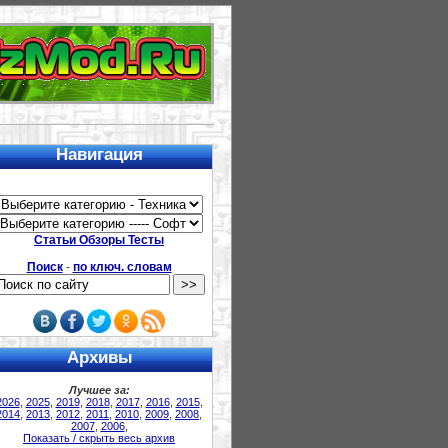
u
Навигация
Статьи Обзоры Тесты
Поиск
-
по ключ. словам
Архивы
Лучшее за:
2026
,
2025
,
2019
,
2018
,
2017
,
2016
,
2015
,
2014
,
2013
,
2012
,
2011
,
2010
,
2009
,
2008
,
2007
,
2006
,
Показать / скрыть весь архив