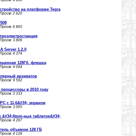
 Просм: 4 606
устройство на платформе Tegra
 Просм: 2 620
0508
 Просм: 6 865
троэлектростанция
 Просм: 3 809
SA Server 1.2.0
 Просм: 4 374
щищенная 128Гб. флешка
 Просм: 4 094
пулярный архиватор
 Просм: 9 592
процессоры в 2010 году
 Просм: 3 333
C с 11,6&#34; экраном
 Просм: 3 005
х &#34;Atom-ных таблеток&#34;
 Просм: 4 297
тель объемом 128 ГБ
 Просм: 4 128