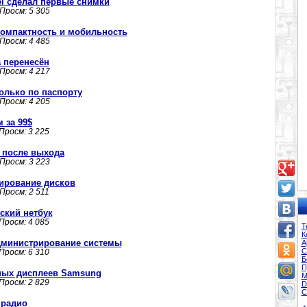
el сделал первые снимки
 Просм: 5 305
компактность и мобильность
 Просм: 4 485
 перенесён
 Просм: 4 217
олько по паспорту
 Просм: 4 205
 за 99$
 Просм: 3 225
у после выхода
 Просм: 3 223
опирование дисков
 Просм: 2 511
ский нетбук
 Просм: 4 085
Т
К
 администрирование системы
А
С
 Просм: 6 310
Б
П
ных дисплеев Samsung
М
 Просм: 2 829
D
С
м радио