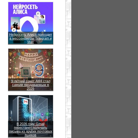
Нейросеть Алиса приходит
в мессенджеры Telegram и
Max
9-летний сокет AM4 стал
самым продаваемым в
2026
В 2026 году Gmail
перестанет получать
письма из других почтовых
ящиков