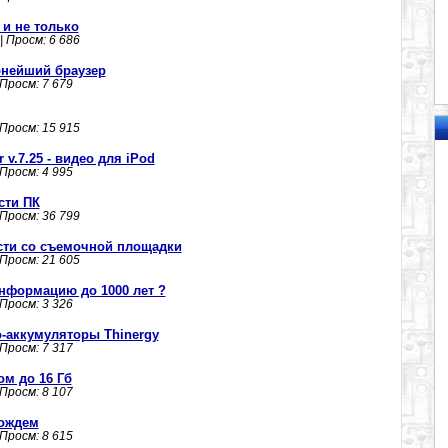
в и не только
| Просм: 6 686
ярнейший браузер
 Просм: 7 679
 Просм: 15 915
 v.7.25 - видео для iPod
 Просм: 4 995
ости ПК
 Просм: 36 799
сти со съемочной площадки
 Просм: 21 605
нформацию до 1000 лет ?
 Просм: 3 326
-аккумуляторы Thinergy
 Просм: 7 317
м до 16 Гб
 Просм: 8 107
дождем
 Просм: 8 615