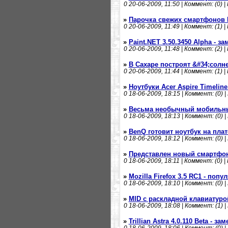
0
20-06-2009, 11:50 | Коммент: (0) |
»
Парочка свежих смартфонов 
0
20-06-2009, 11:49 | Коммент: (1) |
»
Paint.NET 3.50.3450 Alpha - з
0
20-06-2009, 11:48 | Коммент: (2) |
»
В Сахаре построят &#34;солн
0
20-06-2009, 11:44 | Коммент: (1) |
»
Ноутбуки Acer Aspire Timelin
0
18-06-2009, 18:15 | Коммент: (0) |
»
Весьма необычный мобильны
0
18-06-2009, 18:13 | Коммент: (0) |
»
BenQ готовит ноутбук на пл
0
18-06-2009, 18:12 | Коммент: (0) |
»
Представлен новый смартфон 
0
18-06-2009, 18:11 | Коммент: (0) |
»
Mozilla Firefox 3.5 RC1 - поп
0
18-06-2009, 18:10 | Коммент: (0) |
»
MID с раскладной клавиатур
0
18-06-2009, 18:08 | Коммент: (1) |
»
Trillian Astra 4.0.110 Beta - з