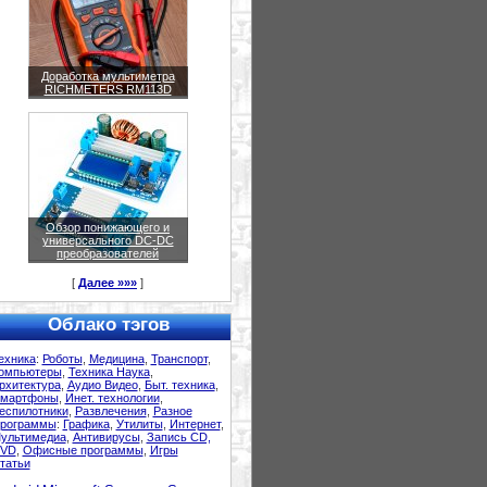
Доработка мультиметра
RICHMETERS RM113D
Обзор понижающего и
универсального DC-DC
преобразователей
[
Далее »»»
]
Облако тэгов
ехника
:
Роботы
,
Медицина
,
Транспорт
,
омпьютеры
,
Техника Наука
,
рхитектура
,
Аудио Видео
,
Быт. техника
,
мартфоны
,
Инет. технологии
,
еспилотники
,
Развлечения
,
Разное
рограммы
:
Графика
,
Утилиты
,
Интернет
,
ультимедиа
,
Антивирусы
,
Запись CD,
VD
,
Офисные программы
,
Игры
татьи