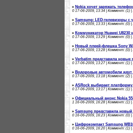
»
Nokia хочет заряжать телефо
0
17-06-2009, 13:34 | Коммент: (1) |
»
Samsung: LED-телевизоры с ч
0
17-06-2009, 13:33 | Коммент: (0) |
»
Коммуникатор Huawei U8230 н
0
17-06-2009, 13:29 | Коммент: (0) |
»
Новый плеей-флешка Sony W
0
17-06-2009, 13:28 | Коммент: (0) |
»
Verbatim представила новые 
0
17-06-2009, 13:27 | Коммент: (1) |
»
Водородые автомобили идут
0
17-06-2009, 13:18 | Коммент: (2) |
»
ASRock выбирает платформу 
0
17-06-2009, 13:17 | Коммент: (1) |
»
Официальный анонс Nokia 55
1
16-06-2009, 16:28 | Коммент: (1) |
»
Samsung представила новый 
0
16-06-2009, 16:23 | Коммент: (0) |
»
Цифрокомпакт Samsung WB1
0
16-06-2009, 16:20 | Коммент: (1) |