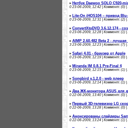
»
Нетбук Daewoo SOLO C920-mi
0
23-06-2009, 12:42 | Коммент: (0) |
»
Lite-On iHOS104 – привод Blu
0
23-06-2009, 12:31 | Коммент: (2) |
»
ConvertXtoDVD 3.6.12.174 - с
0
23-06-2009, 12:28 | Коммент: (1) |
»
AIMP 2.60.482 Beta 2 - лучша
3
23-06-2009, 12:23 | Коммент: (7) |
»
Safari 4.01 - браузер от Apple
0
23-06-2009, 12:19 | Коммент: (0) |
»
Miranda IM 0.8.1 Pre-Final 4
0
23-06-2009, 12:15 | Коммент: (1) |
»
Songbird v.1.2.0 - web плеер
0
23-06-2009, 12:14 | Коммент: (1) |
»
Два ЖК-монитора ASUS для д
0
22-06-2009, 13:40 | Коммент: (0) |
»
Первый 3D-телевизор LG скор
0
22-06-2009, 13:28 | Коммент: (0) |
»
Анонсированы слайдеры Sams
0
22-06-2009, 13:24 | Коммент: (1) |