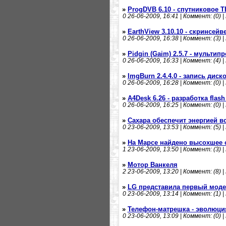
»
ProgDVB 6.10 - спутниковое Т
0
26-06-2009, 16:41 | Коммент: (0) |
»
EarthView 3.10.10 - скринсей
0
26-06-2009, 16:38 | Коммент: (3) |
»
Pidgin (Gaim) 2.5.7 - мульти
0
26-06-2009, 16:33 | Коммент: (4) |
»
ImgBurn 2.4.4.0 - запись диск
0
26-06-2009, 16:28 | Коммент: (0) |
»
A4Desk 6.26 - разработка flash
0
26-06-2009, 16:25 | Коммент: (0) |
»
Сахара обеспечит энергией в
0
23-06-2009, 13:53 | Коммент: (5) |
»
На Марсе найдено высохшее 
1
23-06-2009, 13:50 | Коммент: (3) |
»
Мотор Ванкеля
2
23-06-2009, 13:20 | Коммент: (8) |
»
LG представила первый моде
0
23-06-2009, 13:14 | Коммент: (1) |
»
Телефон-матрешка - эволюци
0
23-06-2009, 13:09 | Коммент: (0) |