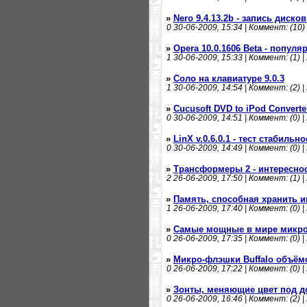
»
Nero 9.4.13.2b - запись диско
0
30-06-2009, 15:34 | Коммент: (10) 
»
Opera 10.0.1606 Beta - попул
1
30-06-2009, 15:33 | Коммент: (1) |
»
Соло на клавиатуре 9.0.3
1
30-06-2009, 14:54 | Коммент: (2) |
»
Cucusoft DVD to iPod Converter
0
30-06-2009, 14:51 | Коммент: (0) |
»
LinX v.0.6.0.1 - тест стабильн
0
30-06-2009, 14:49 | Коммент: (0) |
»
Трансформеры 2 - интересно
2
26-06-2009, 17:50 | Коммент: (1) |
»
Память, способная хранить и
1
26-06-2009, 17:40 | Коммент: (0) |
»
Самые мощные в мире микро
0
26-06-2009, 17:35 | Коммент: (0) |
»
Микро-флэшки Buffalo объёмо
0
26-06-2009, 17:22 | Коммент: (0) |
»
Зонты, меняющие цвет под 
0
26-06-2009, 16:46 | Коммент: (2) |