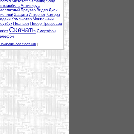
ndroid
Microsoft
Samsung
Sony
втомобиль
Антивирус
есплатный
Браузер
Видео
Диск
исплей
Защита
Интернет
Камера
одеки
Компьютер
Мобильный
оутбук
Планшет
Плеер
Процессор
Скачать
обот
Смартфон
елефон
Показать все теги »»»
]