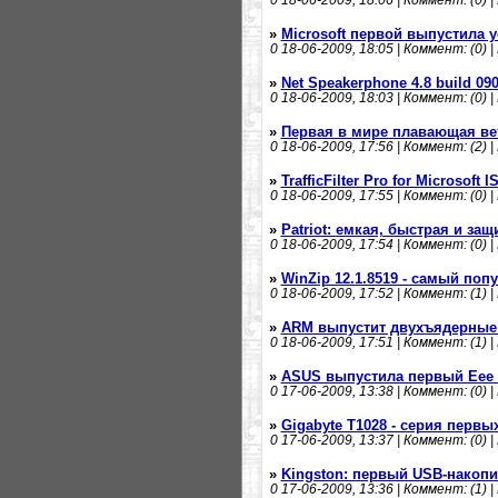
0
18-06-2009, 18:06 | Коммент: (0) |
»
Microsoft первой выпустила 
0
18-06-2009, 18:05 | Коммент: (0) |
»
Net Speakerphone 4.8 build 09
0
18-06-2009, 18:03 | Коммент: (0) |
»
Первая в мире плавающая ве
0
18-06-2009, 17:56 | Коммент: (2) |
»
TrafficFilter Pro for Microsoft I
0
18-06-2009, 17:55 | Коммент: (0) |
»
Patriot: емкая, быстрая и за
0
18-06-2009, 17:54 | Коммент: (0) |
»
WinZip 12.1.8519 - самый по
0
18-06-2009, 17:52 | Коммент: (1) |
»
ARM выпустит двухъядерные 
0
18-06-2009, 17:51 | Коммент: (1) |
»
ASUS выпустила первый Eee P
0
17-06-2009, 13:38 | Коммент: (0) |
»
Gigabyte T1028 - серия первы
0
17-06-2009, 13:37 | Коммент: (0) |
»
Kingston: первый USB-накопи
0
17-06-2009, 13:36 | Коммент: (1) |