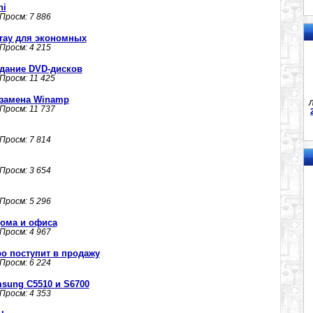
ni
 Просм: 7 886
-ray для экономных
 Просм: 4 215
оздание DVD-дисков
 Просм: 11 425
я замена Winamp
Л
 Просм: 11 737
 Просм: 7 814
 Просм: 3 654
 Просм: 5 296
ома и офиса
 Просм: 4 967
о поступит в продажу
 Просм: 6 224
ung C5510 и S6700
 Просм: 4 353