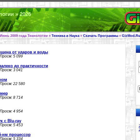
логии » 2026
Июнь 2009 года Технологии »
Техника и Наука
»
Скачать Программы
»
GizMod.R
ищена от ударов и воды
 Просм: 5 099
алеко до практичности
 Просм: 3 041
ном
 Просм: 22 580
леер
 Просм: 8 714
 Просм: 4 954
к с Blu-ray
 Просм: 5 453
-нм процессор
 Просм: 5 334