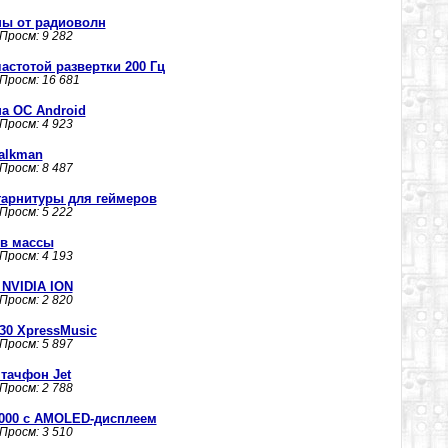
ны от радиоволн
 Просм: 9 282
астотой развертки 200 Гц
 Просм: 16 681
а ОС Android
 Просм: 4 923
alkman
 Просм: 8 487
гарнитуры для геймеров
 Просм: 5 222
 в массы
 Просм: 4 193
NVIDIA ION
 Просм: 2 820
30 XpressMusic
 Просм: 5 897
тачфон Jet
 Просм: 2 788
000 с AMOLED-дисплеем
 Просм: 3 510