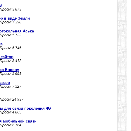
В
 Просм: 3 873
вер в виде Земли
 Просм: 7 398
протокольная Аська
 Просм: 5 722
ов
 Просм: 6 745
 сайтов
 Просм: 8 412
сю Европу
 Просм: 5 691
озеро
 Просм: 7 527
 Просм: 24 937
м для связи поколения 4G
 Просм: 4 865
я мобильной связи
 Просм: 6 164