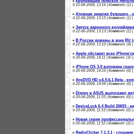
»
Крупнейший телескоп Hersch
0
22-06-2009, 13:16 | Коммент: (1) |
»
Атомная энергия будущего - 
0
22-06-2009, 13:15 | Коммент: (1) |
»
Запуск адронного коллайдера
0
22-06-2009, 13:13 | Коммент: (1) |
»
В России домены в зоне RU т
0
22-06-2009, 13:10 | Коммент: (4) |
»
Apple обставит всех iPhone'ом
0
20-06-2009, 14:11 | Коммент: (3) |
»
iPhone OS 3.0 взломана сраз
0
20-06-2009, 14:10 | Коммент: (0) |
»
AnyDVD HD v.6.5.6.1 Beta - к
0
20-06-2009, 14:09 | Коммент: (0) |
»
Disney и ASUS выпускают дет
0
20-06-2009, 11:55 | Коммент: (0) |
»
DeviceLock 6.4 Build 20693 -
0
20-06-2009, 11:53 | Коммент: (0) |
»
Новая серия профессиональ
0
20-06-2009, 11:52 | Коммент: (2) |
»
RadioClicker 7.1.3.1 - слушае