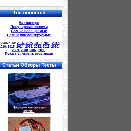
Топ новостей
На главную
Популярные новости
Самые посещаемые
Самые комментируемые
учшее за:
2026
,
2025
,
2019
,
2018
,
2017
,
2016
,
2015
,
2014
,
2013
,
2012
,
2011
,
2010
,
2009
,
2008
,
2007
,
2006
,
Показать / скрыть весь архив
Статьи Обзоры Тесты
Подборка комбинаций
клавиш