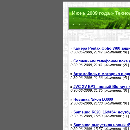
Июнь 2009 года » Техно
»
Камера Pentax Optio W80 защ
0
30-06-2009, 21:47 | Коммент: (0) |
»
Солнечным телефонам пока д
0
30-06-2009, 21:41 | Коммент: (2) |
»
Автомобиль и мотоцикл в од
2
30-06-2009, 21:36 | Коммент: (4) |
»
JVC XV-BP1 - новый Blu-ray п
0
30-06-2009, 21:35 | Коммент: (0) |
»
Новинка Nikon D3000
2
30-06-2009, 21:30 | Коммент: (0) |
»
Samsung R620: 16&#34; ноутбу
0
30-06-2009, 15:59 | Коммент: (1) |
»
Samsung выпустила новый 45
0
30-06-2009, 15:57 | Коммент: (0) |