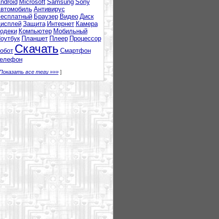
ndroid
Microsoft
Samsung
Sony
втомобиль
Антивирус
есплатный
Браузер
Видео
Диск
исплей
Защита
Интернет
Камера
одеки
Компьютер
Мобильный
оутбук
Планшет
Плеер
Процессор
Скачать
обот
Смартфон
елефон
Показать все теги »»»
]