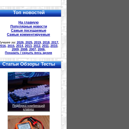
Топ новостей
На главную
Популярные новости
Самые посещаемые
Самые комментируемые
учшее за:
2026
,
2025
,
2019
,
2018
,
2017
,
2016
,
2015
,
2014
,
2013
,
2012
,
2011
,
2010
,
2009
,
2008
,
2007
,
2006
,
Показать / скрыть весь архив
Статьи Обзоры Тесты
Подборка комбинаций
клавиш