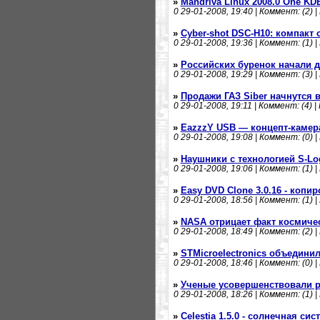
»
Mandriva Linux 2008.0 One KD
0
29-01-2008, 19:40 | Коммент: (2) |
»
Cyber-shot DSC-H10: компакт 
0
29-01-2008, 19:36 | Коммент: (1) |
»
Российских буренок начали 
0
29-01-2008, 19:29 | Коммент: (3) |
»
Продажи ГАЗ Siber начнутся 
0
29-01-2008, 19:11 | Коммент: (4) |
»
EazzzY USB — концепт-камер
0
29-01-2008, 19:08 | Коммент: (0) |
»
Наушники с технологией S-Lo
0
29-01-2008, 19:06 | Коммент: (1) |
»
Easy DVD Clone 3.0.16 - копи
0
29-01-2008, 18:56 | Коммент: (1) |
»
NASA отрицает факт космиче
0
29-01-2008, 18:49 | Коммент: (2) |
»
STMicroelectronics объединил
0
29-01-2008, 18:46 | Коммент: (0) |
»
Ученые усовершенствовали р
0
29-01-2008, 18:26 | Коммент: (1) |
»
Celestia 1.5.0 - солнечная си