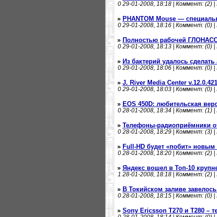
0
29-01-2008, 18:18 | Коммент: (2) |
»
PHANTOM Mouse — специальн
0
29-01-2008, 18:16 | Коммент: (0) |
»
Полностью рабочей ГЛОНАСС 
0
29-01-2008, 18:13 | Коммент: (0) |
»
Из бактерий удалось сделать
0
29-01-2008, 18:06 | Коммент: (0) |
»
J. River Media Center v.12.0.42
0
29-01-2008, 18:03 | Коммент: (0) |
»
EOS 450D: любительская верс
0
28-01-2008, 18:34 | Коммент: (1) |
»
Телефоны-радиоприёмники от
0
28-01-2008, 18:29 | Коммент: (3) |
»
Full-HD будет «побит» новы
0
28-01-2008, 18:20 | Коммент: (2) |
»
Яндекс вошел в Топ-10 круп
1
28-01-2008, 18:18 | Коммент: (2) |
»
В Токийском заливе завелось
0
28-01-2008, 18:15 | Коммент: (0) |
»
Sony Ericsson T270 и T280 –