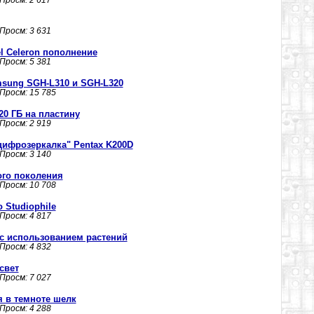
 Просм: 2 617
 Просм: 3 631
l Celeron пополнение
 Просм: 5 381
sung SGH-L310 и SGH-L320
 Просм: 15 785
20 ГБ на пластину
 Просм: 2 919
цифрозеркалка" Pentax K200D
 Просм: 3 140
ого поколения
 Просм: 10 708
Studiophile
 Просм: 4 817
 с использованием растений
 Просм: 4 832
свет
 Просм: 7 027
 в темноте шелк
 Просм: 4 288