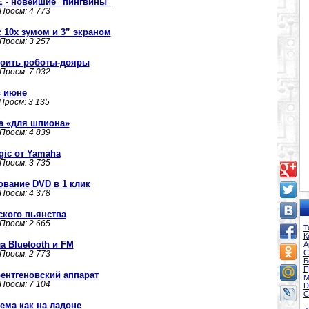
E - новейшие "пингвины"
 Просм: 4 773
с 10x зумом и 3” экраном
 Просм: 3 257
доить роботы-дояры
 Просм: 7 032
в июне
 Просм: 3 135
а «для шпиона»
 Просм: 4 839
gic от Yamaha
 Просм: 3 735
рование DVD в 1 клик
 Просм: 4 378
ского пьянства
 Просм: 2 665
Т
К
а Bluetooth и FM
А
С
 Просм: 2 773
Б
П
ентгеновский аппарат
М
 Просм: 7 104
D
С
стема как на ладоне