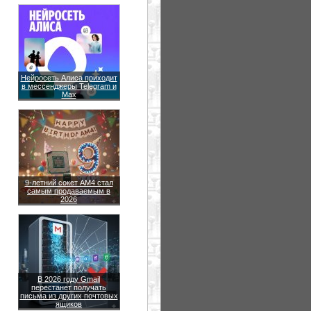
Нейросеть Алиса приходит
в мессенджеры Telegram и
Max
9-летний сокет AM4 стал
самым продаваемым в
2026
В 2026 году Gmail
перестанет получать
письма из других почтовых
ящиков