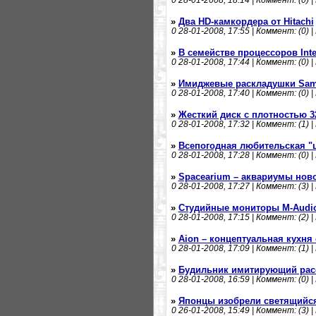
0
28-01-2008, 18:14 | Коммент: (0) |
»
Два HD-камкордера от Hitachi
0
28-01-2008, 17:55 | Коммент: (0) |
»
В семействе процессоров Inte
0
28-01-2008, 17:44 | Коммент: (0) |
»
Имиджевые раскладушки Sam
0
28-01-2008, 17:40 | Коммент: (0) |
»
Жесткий диск с плотностью 3
0
28-01-2008, 17:32 | Коммент: (1) |
»
Всепогодная любительская "
0
28-01-2008, 17:28 | Коммент: (0) |
»
Spacearium – аквариумы нов
0
28-01-2008, 17:27 | Коммент: (3) |
»
Студийные мониторы M-Audio 
0
28-01-2008, 17:15 | Коммент: (2) |
»
Aion – концептуальная кухня
0
28-01-2008, 17:09 | Коммент: (1) |
»
Будильник имитирующий рас
0
28-01-2008, 16:59 | Коммент: (0) |
»
Японцы изобрели светящийся
0
26-01-2008, 15:49 | Коммент: (3) |