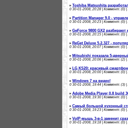
»
Toshiba Matsushita разработ
0
30-01-2008, 20:28 | Коммент: (0) |
»
Partition Manager 9.0 - упра
0
30-01-2008, 20:23 | Коммент: (0) |
»
GeForce 9800 GX2 разбирают 
0
30-01-2008, 20:15 | Коммент: (0) |
»
ReGet Deluxe 5.2.327 - попул
0
30-01-2008, 20:07 | Коммент: (0) |
»
Mitsubishi показала 5-дверны
0
30-01-2008, 20:06 | Коммент: (2) |
»
LG KS20: красивый смартфон
0
30-01-2008, 20:00 | Коммент: (0) |
»
Windows 7 на видео!
0
30-01-2008, 19:44 | Коммент: (3) |
»
Adobe Media Player 0.8 build 3
0
30-01-2008, 19:30 | Коммент: (0) |
»
Самый большой кухонный ст
0
30-01-2008, 19:23 | Коммент: (0) |
»
VoIP-мышь 3-в-1 заменит сраз
0
30-01-2008, 19:18 | Коммент: (0) |