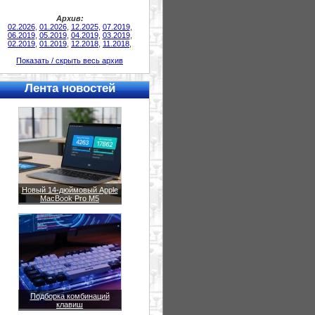
Архив:
02.2026
,
01.2026
,
12.2025
,
07.2019
,
06.2019
,
05.2019
,
04.2019
,
03.2019
,
02.2019
,
01.2019
,
12.2018
,
11.2018
,
Показать / скрыть весь архив
Лента новостей
Новый 14-дюймовый Apple
MacBook Pro M5
Подборка комбинаций
клавиш