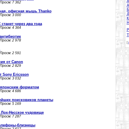
A
 Просм: 7 362
А
Б
ая, офисная мышь Thanko
Д
 Просм: 3 000
К
Н
станет через два года
 Просм: 4 364
Р
Т
 антибиотик
 Просм: 2 978
[
1
 Просм: 2 591
ия от Canon
 Просм: 2 829
 Sony Ericsson
 Просм: 3 032
м японским форматом
 Просм: 4 686
нейших поисковиков планеты
 Просм: 5 169
 Лох-Несское чудовище
 Просм: 7 287
 телефоны-близнецы