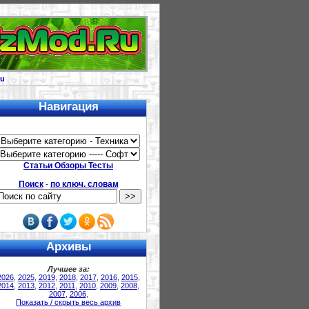
u
Навигация
Статьи Обзоры Тесты
Поиск
-
по ключ. словам
Архивы
Лучшее за:
2026
,
2025
,
2019
,
2018
,
2017
,
2016
,
2015
,
2014
,
2013
,
2012
,
2011
,
2010
,
2009
,
2008
,
2007
,
2006
,
Показать / скрыть весь архив