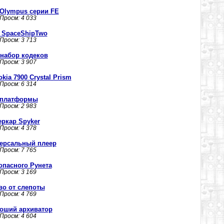
Olympus серии FE
 Просм: 4 033
 SpaceShipTwo
 Просм: 3 713
- набор кодеков
 Просм: 3 907
ia 7900 Crystal Prism
 Просм: 6 314
й платформы
 Просм: 2 983
ркар Spyker
 Просм: 4 378
иверсальный плеер
 Просм: 7 765
опасного Рунета
 Просм: 3 169
во от слепоты
 Просм: 4 769
ороший архиватор
 Просм: 4 604