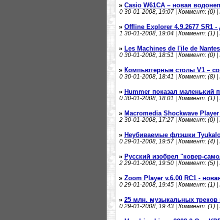
»
Casio W61CA – новая водоне
0
30-01-2008, 19:07 | Коммент: (0) |
»
Offline Explorer 4.9.2677 SR1
1
30-01-2008, 19:04 | Коммент: (1) |
»
Les Machines de l'ile de Nant
0
30-01-2008, 18:51 | Коммент: (0) |
»
Компьютерные столы V1 – со
0
30-01-2008, 18:41 | Коммент: (8) |
»
Hummer показал маленький п
0
30-01-2008, 18:01 | Коммент: (1) |
»
Macromedia Shockwave Player v
2
30-01-2008, 17:27 | Коммент: (0) |
»
Неубиваемые флэшки Tyukalov
0
29-01-2008, 19:57 | Коммент: (4) |
»
Русский изобрел "ковер-само
2
29-01-2008, 19:50 | Коммент: (5) |
»
Zoom Player v.6.00 RC1 - нов
0
29-01-2008, 19:45 | Коммент: (1) |
»
25 млн. музыкальных треков 
0
29-01-2008, 19:43 | Коммент: (1) |