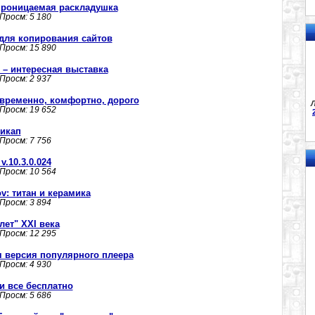
проницаемая раскладушка
 Просм: 5 180
 - для копирования сайтов
 Просм: 15 890
es – интересная выставка
 Просм: 2 937
временно, комфортно, дорого
Л
 Просм: 19 652
икап
 Просм: 7 756
.10.3.0.024
 Просм: 10 564
: титан и керамика
 Просм: 3 894
лет" ХХI века
 Просм: 12 295
ая версия популярного плеера
 Просм: 4 930
и все бесплатно
 Просм: 5 686