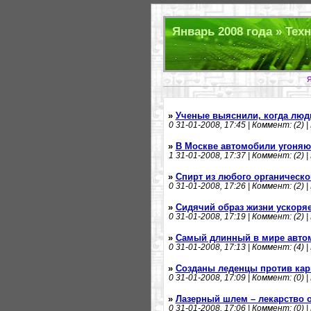
Январь 2008 года » Техн
Я
»
Ученые выяснили, когда люд
0
31-01-2008, 17:45 | Коммент: (2) |
»
В Москве автомобили угоня
1
31-01-2008, 17:37 | Коммент: (2) |
»
Спирт из любого органическо
0
31-01-2008, 17:26 | Коммент: (2) |
»
Сидячий образ жизни ускоряе
0
31-01-2008, 17:19 | Коммент: (2) |
»
Самый длинный в мире авто
0
31-01-2008, 17:13 | Коммент: (4) |
»
Созданы леденцы против кар
0
31-01-2008, 17:09 | Коммент: (0) |
»
Лазерный шлем – лекарство 
0
31-01-2008, 17:06 | Коммент: (0) |