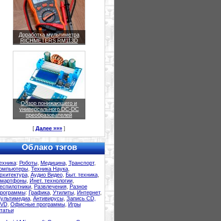
Доработка мультиметра
RICHMETERS RM113D
Обзор понижающего и
универсального DC-DC
преобразователей
[
Далее »»»
]
Облако тэгов
ехника
:
Роботы
,
Медицина
,
Транспорт
,
омпьютеры
,
Техника Наука
,
рхитектура
,
Аудио Видео
,
Быт. техника
,
мартфоны
,
Инет. технологии
,
еспилотники
,
Развлечения
,
Разное
рограммы
:
Графика
,
Утилиты
,
Интернет
,
ультимедиа
,
Антивирусы
,
Запись CD,
VD
,
Офисные программы
,
Игры
татьи