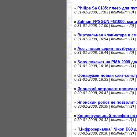
»
Philips Sa 6185: плеер для п
0
31-01-2008, 17:03 | Коммент: (0) |
»
Zalman FPSGUN FG1000: мани
0
31-01-2008, 17:00 | Коммент: (0) |
»
Виртуальная клавиатура в см
0
31-01-2008, 16:54 | Коммент: (1) |
»
Acer: новая серия ноутбуков —
0
31-01-2008, 16:44 | Коммент: (0) |
»
Sony покажет на PMA 2008 д
0
31-01-2008, 16:36 | Коммент: (1) |
»
Обнаружен новый сайт-конст
0
31-01-2008, 16:33 | Коммент: (0) |
»
Японский астронавт проведет
0
30-01-2008, 20:41 | Коммент: (3) |
»
Японский робот не позволит 
0
30-01-2008, 20:39 | Коммент: (2) |
»
Концептуальный телефон на 
0
30-01-2008, 20:32 | Коммент: (1) |
»
"Цифрозеркалка" Nikon D60 
0
30-01-2008, 20:30 | Коммент: (2) |