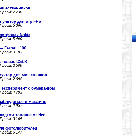
утешественников
 Просм: 2 730
пулятор для игр FPS
 Просм: 5 366
артфонах Nokia
 Просм: 5 499
 Ferrari 1100
 Просм: 3 192
ве новые DSLR
 Просм: 2 509
руктор для мошенников
 Просм: 2 698
 эксперимент с бумерангом
 Просм: 4 793
заблудиться в магазине
 Просм: 2 957
жидком топливе от Nec
 Просм: 3 105
для фотолюбителей
 Просм: 6 147