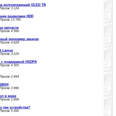
ала долгоиграющий OLED ТВ
 Просм: 3 124
вление разделами HDD
 Просм: 13 785
на запчасти
 Просм: 4 566
ярный менеджер закачек
 Просм: 4 628
й Lancer
 Просм: 3 229
 с поддержкой HSDPA
 Просм: 4 305
 Просм: 2 894
68024
 Просм: 3 996
ол в мире
 Просм: 5 899
у три устройства?
 Просм: 5 260