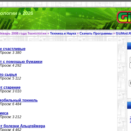
ологии » 2026
нварь 2008 года Технологии »
Техника и Наука
»
Скачать Программы
»
GizMod.R
и счастливые
 Просм: 3 380
ют с помощью бумажки
 Просм: 4 292
го сырья
 Просм: 5 112
т старение
 Просм: 3 010
мобильный тоннель
 Просм: 6 484
иеса
 Просм: 3 212
от болезни Альцгеймера
 Просм: 4 462