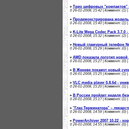
»
Трио цифровых "компактов" 
0
26-01-2008, 15:42 | Коммент: (1) |
»
Продемонстрирована модель
0
26-01-2008, 15:40 | Коммент: (1) |
»
K-Lite Mega Codec Pack 3.7.0 
0
26-01-2008, 15:32 | Коммент: (2) |
»
Новый гламурный телефон Nok
0
26-01-2008, 15:29 | Коммент: (0) |
»
AMD показала логотип ново
0
26-01-2008, 15:27 | Коммент: (0) |
»
В Женеве покажут новый супе
0
26-01-2008, 15:25 | Коммент: (1) |
»
VLC media player 0.8.6d - ун
0
26-01-2008, 15:20 | Коммент: (1) |
»
В России пройдет неделя без
0
26-01-2008, 15:17 | Коммент: (1) |
»
"Глаз Терминатора" – лекарст
0
26-01-2008, 14:59 | Коммент: (0) |
»
PowerArchiver 2007 10.22 - х
0
26-01-2008, 14:55 | Коммент: (0) |