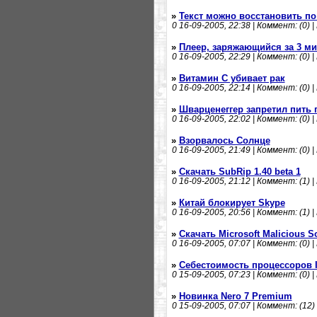
»
Текст можно восстановить по
0
16-09-2005, 22:38 | Коммент: (0) |
»
Плеер, заряжающийся за 3 м
0
16-09-2005, 22:29 | Коммент: (0) |
»
Витамин С убивает рак
0
16-09-2005, 22:14 | Коммент: (0) |
»
Шварценеггер запретил пить 
0
16-09-2005, 22:02 | Коммент: (0) |
»
Взорвалось Солнце
0
16-09-2005, 21:49 | Коммент: (0) |
»
Скачать SubRip 1.40 beta 1
0
16-09-2005, 21:12 | Коммент: (1) |
»
Китай блокирует Skype
0
16-09-2005, 20:56 | Коммент: (1) |
»
Скачать Microsoft Malicious S
0
16-09-2005, 07:07 | Коммент: (0) |
»
Себестоимость процессоров In
0
15-09-2005, 07:23 | Коммент: (0) |
»
Новинка Nero 7 Premium
0
15-09-2005, 07:07 | Коммент: (12) 