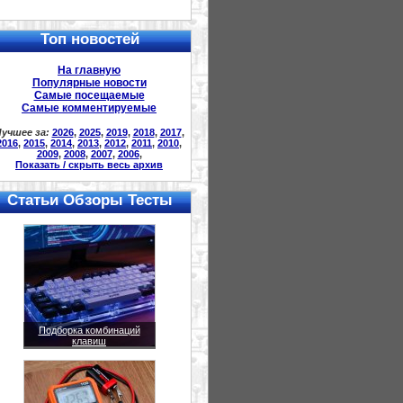
Топ новостей
На главную
Популярные новости
Самые посещаемые
Самые комментируемые
учшее за:
2026
,
2025
,
2019
,
2018
,
2017
,
2016
,
2015
,
2014
,
2013
,
2012
,
2011
,
2010
,
2009
,
2008
,
2007
,
2006
,
Показать / скрыть весь архив
Статьи Обзоры Тесты
Подборка комбинаций
клавиш