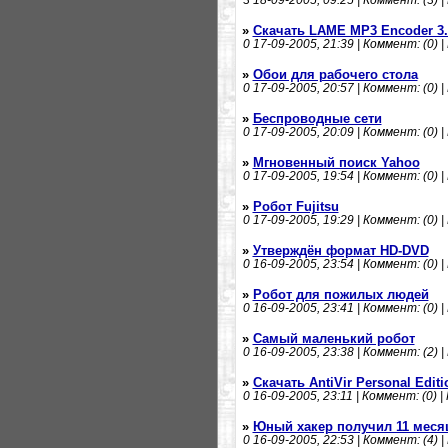
3
18-09-2005, 09:25 | Коммент: (3) |
»
Скачать LAME MP3 Encoder 3.
0
17-09-2005, 21:39 | Коммент: (0) |
»
Обои для рабочего стола
0
17-09-2005, 20:57 | Коммент: (0) |
»
Беспроводные сети
0
17-09-2005, 20:09 | Коммент: (0) |
»
Мгновенный поиск Yahoo
0
17-09-2005, 19:54 | Коммент: (0) |
»
Робот Fujitsu
0
17-09-2005, 19:29 | Коммент: (0) |
»
Утверждён формат HD-DVD
0
16-09-2005, 23:54 | Коммент: (0) |
»
Робот для пожилых людей
0
16-09-2005, 23:41 | Коммент: (0) |
»
Самый маленький робот
0
16-09-2005, 23:38 | Коммент: (2) |
»
Скачать AntiVir Personal Editi
0
16-09-2005, 23:11 | Коммент: (0) |
»
Юный хакер получил 11 мес
0
16-09-2005, 22:53 | Коммент: (4) |