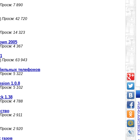
 Просм: 7 890
| Просм: 42 720
 Просм: 14 323
own 2005
 Просм: 4 367
1
| Просм: 63 943
обильных телефонов
 Просм: 5 322
nsion 1.0.8
 Просм: 5 102
k 1.38
 Просм: 4 788
Т
К
мство
А
С
 Просм: 2 911
Б
П
М
 Просм: 2 920
D
С
 газов