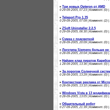
»
Три новых Opteron от AMD
0
29-09-2005, 07:23 | Коммент: (0) |
»
Teleport Pro 1.35
0
29-09-2005, 07:09 | Коммент: (2) |
»
ZSoft Uninstaller 2.2.5
0
29-09-2005, 06:30 | Коммент: (0) |
»
Сумка с подсветкой
0
28-09-2005, 20:09 | Коммент: (0) |
»
Логотипа Siemens больше не 
0
28-09-2005, 20:04 | Коммент: (0) |
»
Найден клад пиратов Карибс
1
28-09-2005, 13:36 | Коммент: (0) |
»
За порогом Солнечной систе
0
28-09-2005, 13:29 | Коммент: (0) |
»
Контекстная реклама от Micro
0
28-09-2005, 13:10 | Коммент: (0) |
»
Windows Vista в 13 модифика
0
28-09-2005, 13:05 | Коммент: (0) |
»
Общительный робот
0
27-09-2005, 21:39 | Коммент: (0) |