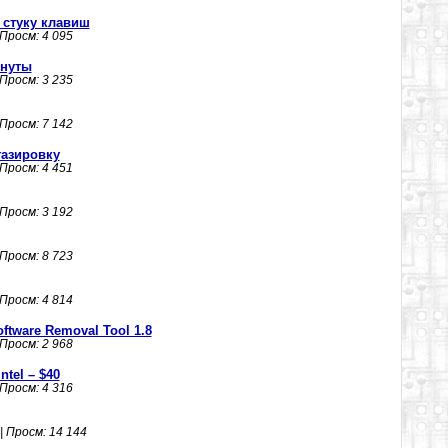
 стуку клавиш
 Просм: 4 095
инуты
 Просм: 3 235
 Просм: 7 142
газировку
 Просм: 4 451
 Просм: 3 192
 Просм: 8 723
 Просм: 4 814
oftware Removal Tool 1.8
 Просм: 2 968
tel – $40
 Просм: 4 316
| Просм: 14 144