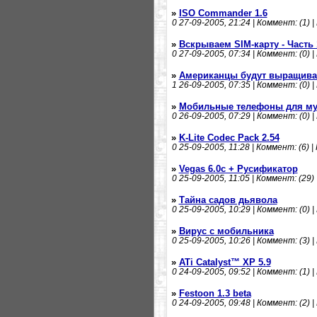
»
ISO Commander 1.6
0
27-09-2005, 21:24 | Коммент: (1) |
»
Вскрываем SIM-карту - Часть 
0
27-09-2005, 07:34 | Коммент: (0) |
»
Американцы будут выращива
1
26-09-2005, 07:35 | Коммент: (0) |
»
Мобильные телефоны для м
0
26-09-2005, 07:29 | Коммент: (0) |
»
K-Lite Codec Pack 2.54
0
25-09-2005, 11:28 | Коммент: (6) |
»
Vegas 6.0c + Русификатор
0
25-09-2005, 11:05 | Коммент: (29) 
»
Тайна садов дьявола
0
25-09-2005, 10:29 | Коммент: (0) |
»
Вирус с мобильника
0
25-09-2005, 10:26 | Коммент: (3) |
»
ATi Catalyst™ XP 5.9
0
24-09-2005, 09:52 | Коммент: (1) |
»
Festoon 1.3 beta
0
24-09-2005, 09:48 | Коммент: (2) |