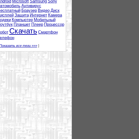
ndroid
Microsoft
Samsung
Sony
втомобиль
Антивирус
есплатный
Браузер
Видео
Диск
исплей
Защита
Интернет
Камера
одеки
Компьютер
Мобильный
оутбук
Планшет
Плеер
Процессор
Скачать
обот
Смартфон
елефон
Показать все теги »»»
]