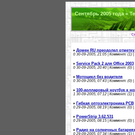
Сентябрь 2005 года » Т
С
»
Домен RU преодолел отметку 
0
30-09-2005, 21:05 | Коммент: (1) |
»
Service Pack 2 для Office 2003
0
30-09-2005, 20:40 | Коммент: (0) |
»
Мотоцикл без водителя
0
30-09-2005, 07:43 | Коммент: (0) |
»
100-долларовый ноутбук к н
1
30-09-2005, 07:12 | Коммент: (1) |
»
Гибкая оптоэлектроника PCB
0
29-09-2005, 08:19 | Коммент: (0) |
»
PowerStrip 3.62.531
0
29-09-2005, 08:15 | Коммент: (0) |
»
Радио на солнечных батарея
0
29-09-2005, 07:34 | Коммент: (1) |