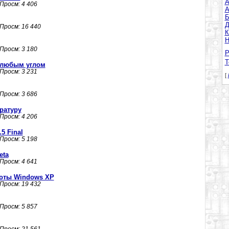
A
 Просм: 4 406
А
Б
Д
 Просм: 16 440
К
Н
 Просм: 3 180
Р
Т
 любым углом
 Просм: 3 231
[
 Просм: 3 686
ратуру
 Просм: 4 206
5 Final
 Просм: 5 198
eta
 Просм: 4 641
боты Windows XP
 Просм: 19 432
 Просм: 5 857