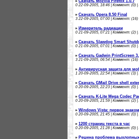
»
Скачать Mozilla Firefox 1.0.7
0
22-09-2005, 18:46 | Коммент: (0) |
»
Скачать Opera 8.50 Final
3
22-09-2005, 07:00 | Коммент: (16) 
»
Измеритель радиации
0
21-09-2005, 07:21 | Коммент: (2) |
»
Скачать Slawdog Smart Shutd
0
21-09-2005, 07:01 | Коммент: (0) |
»
Скачать Gadwin PrintScreen 3.
3
21-09-2005, 06:54 | Коммент: (16) 
»
Антивирусная защита для м
1
20-09-2005, 22:54 | Коммент: (3) |
»
Скачать GMail Drive shell exte
0
20-09-2005, 22:23 | Коммент: (0) |
»
Скачать K-Lite Mega Codec Pac
0
20-09-2005, 21:59 | Коммент: (2) |
»
Windows Vista: первое знако
0
20-09-2005, 21:45 | Коммент: (0) |
»
1200 страниц текста в час
0
20-09-2005, 21:28 | Коммент: (0) |
»
Решена проблема выхлопных