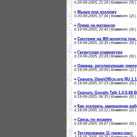
0
20-09-2005, 21:18 | Коммент: (0) |
»
Мыши под хохлому
0
20-09-2005, 07:04 | Коммент: (2) |
»
Плеер на метаноле
0
19-09-2005, 20:42 | Коммент: (0) |
»
Смотрим на ЖК-монитор под
0
19-09-2005, 20:35 | Коммент: (0) |
»
Гигантская клавиатура
0
19-09-2005, 20:28 | Коммент: (0) |
»
Одежда, регулирующая темпе
0
19-09-2005, 20:09 | Коммент: (1) |
»
Скачать OpenOffice.org RU 1.1.
0
19-09-2005, 07:15 | Коммент: (0) |
»
Скачать Google Talk 1.0.0.68 B
0
19-09-2005, 06:35 | Коммент: (0) |
»
Как ускорить завершение ра
2
18-09-2005, 10:12 | Коммент: (2) |
»
Связь по модему
0
18-09-2005, 09:47 | Коммент: (0) |
»
Тестирование 11 термо-паст