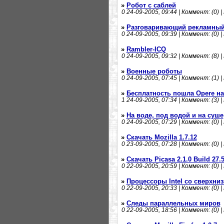
»
Робот с саблей
0
24-09-2005, 09:44 | Коммент: (0) |
»
Разговаривающий рекламный
0
24-09-2005, 09:39 | Коммент: (0) |
»
Rambler-ICQ
0
24-09-2005, 09:32 | Коммент: (8) |
»
Военные роботы
0
24-09-2005, 07:45 | Коммент: (1) |
»
Бесплатность пошла Opere на
1
24-09-2005, 07:34 | Коммент: (3) |
»
На воде, под водой и на суше
0
24-09-2005, 07:29 | Коммент: (0) |
»
Скачать Mozilla 1.7.12
0
23-09-2005, 07:28 | Коммент: (0) |
»
Скачать Picasa 2.1.0 Build 27.
0
22-09-2005, 20:59 | Коммент: (0) |
»
Процессоры Intel со сверхни
0
22-09-2005, 20:33 | Коммент: (0) |
»
Следы параллельных миров
0
22-09-2005, 18:56 | Коммент: (0) |