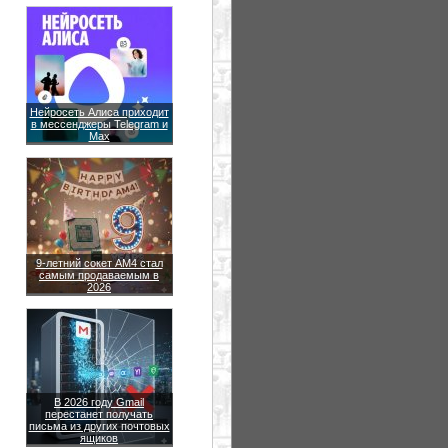
Нейросеть Алиса приходит
в мессенджеры Telegram и
Max
9-летний сокет AM4 стал
самым продаваемым в
2026
В 2026 году Gmail
перестанет получать
письма из других почтовых
ящиков