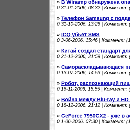
»
В Winamp обнаружена опа
0
31-01-2006, 08:32 | Коммент: (
»
Телефон Samsung с подд
0
31-10-2006, 13:26 | Коммент: (
»
ICQ убьет SMS
0
3-06-2006, 15:46 | Коммент: (1
»
Китай создал стандарт д
0
21-12-2006, 21:59 | Коммент: (
»
Самораскладывающася п
0
13-07-2006, 14:53 | Коммент: (
»
Робот, распознающий пи
0
16-11-2006, 15:55 | Коммент: (
»
Война между Blu-ray и HD
0
18-12-2006, 21:12 | Коммент: (
»
GeForce 7950GX2 - уже в 
0
1-06-2006, 07:30 | Коммент: (1