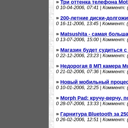
»
Три оттенка телефона Mot
0
10-04-2006, 07:41 | Коммент: (
»
200-летние диски-долгож
0
16-11-2006, 13:45 | Коммент: (
»
Matsushita - самая больш
0
13-07-2006, 15:00 | Коммент: (
»
Магазин будет судиться с
0
22-12-2006, 23:23 | Коммент: (
»
Недорогая 8 МП камера M
0
21-02-2006, 07:36 | Коммент: (
»
Новый мобильный проце
0
10-01-2006, 22:25 | Коммент: (
»
Morph Pad: кручу-верчу, п
0
28-07-2006, 13:33 | Коммент: (
»
Гарнитура Bluetooth за 2
0
26-02-2006, 12:51 | Коммент: (