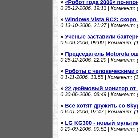
»
«Робот года 2006» по-япо
0
25-12-2006, 19:13 | Коммент: (
»
Windows Vista RC2: скоро
0
13-10-2006, 21:27 | Коммент: (
»
Ученые заставили бактер
0
5-09-2006, 09:00 | Коммент: (1
»
Председатель Motorola о
0
26-12-2006, 22:29 | Коммент: (
»
Роботы с человеческими 
0
1-11-2006, 13:55 | Коммент: (1
»
22 дюймовый монитор от 
0
30-06-2006, 08:49 | Коммент: (
»
Все хотят дружить со Sky
0
6-01-2006, 07:47 | Коммент: (1
»
LG KG300 - новый мульт
0
29-09-2006, 09:51 | Коммент: (