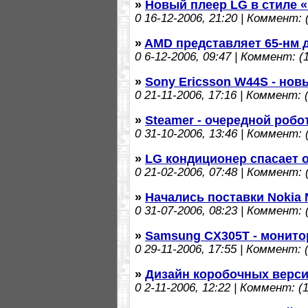
»
Новый плеер LG в стиле
0
16-12-2006, 21:20 | Коммент: (
»
AMD представляет 65-нм 
0
6-12-2006, 09:47 | Коммент: (1
»
Sony Ericsson W44S - но
0
21-11-2006, 17:16 | Коммент: (
»
Steamer - очередной робо
0
31-10-2006, 13:46 | Коммент: (
»
LG кондиционер спасает о
0
21-02-2006, 07:48 | Коммент: (
»
Начались поставки Nokia 
0
31-07-2006, 08:23 | Коммент: (
»
Samsung CX305T - монито
0
29-11-2006, 17:55 | Коммент: (
»
Дизайн коробочных версий 
0
2-11-2006, 12:22 | Коммент: (1