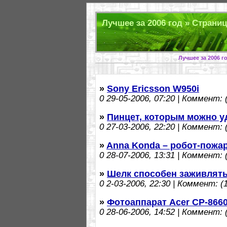
Лучшее за 2006 год » Страниц
Лучшее за 2006 г
»
Sony Ericsson W950i
0
29-05-2006, 07:20 | Коммент: (
»
Пинцет, которым можно у
0
27-03-2006, 22:20 | Коммент: (
»
Anna Konda – робот-пожа
0
28-07-2006, 13:31 | Коммент: (
»
Шелк способен заживлят
0
2-03-2006, 22:30 | Коммент: (1
»
Фотоаппарат Acer CP-8660
0
28-06-2006, 14:52 | Коммент: (