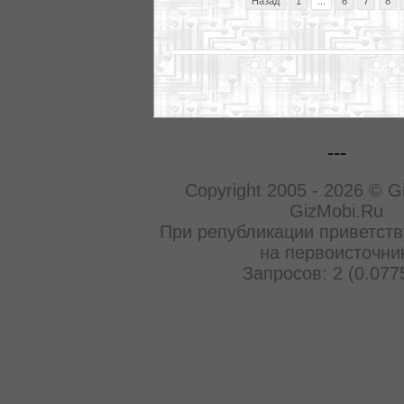
Назад
1
...
6
7
8
---
Copyright 2005 - 2026 © G
GizMobi.Ru
При републикации приветств
на первоисточни
Запросов: 2 (0.077