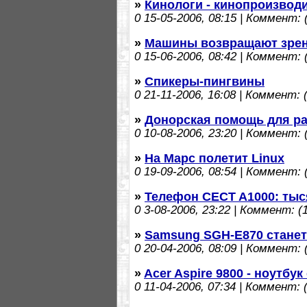
»
Кинологи - кинопроизвод
0
15-05-2006, 08:15 | Коммент: (
»
Машины возвращают зрен
0
15-06-2006, 08:42 | Коммент: (
»
Спикеры-пингвины
0
21-11-2006, 16:08 | Коммент: (
»
Донорская помощь для р
0
10-08-2006, 23:20 | Коммент: (
»
На Марс полетит Linux
0
19-09-2006, 08:54 | Коммент: (
»
Телефон CECT A1000: тыс
0
3-08-2006, 23:22 | Коммент: (1
»
Samsung SGH-E870 станет
0
20-04-2006, 08:09 | Коммент: (
»
Acer Aspire 9800 - ноутбу
0
11-04-2006, 07:34 | Коммент: (