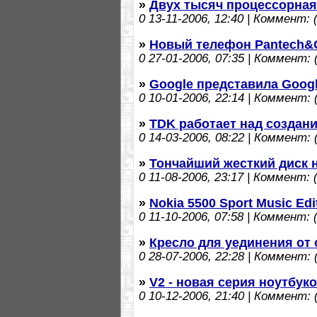
»
Двух тысяч процессорная
0
13-11-2006, 12:40 | Коммент: (
»
Новый телефон Pantech&Cu
0
27-01-2006, 07:35 | Коммент: (
»
Google представила Googl
0
10-01-2006, 22:14 | Коммент: (
»
TDK работает над создание
0
14-03-2006, 08:22 | Коммент: (
»
Тончайший жесткий диск н
0
11-08-2006, 23:17 | Коммент: (
»
Nokia 5500 Sport Music Edi
0
11-10-2006, 07:58 | Коммент: (
»
Кресло для уединения от
0
28-07-2006, 22:28 | Коммент: (
»
V2 - новая серия ноутбу
0
10-12-2006, 21:40 | Коммент: (