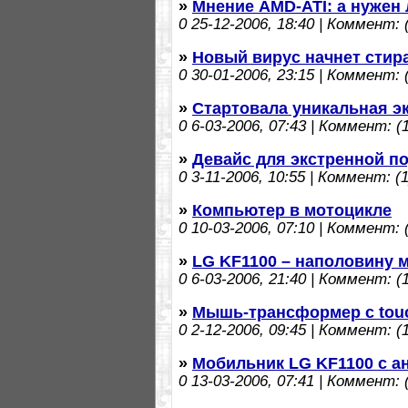
»
Мнение AMD-ATI: а нужен л
0
25-12-2006, 18:40 | Коммент: (
»
Новый вирус начнет стир
0
30-01-2006, 23:15 | Коммент: (
»
Стартовала уникальная э
0
6-03-2006, 07:43 | Коммент: (1
»
Девайс для экстренной по
0
3-11-2006, 10:55 | Коммент: (1
»
Компьютер в мотоцикле
0
10-03-2006, 07:10 | Коммент: (
»
LG KF1100 – наполовину 
0
6-03-2006, 21:40 | Коммент: (1
»
Мышь-трансформер с tou
0
2-12-2006, 09:45 | Коммент: (1
»
Мобильник LG KF1100 с а
0
13-03-2006, 07:41 | Коммент: (