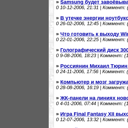
»
Samsung будет завоёвыва
0
10-12-2006, 21:31 | Коммент: (
»
В утечке энергии ноутбуко
0
26-02-2006, 12:45 | Коммент: (
»
Что готовить к выходу Wi
0
22-01-2006, 22:25 | Коммент: (
»
Голографический диск 300
0
9-08-2006, 18:23 | Коммент: (1
»
Россиянин Михаил Тюрин 
0
24-11-2006, 17:56 | Коммент: (
»
Компьютер и мозг загруж
0
28-08-2006, 16:19 | Коммент: (
»
ЖК-панели на линиях нов
0
4-01-2006, 07:44 | Коммент: (1
»
Игра Final Fantasy XII вы
0
12-07-2006, 13:32 | Коммент: (