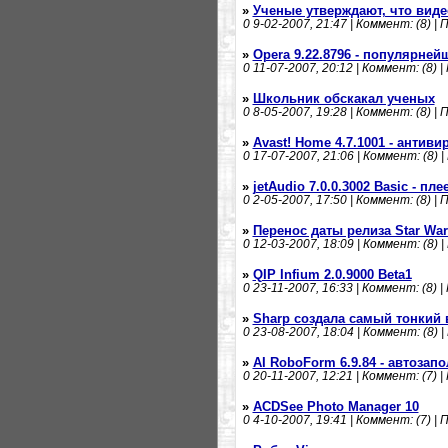
»
Ученые утверждают, что вид
0
9-02-2007, 21:47 | Коммент: (8) | 
»
Opera 9.22.8796 - популярней
0
11-07-2007, 20:12 | Коммент: (8) |
»
Школьник обскакал ученых
0
8-05-2007, 19:28 | Коммент: (8) | 
»
Avast! Home 4.7.1001 - антиви
0
17-07-2007, 21:06 | Коммент: (8) |
»
jetAudio 7.0.0.3002 Basic - пле
0
2-05-2007, 17:50 | Коммент: (8) | 
»
Перенос даты релиза Star War
0
12-03-2007, 18:09 | Коммент: (8) |
»
QIP Infium 2.0.9000 Beta1
0
23-11-2007, 16:33 | Коммент: (8) |
»
Sharp создала самый тонкий 
0
23-08-2007, 18:04 | Коммент: (8) |
»
AI RoboForm 6.9.84 - автоза
0
20-11-2007, 12:21 | Коммент: (7) |
»
ACDSee Photo Manager 10
0
4-10-2007, 19:41 | Коммент: (7) | 