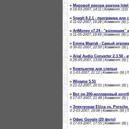
»
Мировой рекорд разгона Intel
0
16-03-2007, 14:11 | Коммент: (10) 
»
SnagIt 8.2.1 - программа для
0
11-02-2007, 19:28 | Коммент: (9) |
»
ArtMoney v7.24 - "взломщик" 
0
11-05-2007, 19:49 | Коммент: (9) |
»
Emma Maersk - Самый огромн
0
30-01-2007, 22:00 | Коммент: (9) |
»
Arial Audio Converter 2.3.50 -
0
26-05-2007, 13:06 | Коммент: (9) |
»
Компьютер для слепых
0
1-03-2007, 21:12 | Коммент: (9) | 
»
Winamp 5.51
0
21-12-2007, 20:51 | Коммент: (9) |
»
Вот он 200-долларовый ноутб
0
17-07-2007, 21:48 | Коммент: (9) |
»
Электрокар Eliica vs. Porsche
0
2-03-2007, 19:08 | Коммент: (9) | 
»
Офис Google (20 фото)
0
17-03-2007, 17:55 | Коммент: (8) |