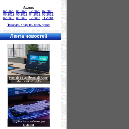
Архив:
02.2026
,
01.2026
,
12.2025
,
07.2019
,
06.2019
,
05.2019
,
04.2019
,
03.2019
,
02.2019
,
01.2019
,
12.2018
,
11.2018
,
Показать / скрыть весь архив
Лента новостей
Новый 14-дюймовый Apple
MacBook Pro M5
Подборка комбинаций
клавиш