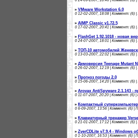
0
24-09-2007, 18:46 | Коммент: (6) |
»
VMware Workstation 6.0
0
12-02-2007, 18:08 | Коммент: (6) |
»
AIMP Classic v1.72.5
0
17-02-2007, 20:41 | Коммент: (6) |
»
FlashGet 1.92.1018 - новая ве
0
24-07-2007, 18:01 | Коммент: (6) |
»
ТОП-10 автомобилей Женевск
0
13-03-2007, 22:02 | Коммент: (6) |
»
Демоверсия Teenage Mutant Ni
0
26-02-2007, 12:19 | Коммент: (6) |
»
Прогноз погоды 2.0
0
15-06-2007, 14:20 | Коммент: (6) |
»
Arovax AntiSpyware 2.1.143 -
0
11-07-2007, 20:20 | Коммент: (6) |
»
Компактный суперкомпьютер
0
6-09-2007, 13:56 | Коммент: (6) | 
»
Клавиатурный тренажер Verse
0
21-01-2007, 17:12 | Коммент: (6) |
»
ZverCDLite v7.9.4 - Windows 
0
1-10-2007, 16:53 | Коммент: (6) | 