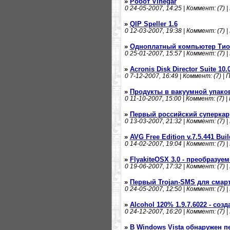
»
Робот Vinegar
0
24-05-2007, 14:25 | Коммент: (7) |
»
QIP Speller 1.6
0
12-03-2007, 19:38 | Коммент: (7) |
»
Одноплатный компьютер Тион
0
25-01-2007, 15:57 | Коммент: (7) |
»
Acronis Disk Director Suite 10
0
7-12-2007, 16:49 | Коммент: (7) | 
»
Продукты в вакуумной упако
0
11-10-2007, 15:00 | Коммент: (7) |
»
Первый российский суперкар
0
13-03-2007, 21:32 | Коммент: (7) |
»
AVG Free Edition v.7.5.441 Buil
0
14-02-2007, 19:04 | Коммент: (7) |
»
FlyakiteOSX 3.0 - преобразуе
0
19-06-2007, 17:32 | Коммент: (7) |
»
Первый Trojan-SMS для смар
0
24-05-2007, 12:50 | Коммент: (7) |
»
Alcohol 120% 1.9.7.6022 - со
0
24-12-2007, 16:20 | Коммент: (7) |
»
В Windows Vista обнаружен п