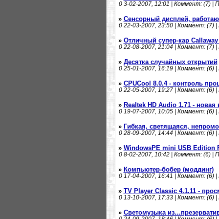
0
3-02-2007, 12:01 | Коммент: (7) | 
»
Сенсорный дисплей, работаю
0
22-03-2007, 23:50 | Коммент: (7) |
»
Отличный супер-кар Callaway 
0
22-08-2007, 21:04 | Коммент: (7) |
»
Десятка случайных открытий
0
25-01-2007, 16:19 | Коммент: (6) |
»
CPUCool 8.0.4 - контроль про
0
22-05-2007, 19:27 | Коммент: (6) |
»
Realtek HD Audio 1.71 - новая
0
19-07-2007, 10:05 | Коммент: (6) |
»
Гибкая, светящаяся, непромо
0
28-09-2007, 14:44 | Коммент: (6) |
»
WindowsPE mini USB Edition 
0
8-02-2007, 10:42 | Коммент: (6) | 
»
Компьютер-бобер (моддинг)
0
17-04-2007, 16:41 | Коммент: (6) |
»
TV Player Classic 4.1.11 - про
0
13-10-2007, 17:33 | Коммент: (6) |
»
Светомузыка из…презервати