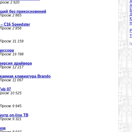
A
Просм: 2 920
А
Б
щий без прикосновений
Д
 Просм: 2 865
К
Н
– С16 Speedster
 Просм: 2 856
Р
Т
 Просм: 31 159
[
цессора
 Просм: 19 788
 версия драйвера
 Просм: 12 217
каемая клавиатура Brando
 Просм: 11 097
Feb 07
Просм: 10 525
 Просм: 9 945
смотр on-line ТВ
 Просм: 9 321
вов