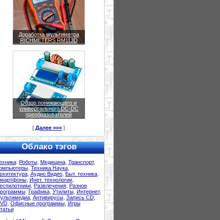
Доработка мультиметра
RICHMETERS RM113D
Обзор понижающего и
универсального DC-DC
преобразователей
[
Далее »»»
]
Облако тэгов
ехника
:
Роботы
,
Медицина
,
Транспорт
,
омпьютеры
,
Техника Наука
,
рхитектура
,
Аудио Видео
,
Быт. техника
,
мартфоны
,
Инет. технологии
,
еспилотники
,
Развлечения
,
Разное
рограммы
:
Графика
,
Утилиты
,
Интернет
,
ультимедиа
,
Антивирусы
,
Запись CD,
VD
,
Офисные программы
,
Игры
татьи