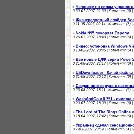
»
Человеку по силам управлят
0
30-01-2007, 21:30 | Коммент: (6) |
»
Жизнерадостный слайдер Sony
0
11-05-2007, 00:14 | Коммент: (6) |
»
Nokia N95 покоряет Европу
0
26-03-2007, 18:40 | Коммент: (6) |
»
Видео: установка Windows Vis
0
13-02-2007, 20:45 | Коммент: (6) |
»
Две новые ЦФК серии PowerS
0
21-08-2007, 21:17 | Коммент: (6) |
»
USDownloader - Качай файлы 
0
31-08-2007, 20:12 | Коммент: (6) |
»
Создан протез руки с ракетн
0
23-08-2007, 18:11 | Коммент: (6) |
»
WashAndGo v.8.751 - очистка
0
20-07-2007, 18:39 | Коммент: (6) |
»
The Lord of The Rings Online
0
18-04-2007, 17:42 | Коммент: (6) |
»
Украинец сделал сенсационно
0
7-03-2007, 23:59 | Коммент: (6) | 