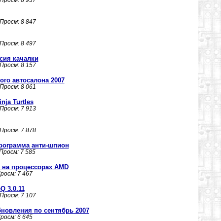
 Просм: 8 937
 Просм: 8 847
 Просм: 8 497
рсия качалки
 Просм: 8 157
ого автосалона 2007
 Просм: 8 061
nja Turtles
 Просм: 7 913
 Просм: 7 878
 программа анти-шпион
 Просм: 7 585
 на процессорах AMD
Просм: 7 467
Q 3.0.11
 Просм: 7 107
обновления по сентябрь 2007
Просм: 6 645