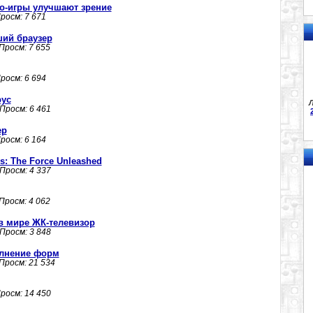
ео-игры улучшают зрение
Просм: 7 671
ший браузер
 Просм: 7 655
Просм: 6 694
рус
Л
 Просм: 6 461
ер
Просм: 6 164
s: The Force Unleashed
 Просм: 4 337
 Просм: 4 062
в мире ЖК-телевизор
 Просм: 3 848
полнение форм
 Просм: 21 534
Просм: 14 450