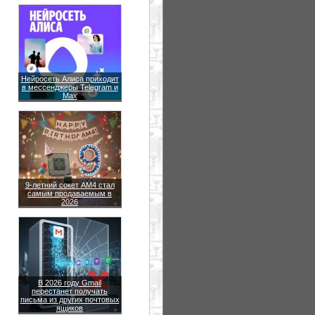
Нейросеть Алиса приходит
в мессенджеры Telegram и
Max
9-летний сокет AM4 стал
самым продаваемым в
2026
В 2026 году Gmail
перестанет получать
письма из других почтовых
ящиков