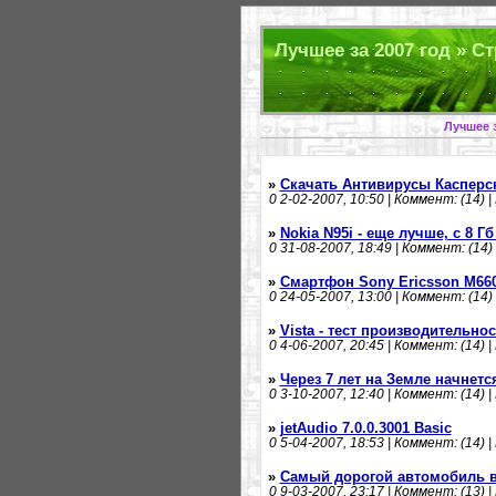
Лучшее за 2007 год » Ст
Лучшее з
»
Скачать Антивирусы Касперск
0
2-02-2007, 10:50 | Коммент: (14) |
»
Nokia N95i - еще лучше, с 8 
0
31-08-2007, 18:49 | Коммент: (14) 
»
Смартфон Sony Ericsson M66
0
24-05-2007, 13:00 | Коммент: (14) 
»
Vista - тест производительно
0
4-06-2007, 20:45 | Коммент: (14) |
»
Через 7 лет на Земле начнет
0
3-10-2007, 12:40 | Коммент: (14) |
»
jetAudio 7.0.0.3001 Basic
0
5-04-2007, 18:53 | Коммент: (14) |
»
Самый дорогой автомобиль в
0
9-03-2007, 23:17 | Коммент: (13) |