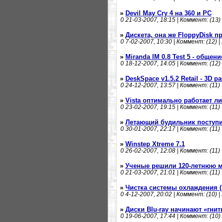
»
Devil May Cry 4 на 360 и PC
0
21-03-2007, 18:15 | Коммент: (13) 
»
Дискета, она же FloppyDisk п
0
7-02-2007, 10:30 | Коммент: (12) |
»
Miranda IM 0.8 Test 5 - общени
0
18-12-2007, 14:05 | Коммент: (12) 
»
DeskSpace v1.5.2 Retail - 3D р
0
24-12-2007, 13:57 | Коммент: (11) 
»
Vista оптимально работает ли
0
23-02-2007, 19:15 | Коммент: (11) 
»
Летающий будильник поступи
0
30-01-2007, 22:17 | Коммент: (11) 
»
Winstep Xtreme 7.1
0
26-02-2007, 12:08 | Коммент: (11) 
»
Ученые решили 120-летнюю м
0
21-03-2007, 21:01 | Коммент: (11) 
»
Чистка системы охлаждения (
0
4-12-2007, 20:02 | Коммент: (10) |
»
Диски Blu-ray начинают «гнит
0
19-06-2007, 17:44 | Коммент: (10) 