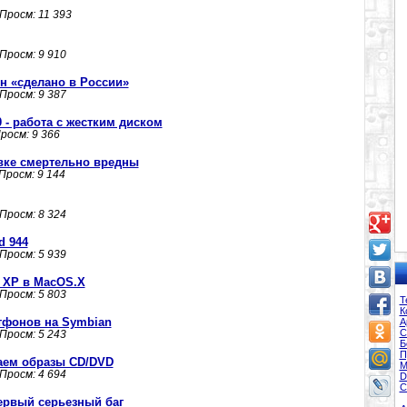
 Просм: 11 393
 Просм: 9 910
 «сделано в России»
 Просм: 9 387
.0 - работа с жестким диском
Просм: 9 366
вке смертельно вредны
 Просм: 9 144
 Просм: 8 324
d 944
 Просм: 5 939
м XP в MacOS.X
 Просм: 5 803
Т
К
тфонов на Symbian
А
С
 Просм: 5 243
Б
П
здаем образы CD/DVD
М
 Просм: 4 694
D
С
ервый серьезный баг