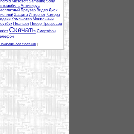
ndroid
Microsoft
Samsung
Sony
втомобиль
Антивирус
есплатный
Браузер
Видео
Диск
исплей
Защита
Интернет
Камера
одеки
Компьютер
Мобильный
оутбук
Планшет
Плеер
Процессор
Скачать
обот
Смартфон
елефон
Показать все теги »»»
]