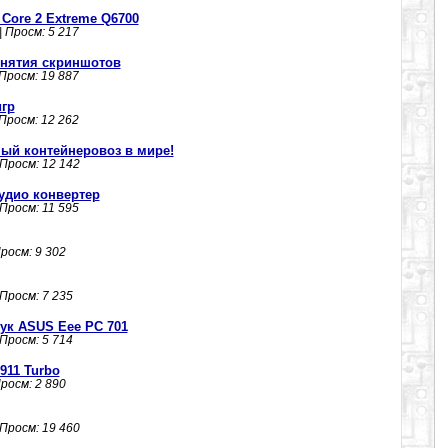
 Core 2 Extreme Q6700
| Просм: 5 217
 снятия скриншотов
 Просм: 19 887
игр
 Просм: 12 262
ый контейнеровоз в мире!
 Просм: 12 142
 аудио конвертер
 Просм: 11 595
Просм: 9 302
 Просм: 7 235
ук ASUS Eee PC 701
 Просм: 5 714
 911 Turbo
Просм: 2 890
 Просм: 19 460