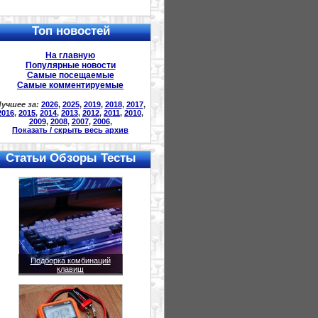
Топ новостей
На главную
Популярные новости
Самые посещаемые
Самые комментируемые
учшее за:
2026
,
2025
,
2019
,
2018
,
2017
,
2016
,
2015
,
2014
,
2013
,
2012
,
2011
,
2010
,
2009
,
2008
,
2007
,
2006
,
Показать / скрыть весь архив
Статьи Обзоры Тесты
Подборка комбинаций
клавиш