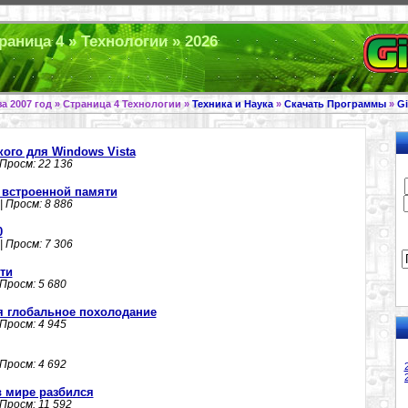
раница 4 » Технологии » 2026
а 2007 год » Страница 4 Технологии »
Техника и Наука
»
Скачать Программы
»
G
ого для Windows Vista
 Просм: 22 136
Гб встроенной памяти
| Просм: 8 886
0
| Просм: 7 306
сти
 Просм: 5 680
ся глобальное похолодание
 Просм: 4 945
 Просм: 4 692
 мире разбился
 Просм: 11 592