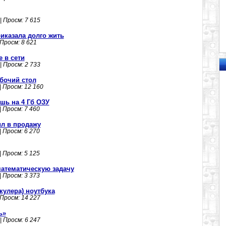
| Просм: 7 615
риказала долго жить
 Просм: 8 621
е в сети
| Просм: 2 733
абочий стол
| Просм: 12 160
шь на 4 Гб ОЗУ
| Просм: 7 460
л в продажу
| Просм: 6 270
| Просм: 5 125
атематическую задачу
| Просм: 3 373
кулера) ноутбука
 Просм: 14 227
ь»
| Просм: 6 247