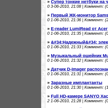
»
Супер тонкие нетбуки на ч
0
3-06-2010, 21:08 | Коммент: (0
»
Первый ЖК-монитор Sams
0
1-06-2010, 21:36 | Коммент: (2
»
E-reader LumiRead от Acer
0
1-06-2010, 21:35 | Коммент: (0
»
&#34;Надежный&#34; элек
0
1-06-2010, 21:33 | Коммент: (0
»
Музыкальный ошейник Musi
0
1-06-2010, 21:32 | Коммент: (0
»
Датчик D-Imager распозна
0
1-06-2010, 21:31 | Коммент: (0
»
Заразные имплантанты
0
1-06-2010, 21:30 | Коммент: (1
»
Full HD-камере SANYO Xac
2
1-06-2010, 21:28 | Коммент: (0