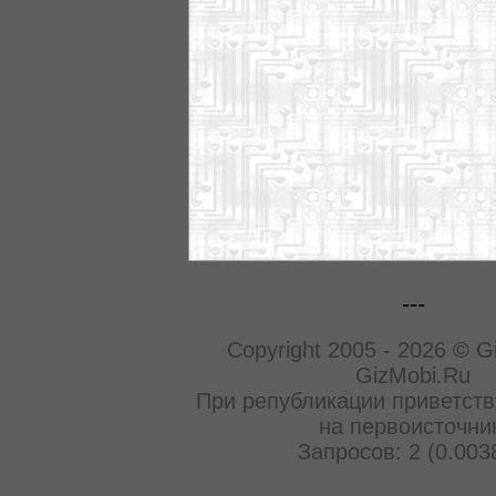
---
Copyright 2005 - 2026 © G
GizMobi.Ru
При републикации приветств
на первоисточни
Запросов: 2 (0.003