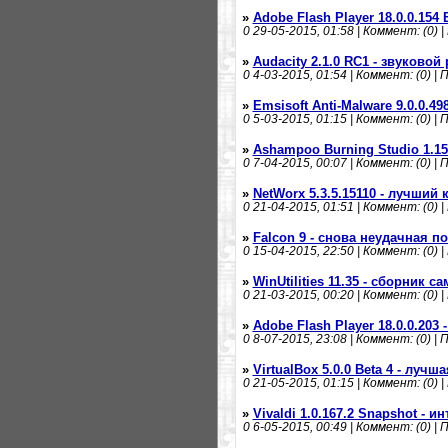
»
Adobe Flash Player 18.0.0.154
0
29-05-2015, 01:58 | Коммент: (0) |
»
Audacity 2.1.0 RC1 - звуковой
0
4-03-2015, 01:54 | Коммент: (0) | 
»
Emsisoft Anti-Malware 9.0.0.4
0
5-03-2015, 01:15 | Коммент: (0) | 
»
Ashampoo Burning Studio 1.15
0
7-04-2015, 00:07 | Коммент: (0) | 
»
NetWorx 5.3.5.15110 - лучший
0
21-04-2015, 01:51 | Коммент: (0) |
»
Falcon 9 - снова неудачная п
0
15-04-2015, 22:50 | Коммент: (0) |
»
WinUtilities 11.35 - сборник
0
21-03-2015, 00:20 | Коммент: (0) |
»
Adobe Flash Player 18.0.0.203
0
8-07-2015, 23:08 | Коммент: (0) | 
»
VirtualBox 5.0.0 Beta 4 - луч
0
21-05-2015, 01:15 | Коммент: (0) |
»
Vivaldi 1.0.167.2 Snapshot - 
0
6-05-2015, 00:49 | Коммент: (0) | 