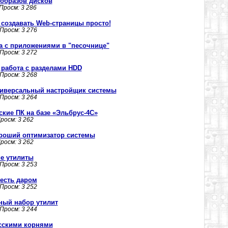
 образов дисков
 Просм: 3 286
- создавать Web-страницы просто!
 Просм: 3 276
ота с приложениями в "песочнице"
 Просм: 3 272
 - работа с разделами HDD
 Просм: 3 268
 универсальный настройщик системы
 Просм: 3 264
кие ПК на базе «Эльбрус-4С»
Просм: 3 262
 хороший оптимизатор системы
Просм: 3 262
шие утилиты
 Просм: 3 253
 есть даром
 Просм: 3 252
ичный набор утилит
 Просм: 3 244
усскими корнями