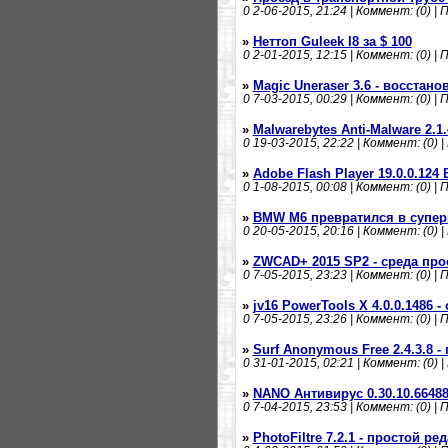
0
2-06-2015, 21:24 | Коммент: (0) | 
»
Неттоп Guleek I8 за $ 100
0
2-01-2015, 12:15 | Коммент: (0) | 
»
Magic Uneraser 3.6 - восстан
0
7-03-2015, 00:29 | Коммент: (0) | 
»
Malwarebytes Anti-Malware 2.1
0
19-03-2015, 22:22 | Коммент: (0) |
»
Adobe Flash Player 19.0.0.124
0
1-08-2015, 00:08 | Коммент: (0) | 
»
BMW M6 превратился в супер
0
20-05-2015, 20:16 | Коммент: (0) |
»
ZWCAD+ 2015 SP2 - среда пр
0
7-05-2015, 23:23 | Коммент: (0) | 
»
jv16 PowerTools X 4.0.0.1486 
0
7-05-2015, 23:26 | Коммент: (0) | 
»
Surf Anonymous Free 2.4.3.8 
0
31-01-2015, 02:21 | Коммент: (0) |
»
NANO Антивирус 0.30.10.66488
0
7-04-2015, 23:53 | Коммент: (0) | 
»
PhotoFiltre 7.2.1 - простой р