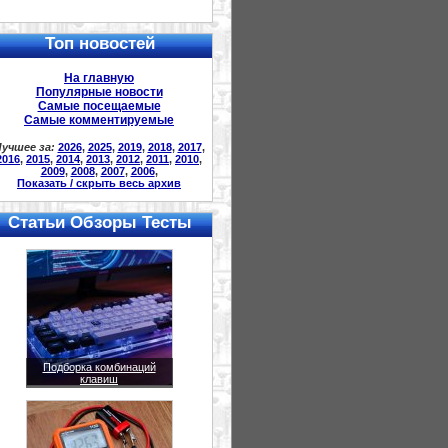
Топ новостей
На главную
Популярные новости
Самые посещаемые
Самые комментируемые
учшее за:
2026
,
2025
,
2019
,
2018
,
2017
,
2016
,
2015
,
2014
,
2013
,
2012
,
2011
,
2010
,
2009
,
2008
,
2007
,
2006
,
Показать / скрыть весь архив
Статьи Обзоры Тесты
Подборка комбинаций
клавиш