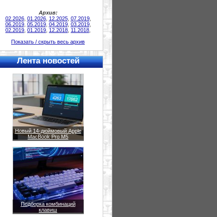
Архив:
02.2026
,
01.2026
,
12.2025
,
07.2019
,
06.2019
,
05.2019
,
04.2019
,
03.2019
,
02.2019
,
01.2019
,
12.2018
,
11.2018
,
Показать / скрыть весь архив
Лента новостей
Новый 14-дюймовый Apple
MacBook Pro M5
Подборка комбинаций
клавиш