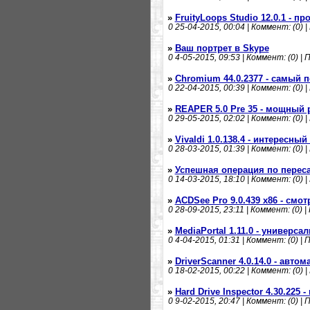
»
FruityLoops Studio 12.0.1 - 
0
25-04-2015, 00:04 | Коммент: (0) |
»
Ваш портрет в Skype
0
4-05-2015, 09:53 | Коммент: (0) | 
»
Chromium 44.0.2377 - самый 
0
22-04-2015, 00:39 | Коммент: (0) |
»
REAPER 5.0 Pre 35 - мощный 
0
29-05-2015, 02:02 | Коммент: (0) |
»
Vivaldi 1.0.138.4 - интересный
0
28-03-2015, 01:39 | Коммент: (0) |
»
Успешная операция по перес
0
14-03-2015, 18:10 | Коммент: (0) |
»
ACDSee Pro 9.0.439 x86 - смо
0
28-09-2015, 23:11 | Коммент: (0) |
»
MediaPortal 1.11.0 - универс
0
4-04-2015, 01:31 | Коммент: (0) | 
»
DriverScanner 4.0.14.0 - авт
0
18-02-2015, 00:22 | Коммент: (0) |
»
Hard Drive Inspector 4.30.225
0
9-02-2015, 20:47 | Коммент: (0) | 