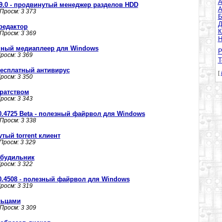
A
n 9.0 - продвинутый менеджер разделов HDD
А
 Просм: 3 373
Б
Д
 редактор
К
 Просм: 3 369
Н
личный медиаплеер для Windows
Р
Просм: 3 369
Т
- бесплатный антивирус
[
Просм: 3 350
иратством
Просм: 3 343
.0.4725 Beta - полезный файрвол для Windows
 Просм: 3 338
утый torrent клиент
 Просм: 3 329
 будильник
Просм: 3 322
.0.4508 - полезный файрвол для Windows
Просм: 3 319
льцами
 Просм: 3 309