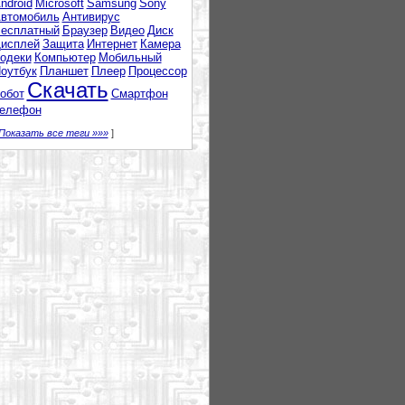
ndroid
Microsoft
Samsung
Sony
втомобиль
Антивирус
есплатный
Браузер
Видео
Диск
исплей
Защита
Интернет
Камера
одеки
Компьютер
Мобильный
оутбук
Планшет
Плеер
Процессор
Скачать
обот
Смартфон
елефон
Показать все теги »»»
]