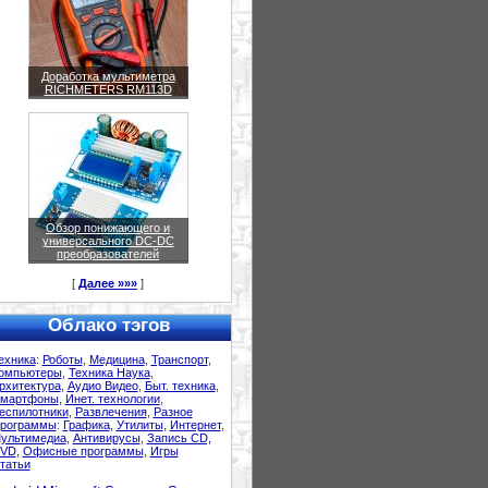
Доработка мультиметра
RICHMETERS RM113D
Обзор понижающего и
универсального DC-DC
преобразователей
[
Далее »»»
]
Облако тэгов
ехника
:
Роботы
,
Медицина
,
Транспорт
,
омпьютеры
,
Техника Наука
,
рхитектура
,
Аудио Видео
,
Быт. техника
,
мартфоны
,
Инет. технологии
,
еспилотники
,
Развлечения
,
Разное
рограммы
:
Графика
,
Утилиты
,
Интернет
,
ультимедиа
,
Антивирусы
,
Запись CD,
VD
,
Офисные программы
,
Игры
татьи