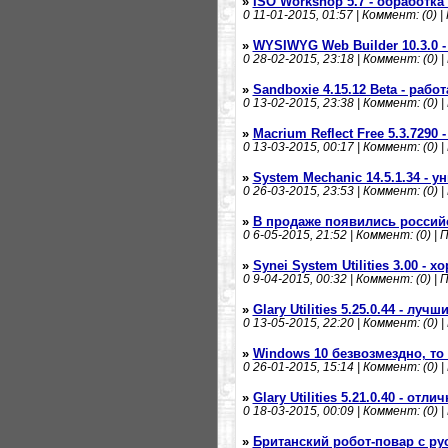
»
ISO Workshop 5.7 - обработка
0
11-01-2015, 01:57 | Коммент: (0) |
»
WYSIWYG Web Builder 10.3.0 
0
28-02-2015, 23:18 | Коммент: (0) |
»
Sandboxie 4.15.12 Beta - раб
0
13-02-2015, 23:38 | Коммент: (0) |
»
Macrium Reflect Free 5.3.7290
0
13-03-2015, 00:17 | Коммент: (0) |
»
System Mechanic 14.5.1.34 -
0
26-03-2015, 23:53 | Коммент: (0) |
»
В продаже появились российс
0
6-05-2015, 21:52 | Коммент: (0) | 
»
Synei System Utilities 3.00 -
0
9-04-2015, 00:32 | Коммент: (0) | 
»
Glary Utilities 5.25.0.44 - луч
0
13-05-2015, 22:20 | Коммент: (0) |
»
Windows 10 безвозмездно, то
0
26-01-2015, 15:14 | Коммент: (0) |
»
Glary Utilities 5.21.0.40 - отл
0
18-03-2015, 00:09 | Коммент: (0) |
»
Британский робот-повар с р