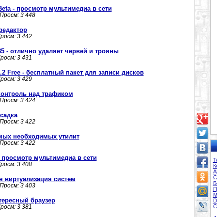
 Beta - просмотр мультимедиа в сети
 Просм: 3 448
 редактор
Просм: 3 442
985 - отлично удаляет червей и трояны
Просм: 3 431
.2 Free - бесплатный пакет для записи дисков
Просм: 3 429
 контроль над трафиком
 Просм: 3 424
осадка
 Просм: 3 422
 самых необходимых утилит
 Просм: 3 422
 - просмотр мультимедиа в сети
Т
Просм: 3 408
К
А
С
шая виртуализация систем
Б
 Просм: 3 403
П
М
интересный браузер
D
Просм: 3 381
С