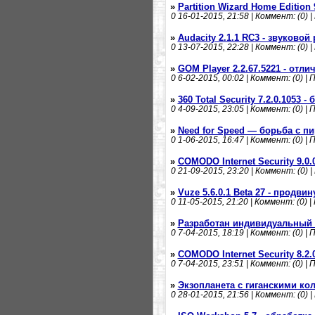
»
Partition Wizard Home Editio
0
16-01-2015, 21:58 | Коммент: (0) |
»
Audacity 2.1.1 RC3 - звуковой
0
13-07-2015, 22:28 | Коммент: (0) |
»
GOM Player 2.2.67.5221 - от
0
6-02-2015, 00:02 | Коммент: (0) | 
»
360 Total Security 7.2.0.1053 
0
4-09-2015, 23:05 | Коммент: (0) | 
»
Need for Speed — борьба с п
0
1-06-2015, 16:47 | Коммент: (0) | 
»
COMODO Internet Security 9.0
0
21-09-2015, 23:20 | Коммент: (0) |
»
Vuze 5.6.0.1 Beta 27 - продвин
0
11-05-2015, 21:20 | Коммент: (0) |
»
Разработан индивидуальный
0
7-04-2015, 18:19 | Коммент: (0) | 
»
COMODO Internet Security 8.2
0
7-04-2015, 23:51 | Коммент: (0) | 
»
Экзопланета с гиганскими ко
0
28-01-2015, 21:56 | Коммент: (0) |