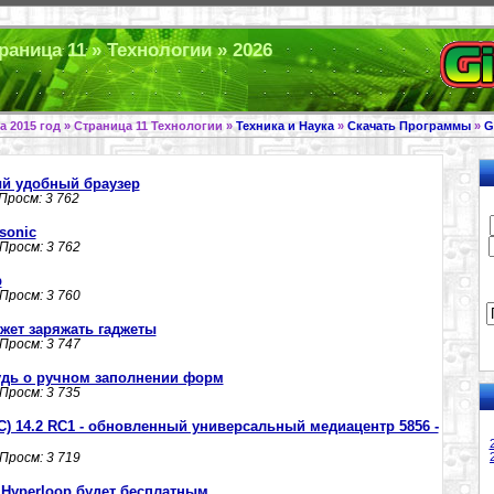
раница 11 » Технологии » 2026
а 2015 год » Страница 11 Технологии »
Техника и Наука
»
Скачать Программы
»
G
вый удобный браузер
 Просм: 3 762
sonic
 Просм: 3 762
р
 Просм: 3 760
жет заряжать гаджеты
 Просм: 3 747
абудь о ручном заполнении форм
 Просм: 3 735
MC) 14.2 RC1 - обновленный универсальный медиацентр 5856 -
 Просм: 3 719
 Hyperloop будет бесплатным