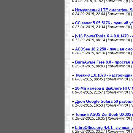
0
4-03-2015, 01:52 | Коммент: (0) | 
»
Немудреный LTE смартфон So
0
24-02-2015, 22:04 | Коммент: (0) |
»
CCleaner 5.05.5176 - лучший
0
27-04-2015, 23:34 | Коммент: (0) |
»
jv16 PowerTools X 4.0.0.1470 
0
13-03-2015, 00:14 | Коммент: (0) |
»
ACDSee 18.2.250 - лучшая см
0
28-05-2015, 02:16 | Коммент: (0) |
»
BurnAware Free 8.0 - простая 
0
25-04-2015, 00:03 | Коммент: (0) |
»
Tweak-8 1.0.1070 - настройщи
0
6-05-2015, 00:45 | Коммент: (0) | 
»
20-Мп камера в фаблете HTC 
0
9-04-2015, 21:57 | Коммент: (0) | 
»
Дрон Google Solara 50 разби
0
1-06-2015, 16:53 | Коммент: (0) | 
»
Тонкий ASUS ZenBook UX305 
0
18-02-2015, 18:35 | Коммент: (0) |
»
LibreOffice.org 4.4.1 - лучшая
0
28-02-2015, 23:17 | Коммент: (0) |