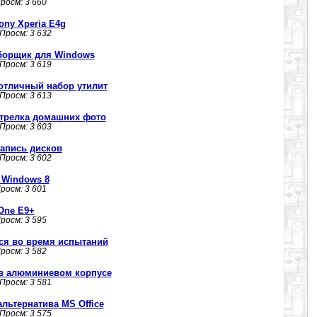
Просм: 3 660
ny Xperia E4g
 Просм: 3 632
 уборщик для Windows
 Просм: 3 619
- отличный набор утилит
 Просм: 3 613
отрелка домашних фото
 Просм: 3 603
запись дисков
 Просм: 3 602
к Windows 8
Просм: 3 601
One E9+
Просм: 3 595
лся во время испытаний
Просм: 3 582
в алюминиевом корпусе
 Просм: 3 581
 альтернатива MS Office
 Просм: 3 575