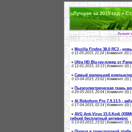
Лучшее за 2015 год » Ст
Лучшее з
»
Mozilla Firefox 38.0 RC3 - но
0
11-05-2015, 21:24 | Коммент: (0) |
»
Ultra HD Blu-ray-плеер от Pana
0
12-01-2015, 10:13 | Коммент: (0) |
»
Самый маленький компьюте
0
10-04-2015, 23:02 | Коммент: (0) |
»
Пьезоэлектрическая ткань мо
0
20-05-2015, 20:04 | Коммент: (0) |
»
AI Roboform Pro 7.9.13.5 - з
0
17-04-2015, 02:14 | Коммент: (0) |
»
AVG Anti-Virus 15.0.Kodi (XB
гибкий бесплатный антивирус
0
13-03-2015, 23:52 | Коммент: (0) |
»
Проезд в транспортной трубе