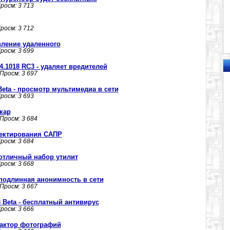
Просм: 3 713
Просм: 3 712
овление удаленного
Просм: 3 699
.4.1018 RC3 - удаляет вредителей
 Просм: 3 697
 Beta - просмотр мультимедиа в сети
Просм: 3 693
кар
 Просм: 3 684
оектирования САПР
Просм: 3 684
- отличный набор утилит
Просм: 3 668
- подлинная анонимность в сети
 Просм: 3 667
 Beta - бесплатный антивирус
Просм: 3 666
едактор фотографий