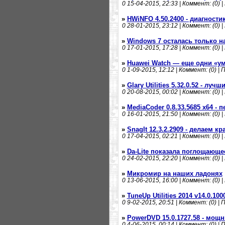
0
15-04-2015, 22:33 | Коммент: (0) |
»
HWiNFO 4.50.2400 - диагности
0
28-01-2015, 23:12 | Коммент: (0) |
»
Windows 7 осталась только н
0
17-01-2015, 17:28 | Коммент: (0) |
»
Huawei Watch — еще одни «у
0
1-09-2015, 12:12 | Коммент: (0) | 
»
Glary Utilities 5.32.0.52 - луч
0
20-08-2015, 00:02 | Коммент: (0) |
»
MediaCoder 0.8.33.5685 x64 - 
0
16-01-2015, 21:50 | Коммент: (0) |
»
SnagIt 12.3.2.2909 - делаем 
0
17-04-2015, 02:21 | Коммент: (0) |
»
Da-Lite показала поглощающее
0
24-02-2015, 22:20 | Коммент: (0) |
»
Микромир на наших ладонях
0
13-06-2015, 16:00 | Коммент: (0) |
»
TuneUp Utilities 2014 v14.0.1
0
9-02-2015, 20:51 | Коммент: (0) | 
»
PowerDVD 15.0.1727.58 - мощ
0
4-06-2015, 00:14 | Коммент: (0) | 