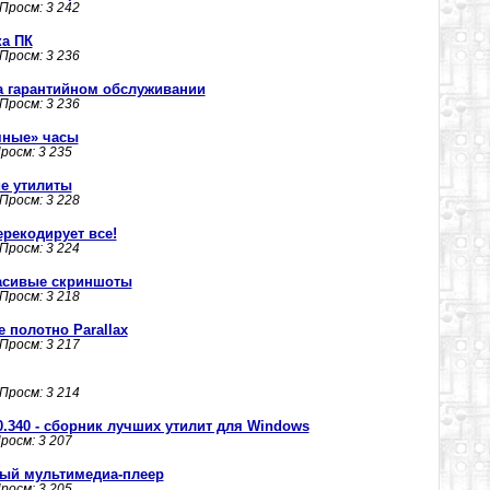
 Просм: 3 242
ка ПК
 Просм: 3 236
а гарантийном обслуживании
 Просм: 3 236
мные» часы
Просм: 3 235
шие утилиты
 Просм: 3 228
перекодирует все!
 Просм: 3 224
красивые скриншоты
 Просм: 3 218
 полотно Parallax
 Просм: 3 217
 Просм: 3 214
000.340 - сборник лучших утилит для Windows
Просм: 3 207
ный мультимедиа-плеер
Просм: 3 205