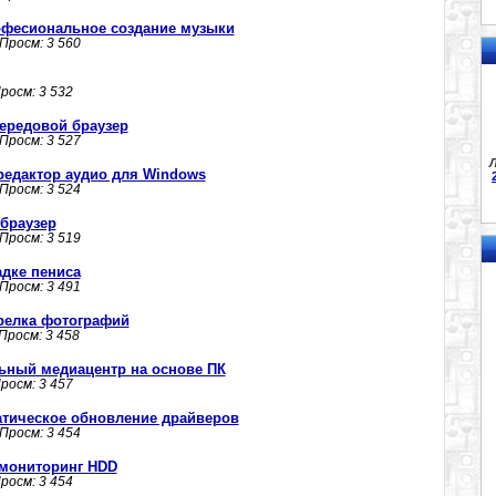
професиональное создание музыки
 Просм: 3 560
Просм: 3 532
передовой браузер
 Просм: 3 527
Л
редактор аудио для Windows
 Просм: 3 524
 браузер
 Просм: 3 519
адке пениса
 Просм: 3 491
трелка фотографий
 Просм: 3 458
альный медиацентр на основе ПК
Просм: 3 457
оматическое обновление драйверов
 Просм: 3 454
 - мониторинг HDD
Просм: 3 454