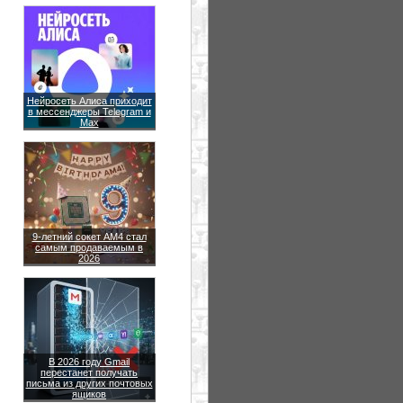
Нейросеть Алиса приходит
в мессенджеры Telegram и
Max
9-летний сокет AM4 стал
самым продаваемым в
2026
В 2026 году Gmail
перестанет получать
письма из других почтовых
ящиков