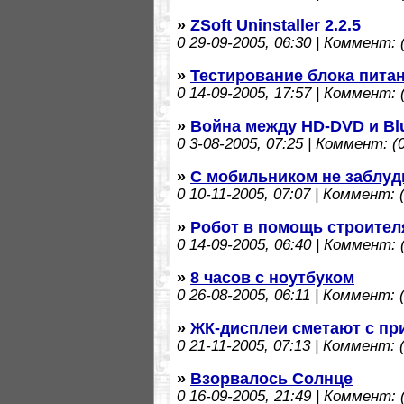
»
ZSoft Uninstaller 2.2.5
0
29-09-2005, 06:30 | Коммент: (
»
Тестирование блока пита
0
14-09-2005, 17:57 | Коммент: (
»
Война между HD-DVD и Bl
0
3-08-2005, 07:25 | Коммент: (0
»
С мобильником не заблуд
0
10-11-2005, 07:07 | Коммент: (
»
Робот в помощь строите
0
14-09-2005, 06:40 | Коммент: (
»
8 часов с ноутбуком
0
26-08-2005, 06:11 | Коммент: (
»
ЖК-дисплеи сметают с пр
0
21-11-2005, 07:13 | Коммент: (
»
Взорвалось Солнце
0
16-09-2005, 21:49 | Коммент: (