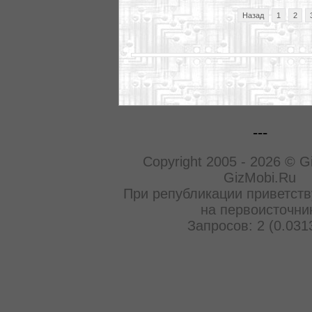
Назад
1
2
---
Copyright 2005 - 2026 © G
GizMobi.Ru
При републикации приветств
на первоисточни
Запросов: 2 (0.031