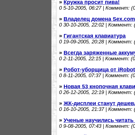
»
Кружка просит пива!
0
5-10-2005, 06:27 | Коммент: (0
»
Владелец домена Sex.com
0
30-10-2005, 22:02 | Коммент: (
»
Гигантская клавиатура
0
19-09-2005, 20:28 | Коммент: (
»
Всегда заряженные аккум
0
2-11-2005, 22:15 | Коммент: (0
»
Робот-уборщица от iRobot
0
8-11-2005, 07:37 | Коммент: (0
»
Новая 53 кнопочная клав
0
26-12-2005, 22:19 | Коммент: (
»
ЖК-дисплеи станут дешев
0
16-10-2005, 21:37 | Коммент: (
»
Ученые научились читать
0
9-08-2005, 07:43 | Коммент: (0