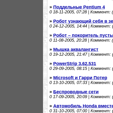
»
Поддельные Pentium 4
0
18-11-2005, 07:28 | Коммент: (
»
Робот узнающий себя в з
0
24-12-2005, 14:44 | Коммент: (
»
Робот – покоритель пуст
0
11-08-2005, 20:28 | Коммент: (
»
Мышка аквалангист
0
19-12-2005, 21:47 | Коммент: (
»
PowerStrip 3.62.531
0
29-09-2005, 08:15 | Коммент: (
»
Microsoft и Гарри Потер
0
13-10-2005, 07:33 | Коммент: (
»
Беспроводные сети
0
17-09-2005, 20:09 | Коммент: (
»
Автомобиль Honda вместе
0
31-10-2005, 07:00 | Коммент: (