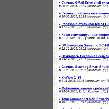
»
Скачать GMail Drive shell exte
0
29-07-2005, 07:49 | Коммент: (0) |
»
Решена проблема выхлопных
0
20-09-2005, 21:18 | Коммент: (0) |
»
Panasonic отказывается от G
0
17-12-2005, 22:57 | Коммент: (0) |
»
Кофе стимулирует кратковре
0
3-12-2005, 21:12 | Коммент: (0) | 
»
DMB-телефон Samsung SCH-B
0
22-12-2005, 08:22 | Коммент: (0) |
»
Открылась Рекламная сеть Я
0
23-12-2005, 22:31 | Коммент: (0) |
»
Скачать Slawdog Smart Shutd
0
21-09-2005, 07:01 | Коммент: (0) |
»
XnView 1. 28
0
3-11-2005, 20:06 | Коммент: (0) | 
»
Мобильник каждому ребенку!
0
24-07-2005, 11:51 | Коммент: (0) |
»
Total Commander 6.53 PowerPa
0
10-10-2005, 07:41 | Коммент: (0) |