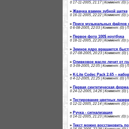
0
17-11-2005, 21:17 | Коммент: (0) |
»
Жвачка взамен зубной щетке
0
16-11-2005, 22:22 | Коммент: (0) |
»
Поиск музыкальных файлов о
0
6-08-2005, 22:03 | Коммент: (0) | 
»
Первое фото 100$ ноутбука
0
18-11-2005, 22:20 | Коммент: (0) |
»
Земное ядро вращается быст
0
27-08-2005, 20:23 | Коммент: (0) |
»
Оливковое масло лечит от г
0
3-09-2005, 22:05 | Коммент: (0) | 
»
K-Lite Codec Pack 2.65 – набо
0
4-12-2005, 21:25 | Коммент: (0) | 
»
Первая синтетическая форма
0
24-12-2005, 14:26 | Коммент: (0) |
»
Тестирование цветных лазер
0
12-11-2005, 22:14 | Коммент: (0) |
»
Ручка - сигнализация
0
14-11-2005, 21:23 | Коммент: (0) |
»
Текст можно восстановить по