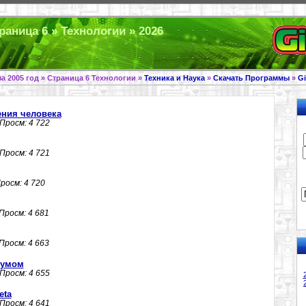
раница 6 » Технологии » 2026
а 2005 год » Страница 6 Технологии »
Техника и Наука
»
Скачать Программы
»
G
ния человека
 Просм: 4 722
 Просм: 4 721
Просм: 4 720
 Просм: 4 681
 Просм: 4 663
зумом
 Просм: 4 655
eta
 Просм: 4 641