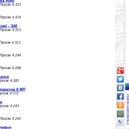
на луне
 Просм: 4 323
 Просм: 4 319
tel – $40
 Просм: 4 315
 Просм: 4 313
 Просм: 4 294
 Просм: 4 288
вался
Просм: 4 285
паратом 8 МП
Просм: 4 272
Т
К
е
А
С
Просм: 4 243
Б
П
М
 Просм: 4 242
D
С
елефон