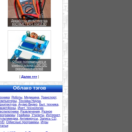
Доработка мультиметра
RICHMETERS RM113D
Обзор понижающего и
универсального DC-DC
преобразователей
[
Далее »»»
]
Облако тэгов
ехника
:
Роботы
,
Медицина
,
Транспорт
,
омпьютеры
,
Техника Наука
,
рхитектура
,
Аудио Видео
,
Быт. техника
,
мартфоны
,
Инет. технологии
,
еспилотники
,
Развлечения
,
Разное
рограммы
:
Графика
,
Утилиты
,
Интернет
,
ультимедиа
,
Антивирусы
,
Запись CD,
VD
,
Офисные программы
,
Игры
татьи