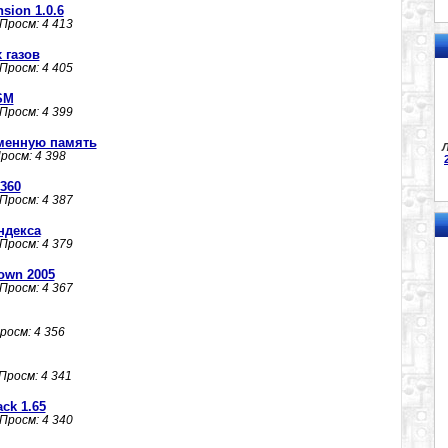
nsion 1.0.6
 Просм: 4 413
 газов
 Просм: 4 405
SM
 Просм: 4 399
менную память
Л
Просм: 4 398
360
 Просм: 4 387
ндекса
 Просм: 4 379
own 2005
 Просм: 4 367
Просм: 4 356
 Просм: 4 341
ck 1.65
 Просм: 4 340