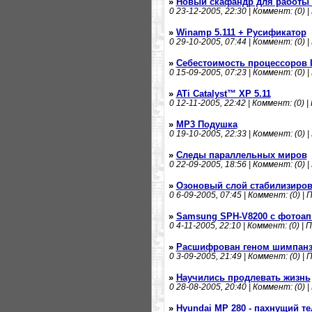
»
Новый скафандр для работы 
0
23-12-2005, 22:30 | Коммент: (0) |
»
Winamp 5.111 + Русификатор
0
29-10-2005, 07:44 | Коммент: (0) |
»
Себестоимость процессоров In
0
15-09-2005, 07:23 | Коммент: (0) |
»
ATi Catalyst™ XP 5.11
0
12-11-2005, 22:42 | Коммент: (0) |
»
MP3 Подушка
0
19-10-2005, 22:33 | Коммент: (0) |
»
Следы параллельных миров
0
22-09-2005, 18:56 | Коммент: (0) |
»
Озоновый слой стабилизиро
0
6-09-2005, 07:45 | Коммент: (0) | 
»
Samsung SPH-V8200 с фотоап
0
4-11-2005, 22:10 | Коммент: (0) | 
»
Расшифрован геном шимпанз
0
3-09-2005, 21:49 | Коммент: (0) | 
»
Научились продлевать жизнь
0
28-08-2005, 20:40 | Коммент: (0) |
»
Hyundai MP 280 - пахнущий т