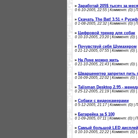
»
Заработай 205$ тысяч за меся
0
6-10-2005, 22:55 | Коммент: (0) | 
»
Скачать The Bat! 3.51 + Руси
0
1-08-2005, 22:32 | Коммент: (0) | 
»
Цифровой тренер для собак
0
10-10-2005, 23:20 | Коммент: (0) |
»
Почувствуй себя Шумахером
0
21-12-2005, 07:55 | Коммент: (0) |
»
На Луне можно жить
0
21-10-2005, 21:43 | Коммент: (0) |
»
Шварценеггер запретил пить 
0
16-09-2005, 22:02 | Коммент: (0) |
»
Talisman Desktop 2.95 - менед
0
25-12-2005, 21:19 | Коммент: (0) |
»
Собаки с видеокамерами
0
5-12-2005, 21:17 | Коммент: (0) | 
»
Батарейка за $ 100
0
1-09-2005, 07:11 | Коммент: (0) | 
»
Самый большой LED диспле
0
10-10-2005, 22:22 | Коммент: (0) |