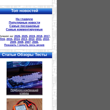
Топ новостей
На главную
Популярные новости
Самые посещаемые
Самые комментируемые
учшее за:
2026
,
2025
,
2019
,
2018
,
2017
,
2016
,
2015
,
2014
,
2013
,
2012
,
2011
,
2010
,
2009
,
2008
,
2007
,
2006
,
Показать / скрыть весь архив
Статьи Обзоры Тесты
Подборка комбинаций
клавиш