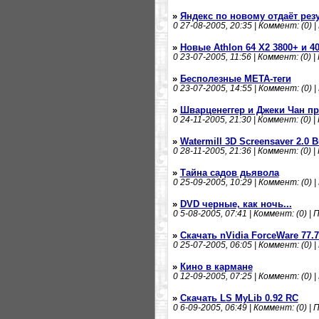
»
Яндекс по новому отдаёт рез
0
27-08-2005, 20:35 | Коммент: (0) |
»
Новые Athlon 64 X2 3800+ и 4
0
23-07-2005, 11:56 | Коммент: (0) |
»
Бесполезные META-теги
0
23-07-2005, 14:55 | Коммент: (0) |
»
Шварценеггер и Джеки Чан пр
0
24-11-2005, 21:30 | Коммент: (0) |
»
Watermill 3D Screensaver 2.0 B
0
28-11-2005, 21:36 | Коммент: (0) |
»
Тайна садов дьявола
0
25-09-2005, 10:29 | Коммент: (0) |
»
DVD черные, как ночь...
0
5-08-2005, 07:41 | Коммент: (0) | 
»
Скачать nVidia ForceWare 77.7
0
25-07-2005, 06:05 | Коммент: (0) |
»
Кино в кармане
0
12-09-2005, 07:25 | Коммент: (0) |
»
Скачать LS MyLib 0.92 RC
0
6-09-2005, 06:49 | Коммент: (0) | 