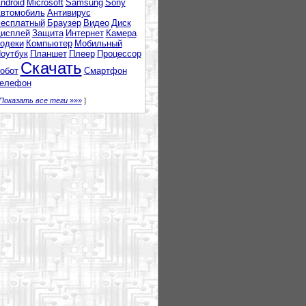
ndroid
Microsoft
Samsung
Sony
втомобиль
Антивирус
есплатный
Браузер
Видео
Диск
исплей
Защита
Интернет
Камера
одеки
Компьютер
Мобильный
оутбук
Планшет
Плеер
Процессор
Скачать
обот
Смартфон
елефон
Показать все теги »»»
]