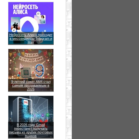
Нейросеть Алиса приходит
в мессенджеры Telegram и
Max
9-летний сокет AM4 стал
самым продаваемым в
2026
В 2026 году Gmail
перестанет получать
письма из других почтовых
ящиков