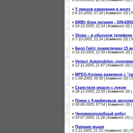
0
16-09-2005, 22:38 | Коммент: (0) |
»
У лжецов изменения в мозгу
0
6-10-2005, 07:20 | Коммент: (0) | 
»
600Вт блок питания - SIN-600S
0
14-12-2005, 21:24 | Коммент: (0) |
»
Skype – в обычном телефоне
0
7-10-2005, 21:24 | Коммент: (0) | 
»
Билл Гейтс пожертвовал 15 
0
19-10-2005, 21:59 | Коммент: (0) |
»
Venturi Automobiles: спортив
0
12-11-2005, 21:47 | Коммент: (0) |
»
MPEG-4-плеер размером с "к
0
1-09-2005, 06:58 | Коммент: (0) | 
»
Скрестили медузу с луком
0
28-12-2005, 22:05 | Коммент: (0) |
»
Плеер с 4-дюймовым диспле
0
30-08-2005, 07:54 | Коммент: (0) |
»
Человекоподобный робот
0
24-07-2005, 11:28 | Коммент: (0) |
»
Поющие мыши
0
1-11-2005, 21:33 | Коммент: (0) | 