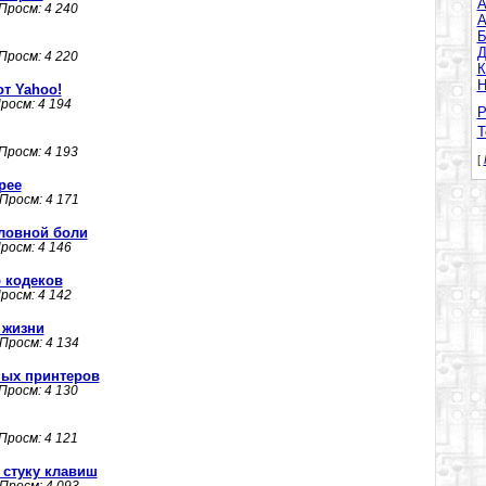
A
 Просм: 4 240
А
Б
Д
 Просм: 4 220
К
Н
т Yahoo!
Просм: 4 194
Р
Т
 Просм: 4 193
[
рее
 Просм: 4 171
оловной боли
Просм: 4 146
р кодеков
Просм: 4 142
 жизни
 Просм: 4 134
ных принтеров
 Просм: 4 130
 Просм: 4 121
 стуку клавиш