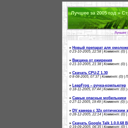
Лучшее за 2005 год » Ст
Лучшее з
»
Новый препарат для омоложе
0
23-10-2005, 22:58 | Коммент: (0) |
»
Вакцина от ожирения
0
21-10-2005, 21:38 | Коммент: (0) |
»
Скачать CPU-Z 1.30
0
8-08-2005, 07:37 | Коммент: (0) | 
»
LeapFrog – ручка-компьютер
0
18-11-2005, 07:44 | Коммент: (0) |
»
Самые опасные мобильники
0
27-11-2005, 19:49 | Коммент: (0) |
»
DV камера с 32x оптическим 
0
28-12-2005, 22:14 | Коммент: (0) |
»
Скачать Google Talk 1.0.0.68 B
0
19-09-2005, 06:35 | Коммент: (0) |