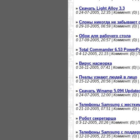
»
Скачать Light Alloy 3.3
0
24-07-2005, 12:35 | Коммент: (0) |
»
Слоны никогда не забывают 
0
29-10-2005, 06:59 | Коммент: (0) |
»
Обои для рабочего стола
0
17-09-2005, 20:57 | Коммент: (0) |
»
Total Commander 6.53 PowerPa
0
4-12-2005, 21:15 | Коммент: (0) | 
»
Вирус насморка
0
16-11-2005, 07:41 | Коммент: (0) |
»
Пчелы узнают людей в лицо
0
15-12-2005, 20:56 | Коммент: (0) |
»
Скачать Winamp 5.094 Update
0
24-07-2005, 12:00 | Коммент: (0) |
»
Телефоны Samsung с жестки
0
21-10-2005, 07:51 | Коммент: (0) |
»
Робот секретарша
0
3-12-2005, 20:26 | Коммент: (0) | 
»
Телефоны Samsung с поддер
0
12-10-2005, 22:35 | Коммент: (0) |