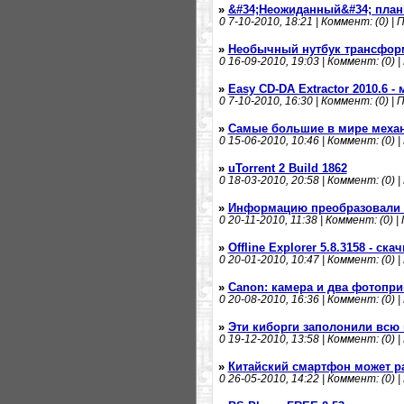
»
&#34;Неожиданный&#34; пла
0
7-10-2010, 18:21 | Коммент: (0) | 
»
Необычный нутбук трансформе
0
16-09-2010, 19:03 | Коммент: (0) |
»
Easy CD-DA Extractor 2010.6 
0
7-10-2010, 16:30 | Коммент: (0) | 
»
Самые большие в мире меха
0
15-06-2010, 10:46 | Коммент: (0) |
»
uTorrent 2 Build 1862
0
18-03-2010, 20:58 | Коммент: (0) |
»
Информацию преобразовали 
0
20-11-2010, 11:38 | Коммент: (0) |
»
Offline Explorer 5.8.3158 - ск
0
20-01-2010, 10:47 | Коммент: (0) |
»
Canon: камера и два фотопри
0
20-08-2010, 16:36 | Коммент: (0) |
»
Эти киборги заполонили всю п
0
19-12-2010, 13:58 | Коммент: (0) |
»
Китайский смартфон может ра
0
26-05-2010, 14:22 | Коммент: (0) |