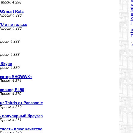
A
 Просм: 4 398
А
Б
GSmart Rola
Д
 Просм: 4 396
К
Н
PU и не только
 Просм: 4 386
Р
Т
Просм: 4 383
[
Просм: 4 383
 Skype
Просм: 4 380
оектор SHOWWX+
 Просм: 4 374
amsung PL90
 Просм: 4 370
r Thirds от Panasonic
 Просм: 4 362
 - популярный браузер
 Просм: 4 361
тность плюс качество