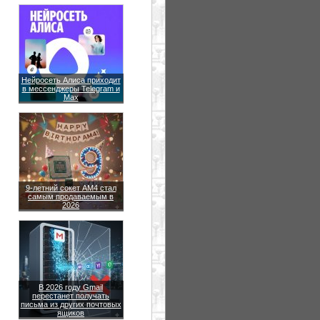
Нейросеть Алиса приходит
в мессенджеры Telegram и
Max
9-летний сокет AM4 стал
самым продаваемым в
2026
В 2026 году Gmail
перестанет получать
письма из других почтовых
ящиков