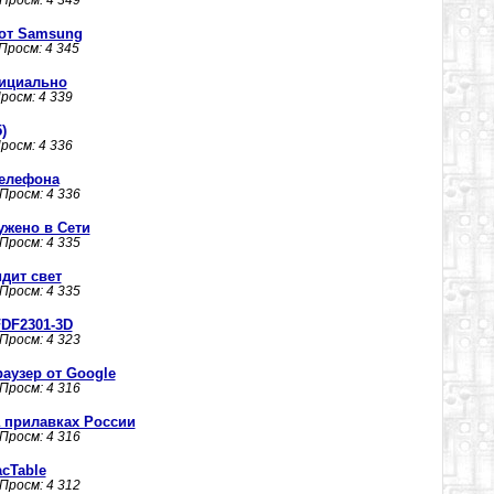
 Просм: 4 349
от Samsung
 Просм: 4 345
фициально
Просм: 4 339
)
Просм: 4 336
телефона
 Просм: 4 336
ужено в Сети
 Просм: 4 335
идит свет
 Просм: 4 335
FDF2301-3D
 Просм: 4 323
раузер от Google
 Просм: 4 316
а прилавках России
 Просм: 4 316
cTable
 Просм: 4 312