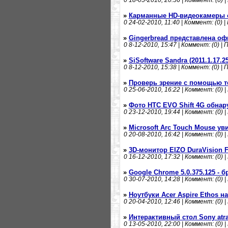
0
18-05-2010, 20:56 | Коммент: (0) |
»
Карманные HD-видеокамеры 
0
24-02-2010, 11:40 | Коммент: (0) |
»
Gingerbread представлена о
0
8-12-2010, 15:47 | Коммент: (0) | 
»
SiSoftware Sandra (2011.1.17.25
0
8-12-2010, 15:38 | Коммент: (0) | 
»
Проверь зрение с помощью 
0
25-06-2010, 16:22 | Коммент: (0) |
»
Фото HTC EVO Shift 4G обнар
0
23-12-2010, 19:44 | Коммент: (0) |
»
Microsoft Arc Touch Mouse ув
0
20-08-2010, 16:42 | Коммент: (0) |
»
3D-монитор EIZO DuraVision 
0
16-12-2010, 17:32 | Коммент: (0) |
»
Google Chrome 5.0.375.125 - б
0
30-07-2010, 14:28 | Коммент: (0) |
»
Ноутбуки Acer Aspire Ethos н
0
20-04-2010, 12:46 | Коммент: (0) |
»
Интерактивный стол Sony atra
0
13-05-2010, 22:00 | Коммент: (0) |