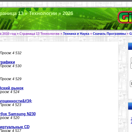
раница 13 » Технологии » 2026
а 2010 год » Страница 13 Технологии »
Техника и Наука
»
Скачать Программы
»
G
 Просм: 4 532
 графики
 Просм: 4 530
 Просм: 4 529
йский рынок
Просм: 4 524
гоценности&#34;
 Просм: 4 523
тбук Samsung N230
Просм: 4 520
 виртуальные CD
 Просм: 4 517