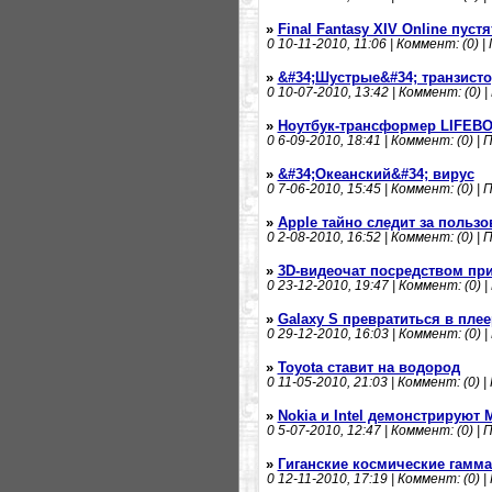
»
Final Fantasy XIV Online пуст
0
10-11-2010, 11:06 | Коммент: (0) |
»
&#34;Шустрые&#34; транзисто
0
10-07-2010, 13:42 | Коммент: (0) |
»
Ноутбук-трансформер LIFEBO
0
6-09-2010, 18:41 | Коммент: (0) | 
»
&#34;Океанский&#34; вирус
0
7-06-2010, 15:45 | Коммент: (0) | 
»
Apple тайно следит за польз
0
2-08-2010, 16:52 | Коммент: (0) | 
»
3D-видеочат посредством прис
0
23-12-2010, 19:47 | Коммент: (0) |
»
Galaxy S превратиться в плее
0
29-12-2010, 16:03 | Коммент: (0) |
»
Toyota ставит на водород
0
11-05-2010, 21:03 | Коммент: (0) |
»
Nokia и Intel демонстрируют
0
5-07-2010, 12:47 | Коммент: (0) | 
»
Гиганские космические гамм
0
12-11-2010, 17:19 | Коммент: (0) |