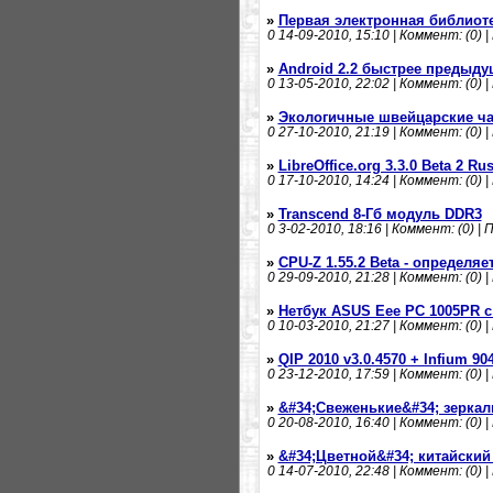
»
Первая электронная библиот
0
14-09-2010, 15:10 | Коммент: (0) |
»
Android 2.2 быстрее предыду
0
13-05-2010, 22:02 | Коммент: (0) |
»
Экологичные швейцарские ча
0
27-10-2010, 21:19 | Коммент: (0) |
»
LibreOffice.org 3.3.0 Beta 2 R
0
17-10-2010, 14:24 | Коммент: (0) |
»
Transcend 8-Гб модуль DDR3
0
3-02-2010, 18:16 | Коммент: (0) | 
»
CPU-Z 1.55.2 Beta - определя
0
29-09-2010, 21:28 | Коммент: (0) |
»
Нетбук ASUS Eee PC 1005PR с
0
10-03-2010, 21:27 | Коммент: (0) |
»
QIP 2010 v3.0.4570 + Infium 90
0
23-12-2010, 17:59 | Коммент: (0) |
»
&#34;Свеженькие&#34; зеркал
0
20-08-2010, 16:40 | Коммент: (0) |
»
&#34;Цветной&#34; китайский 
0
14-07-2010, 22:48 | Коммент: (0) |