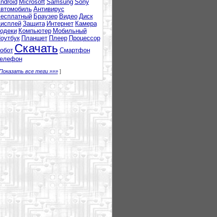
ndroid
Microsoft
Samsung
Sony
втомобиль
Антивирус
есплатный
Браузер
Видео
Диск
исплей
Защита
Интернет
Камера
одеки
Компьютер
Мобильный
оутбук
Планшет
Плеер
Процессор
Скачать
обот
Смартфон
елефон
Показать все теги »»»
]