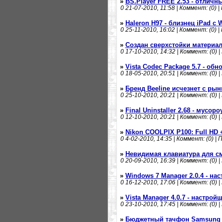
»
BS.Player FREE 2.53 - отлич
0
21-07-2010, 11:58 | Коммент: (0) |
»
Haleron H97 - близнец iPad с 
0
25-11-2010, 16:02 | Коммент: (0) |
»
Создан сверхстойки материал
0
17-10-2010, 14:32 | Коммент: (0) |
»
Vista Codec Package 5.7 - об
0
18-05-2010, 20:51 | Коммент: (0) |
»
Бренд Beeline исчезнет с ры
0
25-10-2010, 20:21 | Коммент: (0) |
»
Final Uninstaller 2.68 - мусо
0
12-10-2010, 20:21 | Коммент: (0) |
»
Nikon COOLPIX P100: Full HD 
0
4-02-2010, 14:35 | Коммент: (0) | 
»
Невидимая клавиатура для с
0
20-09-2010, 16:39 | Коммент: (0) |
»
Windows 7 Manager 2.0.4 - н
0
16-12-2010, 17:06 | Коммент: (0) |
»
Vista Manager 4.0.7 - настрой
0
23-10-2010, 17:45 | Коммент: (0) |
»
Бюджетный тачфон Samsung 