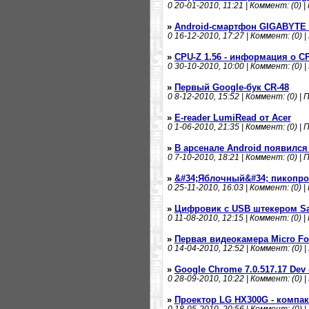
0
20-01-2010, 11:21 | Коммент: (0) |
»
Android-смартфон GIGABYTE 
0
16-12-2010, 17:27 | Коммент: (0) |
»
CPU-Z 1.56 - информация о C
0
30-10-2010, 10:00 | Коммент: (0) |
»
Первый Google-бук CR-48
0
8-12-2010, 15:52 | Коммент: (0) | 
»
E-reader LumiRead от Acer
0
1-06-2010, 21:35 | Коммент: (0) | 
»
В арсенале Android появился
0
7-10-2010, 18:21 | Коммент: (0) | 
»
&#34;Яблочный&#34; пикопр
0
25-11-2010, 16:03 | Коммент: (0) |
»
Цифровик с USB штекером S
0
11-08-2010, 12:15 | Коммент: (0) |
»
Первая видеокамера Micro Fou
0
14-04-2010, 12:52 | Коммент: (0) |
»
Google Chrome 7.0.517.17 Dev
0
28-09-2010, 10:22 | Коммент: (0) |
»
Проектор LG HX300G - компак