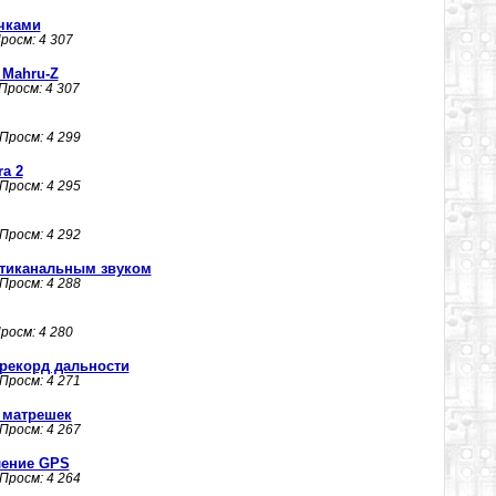
чками
Просм: 4 307
 Mahru-Z
 Просм: 4 307
 Просм: 4 299
a 2
 Просм: 4 295
 Просм: 4 292
естиканальным звуком
 Просм: 4 288
Просм: 4 280
рекорд дальности
 Просм: 4 271
р матрешек
 Просм: 4 267
ление GPS
 Просм: 4 264