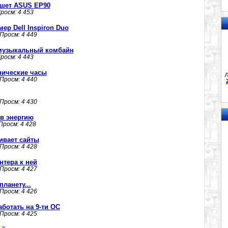
ншет ASUS EP90
Просм: 4 453
р Dell Inspiron Duo
 Просм: 4 449
- музыкальный комбайн
Просм: 4 443
нические часы
Л
 Просм: 4 440
 Просм: 4 430
в энергию
 Просм: 4 428
ачивает сайты
 Просм: 4 428
нтера к ней
 Просм: 4 427
ланету...
 Просм: 4 426
ботать на 9-ти ОС
 Просм: 4 425