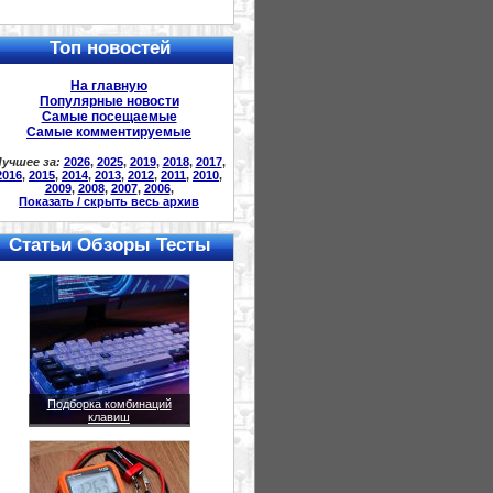
Топ новостей
На главную
Популярные новости
Самые посещаемые
Самые комментируемые
учшее за:
2026
,
2025
,
2019
,
2018
,
2017
,
2016
,
2015
,
2014
,
2013
,
2012
,
2011
,
2010
,
2009
,
2008
,
2007
,
2006
,
Показать / скрыть весь архив
Статьи Обзоры Тесты
Подборка комбинаций
клавиш