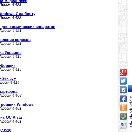
ный медиаплеер
 Просм: 4 423
Windows 7 на борту
 Просм: 4 422
 для космических аппаратов
 Просм: 4 421
новление кодеков
 Просм: 4 421
нка Украины
 Просм: 4 415
роуборщик
 Просм: 4 415
+ 26х зум
Просм: 4 414
мартфона
 Просм: 4 408
Т
К
астройщик Windows
А
С
 Просм: 4 401
Б
П
щик ОС Vista
М
 Просм: 4 401
D
С
C3510