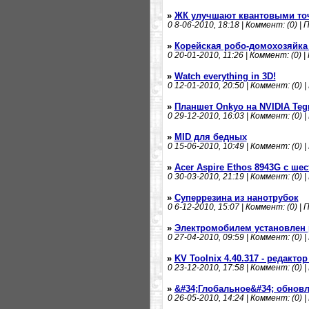
»
ЖК улучшают квантовыми то
0
8-06-2010, 18:18 | Коммент: (0) | 
»
Корейская робо-домохозяйка
0
20-01-2010, 11:26 | Коммент: (0) |
»
Watch everything in 3D!
0
12-01-2010, 20:50 | Коммент: (0) |
»
Планшет Onkyo на NVIDIA Tegr
0
29-12-2010, 16:03 | Коммент: (0) |
»
MID для бедных
0
15-06-2010, 10:49 | Коммент: (0) |
»
Acer Aspire Ethos 8943G с ш
0
30-03-2010, 21:19 | Коммент: (0) |
»
Суперрезина из нанотрубок
0
6-12-2010, 15:07 | Коммент: (0) | 
»
Электромобилем установлен 
0
27-04-2010, 09:59 | Коммент: (0) |
»
KV Toolnix 4.40.317 - редакто
0
23-12-2010, 17:58 | Коммент: (0) |
»
&#34;Глобальное&#34; обнов
0
26-05-2010, 14:24 | Коммент: (0) |