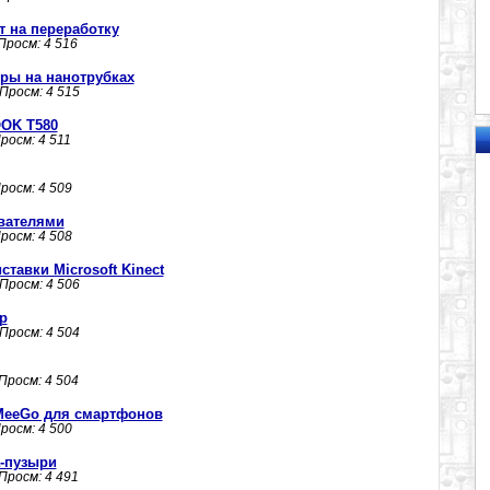
ят на переработку
 Просм: 4 516
ры на нанотрубках
 Просм: 4 515
OK T580
Просм: 4 511
Просм: 4 509
ователями
Просм: 4 508
тавки Microsoft Kinect
 Просм: 4 506
р
 Просм: 4 504
 Просм: 4 504
 MeeGo для смартфонов
Просм: 4 500
а-пузыри
 Просм: 4 491