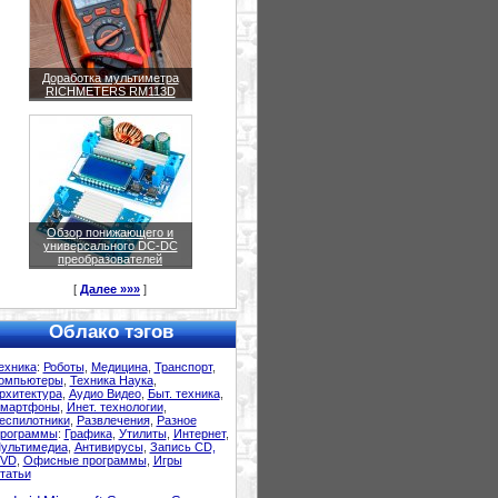
Доработка мультиметра
RICHMETERS RM113D
Обзор понижающего и
универсального DC-DC
преобразователей
[
Далее »»»
]
Облако тэгов
ехника
:
Роботы
,
Медицина
,
Транспорт
,
омпьютеры
,
Техника Наука
,
рхитектура
,
Аудио Видео
,
Быт. техника
,
мартфоны
,
Инет. технологии
,
еспилотники
,
Развлечения
,
Разное
рограммы
:
Графика
,
Утилиты
,
Интернет
,
ультимедиа
,
Антивирусы
,
Запись CD,
VD
,
Офисные программы
,
Игры
татьи