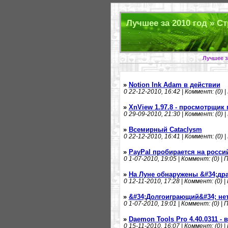
Лучшее за 2010 год » Ст
Лучшее з
»
Notion Ink Adam в действии
0
22-12-2010, 16:42 | Коммент: (0) |
»
XnView 1.97.8 - просмотрщик
0
29-09-2010, 21:30 | Коммент: (0) |
»
Всемирный Cataclysm
0
22-12-2010, 16:41 | Коммент: (0) |
»
PayPal пробирается на росси
0
1-07-2010, 19:05 | Коммент: (0) | 
»
На Луне обнаружены &#34;дра
0
12-11-2010, 17:28 | Коммент: (0) |
»
&#34;Долгоиграющий&#34; не
0
1-07-2010, 19:01 | Коммент: (0) | 
»
Daemon Tools Pro 4.40.0311 -
0
15-11-2010, 16:07 | Коммент: (0) |