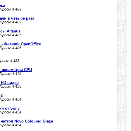
ека
 Просм: 4 489
щей в четыре раза
 Просм: 4 489
сы Altanus
 Просм: 4 485
us - бывший OpenOffice
 Просм: 4 485
Просм: 4 483
ет параметры CPU
 Просм: 4 479
 HD-видео
 Просм: 4 456
42
 Просм: 4 454
ки от Sony
 Просм: 4 454
неттоп Novo Coloured Glaze
 Просм: 4 454