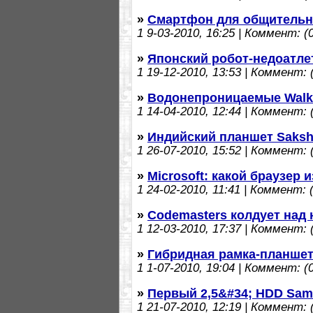
»
Смартфон для общительн
1
9-03-2010, 16:25 | Коммент: (0
»
Японский робот-недоатле
1
19-12-2010, 13:53 | Коммент: (
»
Водонепроницаемые Wal
1
14-04-2010, 12:44 | Коммент: (
»
Индийский планшет Saksha
1
26-07-2010, 15:52 | Коммент: (
»
Microsoft: какой браузер 
1
24-02-2010, 11:41 | Коммент: (
»
Codemasters колдует над
1
12-03-2010, 17:37 | Коммент: (
»
Гибридная рамка-планше
1
1-07-2010, 19:04 | Коммент: (0
»
Первый 2,5&#34; HDD Sam
1
21-07-2010, 12:19 | Коммент: (