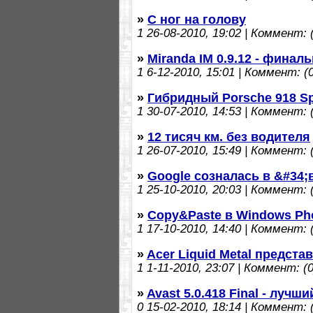
»
С ног на голову
1
26-08-2010, 19:02 | Коммент: (
»
Miranda IM 0.9.12 - финал
1
6-12-2010, 15:01 | Коммент: (0
»
Гибридный Porsche 918 Sp
1
30-07-2010, 14:53 | Коммент: (
»
12 тисяч км. без водителя
1
26-07-2010, 15:49 | Коммент: (
»
Google созналась в &#34;
1
25-10-2010, 20:03 | Коммент: (
»
Copy&Paste в Windows Ph
1
17-10-2010, 14:40 | Коммент: (
»
Acer Liquid Metal предст
1
1-11-2010, 23:07 | Коммент: (0
»
Avast 5.0.418 Final - луч
0
15-02-2010, 18:14 | Коммент: (