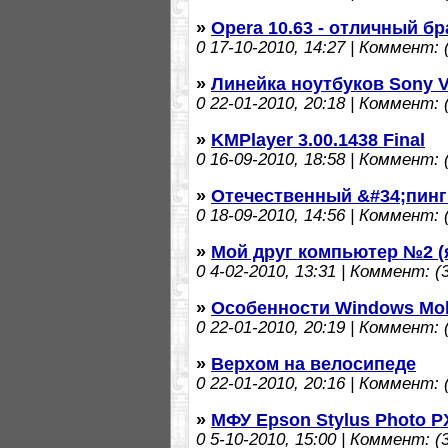
»
Opera 10.63 - отличный бр
0
17-10-2010, 14:27 | Коммент: (
»
Линейка ноутбуков Sony Va
0
22-01-2010, 20:18 | Коммент: (
»
KMPlayer 3.00.1438 Final
0
16-09-2010, 18:58 | Коммент: (
»
Отечественный &#34;пинг
0
18-09-2010, 14:56 | Коммент: (
»
Мой друг компьютер №2 (я
0
4-02-2010, 13:31 | Коммент: (3
»
Особенности Windows Mob
0
22-01-2010, 20:19 | Коммент: (
»
Верхом на велосипеде
0
22-01-2010, 20:16 | Коммент: (
»
МФУ Epson Stylus Photo 
0
5-10-2010, 15:00 | Коммент: (3