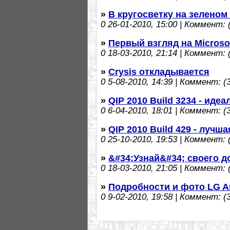
»
В кругосветку на зелено
0
26-01-2010, 15:00 | Коммент: (
»
Первый взгляд на Microsoft
0
18-03-2010, 21:14 | Коммент: (
»
Crysis откладывается
0
5-08-2010, 14:39 | Коммент: (3
»
QIP 2010 Build 3234 - иде
0
6-04-2010, 18:01 | Коммент: (3
»
QIP 2010 Build 429 - лучш
0
25-10-2010, 19:53 | Коммент: (
»
&#34;Узнай&#34; своего д
0
18-03-2010, 21:05 | Коммент: (
»
Подробности и фото LG A
0
9-02-2010, 19:58 | Коммент: (3