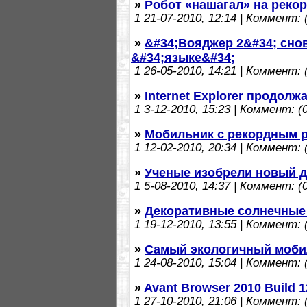
»
Робот «нашагал» на реко
1
21-07-2010, 12:14 | Коммент: (
»
&#34;Вояджер 2&#34; сно
&#34;языке&#34;
1
26-05-2010, 14:21 | Коммент: (
»
Internet Explorer продолж
1
3-12-2010, 15:23 | Коммент: (0
»
Мобильник с рекордным 
1
12-02-2010, 20:34 | Коммент: (
»
Ученые изобрели новый д
1
5-08-2010, 14:37 | Коммент: (0
»
Декоративные солнечные
1
19-12-2010, 13:55 | Коммент: (
»
Самый экологичный моби
1
24-08-2010, 15:04 | Коммент: (
»
Avant Browser 2010 Build 
1
27-10-2010, 21:06 | Коммент: (