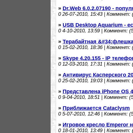
»
Dr.Web 6.0.2.07190 - поп
0
26-07-2010, 15:43 | Коммент: (
»
USB Desktop Aquarium - е
0
4-10-2010, 13:59 | Коммент: (5
»
Терабайтная &#34;флешка
0
15-02-2010, 18:36 | Коммент: (
»
Skype 4.20.155 - IP телеф
0
12-03-2010, 17:31 | Коммент: (
»
Антивирус Касперского 20
0
25-02-2010, 19:03 | Коммент: (
»
Представлена iPhone OS 
0
9-04-2010, 18:51 | Коммент: (5
»
Приближается Cataclysm
0
5-07-2010, 12:46 | Коммент: (5
»
Игровое кресло Emperor 
0
18-01-2010, 13:49 | Коммент: (