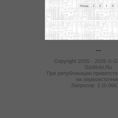
Назад
1
2
3
4
---
Copyright 2005 - 2026 © G
GizMobi.Ru
При републикации приветств
на первоисточни
Запросов: 2 (0.066