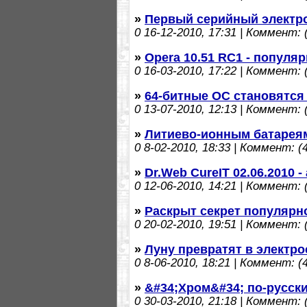
»
Первый серийный электр
0
16-12-2010, 17:31 | Коммент: (
»
Opera 10.51 RC1 - популя
0
16-03-2010, 17:22 | Коммент: (
»
64-битные ОС становятся
0
13-07-2010, 12:13 | Коммент: (
»
Литиево-ионным батареям
0
8-02-2010, 18:33 | Коммент: (4
»
Dr.Web CureIT 02.06.2010 
0
12-06-2010, 14:21 | Коммент: (
»
Раскрыт секрет популяр
0
20-02-2010, 19:51 | Коммент: (
»
Луну превратят в электр
0
8-06-2010, 18:21 | Коммент: (4
»
&#34;Хром&#34; по-русск
0
30-03-2010, 21:18 | Коммент: (