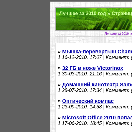
Лучшее за 2010 год » Страниц
Лучшее за 2010 
»
Мышка-перевертыш Chame
1
16-12-2010, 17:07 | Коммент: (
»
32 ГБ в ноже Victorinox
1
30-03-2010, 21:16 | Коммент: (
»
Домашний кинотеатр Sams
1
28-07-2010, 17:34 | Коммент: (
»
Оптический компас
1
23-09-2010, 14:58 | Коммент: (
»
Microsoft Office 2010 поп
1
17-06-2010, 18:45 | Коммент: (