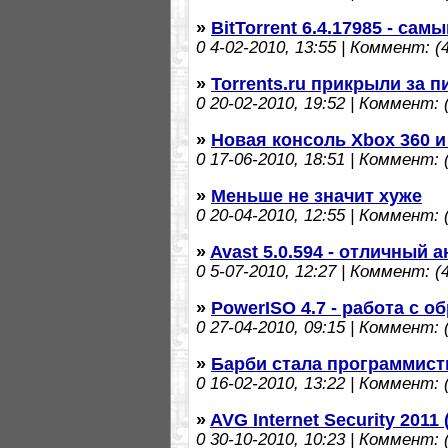
»
BitTorrent 6.4.17985 - сам
0
4-02-2010, 13:55 | Коммент: (4
»
Torrents.ru прикрыли за 
0
20-02-2010, 19:52 | Коммент: (
»
Новая консоль Xbox 360 и 
0
17-06-2010, 18:51 | Коммент: (
»
Меньше не значит хуже
0
20-04-2010, 12:55 | Коммент: (
»
Avast 5.0.594 - отличный 
0
5-07-2010, 12:27 | Коммент: (4
»
PowerISO 4.7 - работа с о
0
27-04-2010, 09:15 | Коммент: (
»
Барби стала программист
0
16-02-2010, 13:22 | Коммент: (
»
AVG Internet Security 2011 
0
30-10-2010, 10:23 | Коммент: (