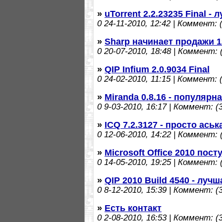
»
uTorrent 2.2.23235 Final - 
0
24-11-2010, 12:42 | Коммент: (
»
Sharp начинает продажи 1
0
20-07-2010, 18:48 | Коммент: (
»
QIP Infium 2.0.9034 Final
0
24-02-2010, 11:15 | Коммент: (
»
Miranda 0.8.16 - популярн
0
9-03-2010, 16:17 | Коммент: (3
»
ICQ 7.2.3127 - просто аськ
0
12-06-2010, 14:22 | Коммент: (
»
Microsoft Office 2010 пос
0
14-05-2010, 19:25 | Коммент: (
»
QIP 2010 Build 4540 - луч
0
8-12-2010, 15:39 | Коммент: (3
»
Есть контакт
0
2-08-2010, 16:53 | Коммент: (3