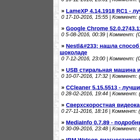
»
LameXP 4.14.1918 RC1 - 
0
17-10-2016, 15:55 | Коммент: (
»
Google Chrome 52.0.2743.
0
5-08-2016, 00:39 | Коммент: (0
»
Nestl&#233; нашла способ
шоколаде
0
7-12-2016, 23:00 | Коммент: (0
»
USB стиральная машина 
0
10-07-2016, 17:32 | Коммент: (
»
CCleaner 5.15.5513 - луч
0
28-02-2016, 19:44 | Коммент: (
»
Сверхскоростная видеокам
0
27-11-2016, 18:16 | Коммент: (
»
MediaInfo 0.7.89 - подро
0
30-09-2016, 23:48 | Коммент: (
»
IBM Watson диагностируе