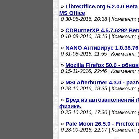
»
LibreOffice.org 5.2.0.0 Be
MS Office
0
30-05-2016, 20:38 | Коммент: (
»
CDBurnerXP 4.5.7.6292 Bet
0
10-08-2016, 18:16 | Коммент: (
»
NANO Антивирус 1.0.38.76
0
31-08-2016, 11:55 | Коммент: (
»
Mozilla Firefox 50.0 - об
0
15-11-2016, 22:46 | Коммент: (
»
MSI Afterburner 4.3.0 - ра
0
28-10-2016, 19:35 | Коммент: (
»
Бред из автозаполнений 
физике.
0
25-10-2016, 17:30 | Коммент: (
»
Pale Moon 26.5.0 - Firefox
0
28-09-2016, 22:07 | Коммент: (