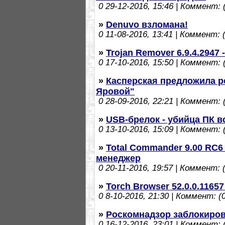
0
29-12-2016, 15:46 | Коммент: (
»
Denuvo взломана!
0
11-08-2016, 13:41 | Коммент: (
»
Trojan Remover 6.9.4.2947
0
17-10-2016, 15:50 | Коммент: (
»
Касперская предложила р
Яровой"
0
28-09-2016, 22:21 | Коммент: (
»
USB-брелок - убийца ПК вс
0
13-10-2016, 15:09 | Коммент: (
»
Total Commander 9.00 RC6
менеджер
0
20-11-2016, 19:57 | Коммент: (
»
Torch Browser 52.0.0.1165
0
8-10-2016, 21:30 | Коммент: (0
»
Роскомнадзор заблокиров
0
16-12-2016, 23:01 | Коммент: (