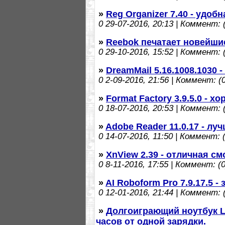
»
Reg Organizer 7.40 - удоб
0
29-07-2016, 20:13 | Коммент: (
»
Reebok печатает новейши
0
29-10-2016, 15:52 | Коммент: (
»
DreamMail 5.16.1008.1030
0
2-09-2016, 21:56 | Коммент: (0
»
Format Factory 3.9.5.0 -
0
18-07-2016, 20:53 | Коммент: (
»
Adobe Reader 11.0.17 - л
0
14-07-2016, 11:50 | Коммент: (
»
XnView 2.39 - отличная с
0
8-11-2016, 17:55 | Коммент: (0
»
AI Roboform Pro 7.9.17.5 
0
12-01-2016, 21:44 | Коммент: (
»
Долгоиграющий ноутбук L
часов от одной зарядки.