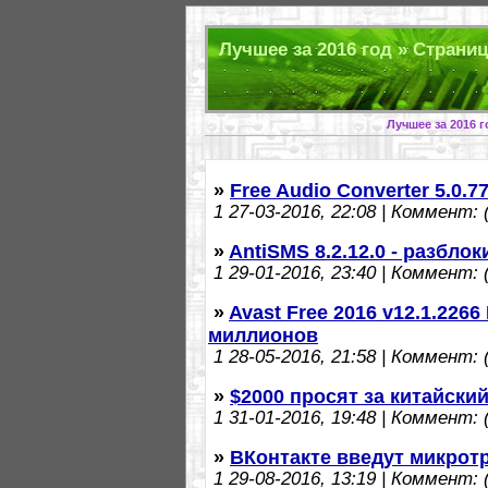
Лучшее за 2016 год » Страниц
Лучшее за 2016 
»
Free Audio Converter 5.0.
1
27-03-2016, 22:08 | Коммент: (
»
AntiSMS 8.2.12.0 - разбл
1
29-01-2016, 23:40 | Коммент: (
»
Avast Free 2016 v12.1.2266
миллионов
1
28-05-2016, 21:58 | Коммент: (
»
$2000 просят за китайски
1
31-01-2016, 19:48 | Коммент: (
»
ВКонтакте введут микрот
1
29-08-2016, 13:19 | Коммент: (