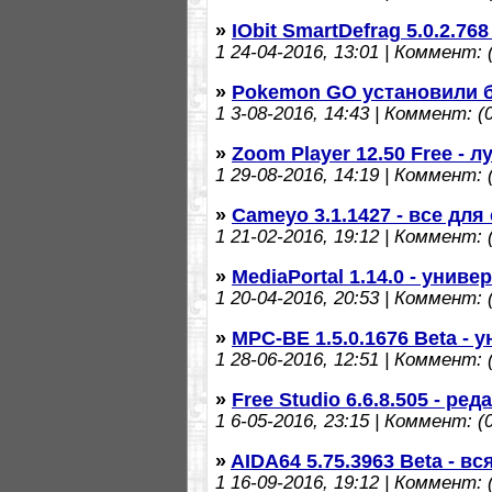
»
IObit SmartDefrag 5.0.2.7
1
24-04-2016, 13:01 | Коммент: (
»
Pokemon GO установили б
1
3-08-2016, 14:43 | Коммент: (0
»
Zoom Player 12.50 Free -
1
29-08-2016, 14:19 | Коммент: (
»
Cameyo 3.1.1427 - все дл
1
21-02-2016, 19:12 | Коммент: (
»
MediaPortal 1.14.0 - уни
1
20-04-2016, 20:53 | Коммент: (
»
MPC-BE 1.5.0.1676 Beta -
1
28-06-2016, 12:51 | Коммент: (
»
Free Studio 6.6.8.505 - р
1
6-05-2016, 23:15 | Коммент: (0
»
AIDA64 5.75.3963 Beta - в
1
16-09-2016, 19:12 | Коммент: (