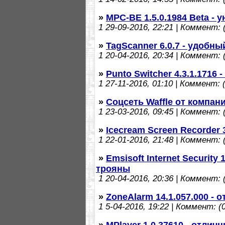
»
MPC-BE 1.5.0.1984 Beta -
1
29-09-2016, 22:21 | Коммент: (
»
TagScanner 6.0.7 - удобны
1
20-04-2016, 20:34 | Коммент: (
»
Punto Switcher 4.3.1.1716
1
27-11-2016, 01:10 | Коммент: (
»
Соцсеть Waffle от компа
1
23-03-2016, 09:45 | Коммент: (
»
Icecream Screen Recorder 
1
22-01-2016, 21:48 | Коммент: (
»
Emsisoft Internet Security
трояны
1
20-04-2016, 20:36 | Коммент: (
»
ZoneAlarm 14.1.057.000 -
1
5-04-2016, 19:22 | Коммент: (0
»
MPlayer 1.0.37610 - отли