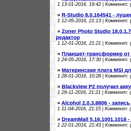
1
13-01-2016, 19:42 | Коммент: (
»
R-Studio 8.0.164541 - лу
1
12-05-2016, 21:13 | Коммент: (
»
Zoner Photo Studio 18.0.1
редактор
1
12-01-2016, 21:21 | Коммент: (
»
Планшет-трансформер от 
1
24-05-2016, 17:30 | Коммент: (
»
Материнская плата MSI д
1
28-01-2016, 10:28 | Коммент: (
»
Blackview P2 получил акк
1
29-11-2016, 21:21 | Коммент: (
»
Alcohol 2.0.3.8806 - запис
1
11-04-2016, 21:15 | Коммент: (
»
DreamMail 5.16.1001.1018
1
22-01-2016, 21:43 | Коммент: (