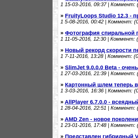
1
15-03-2016, 09:37 | Коммент: (
»
FruityLoops Studio 12.3 
1
5-08-2016, 00:42 | Коммент: (0
»
Фотография спиральной г
1
11-05-2016, 12:30 | Коммент: (
»
Новый рекорд скорости п
1
7-11-2016, 13:28 | Коммент: (0
»
SlimJet 9.0.0.0 Beta - оче
1
27-03-2016, 21:39 | Коммент: (
»
Картонный шлем теперь в
1
3-03-2016, 16:36 | Коммент: (0
»
AllPlayer 6.7.0.0 - всеядн
1
28-04-2016, 22:51 | Коммент: (
»
AMD Zen - новое поколен
1
23-01-2016, 17:48 | Коммент: (
»
Представлен гибридный Vo