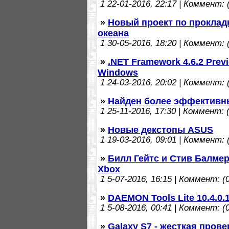
1
22-01-2016, 22:17 | Коммент: (
»
Новый проект по прокладк
океана
1
30-05-2016, 18:20 | Коммент: (
»
.NET Framework 4.6.2 Pre
Windows
1
24-03-2016, 20:02 | Коммент: (
»
Найден более эффективны
1
25-11-2016, 17:30 | Коммент: (
»
Новые декстопы ASUS
1
19-03-2016, 09:01 | Коммент: (
»
Билл Гейтс и Стив Балме
Xbox
1
5-07-2016, 16:15 | Коммент: (0
»
DAEMON Tools Lite 10.4.0
1
5-08-2016, 00:41 | Коммент: (0
»
Galaxy S7 - жесткая пров