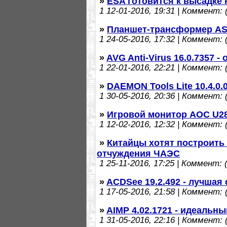
»
ESA готовится к высадке 
1
12-01-2016, 19:31 | Коммент: (
»
Планшет-трансформер ASU
1
24-05-2016, 17:32 | Коммент: (
»
AVG Anti-Virus 16.0.7357 
1
22-01-2016, 22:21 | Коммент: (
»
DAEMON Tools Lite 10.4.0
1
30-05-2016, 20:36 | Коммент: (
»
Игровой монитор AOC U2
1
12-02-2016, 12:32 | Коммент: (
»
Китайцы хотят построить
отчуждения ЧАЭС
1
25-11-2016, 17:25 | Коммент: (
»
ACDSee 19.2.492 - лучша
1
17-05-2016, 21:58 | Коммент: (
»
AIMP 4.02.1721 - идеаль
1
31-05-2016, 22:16 | Коммент: (