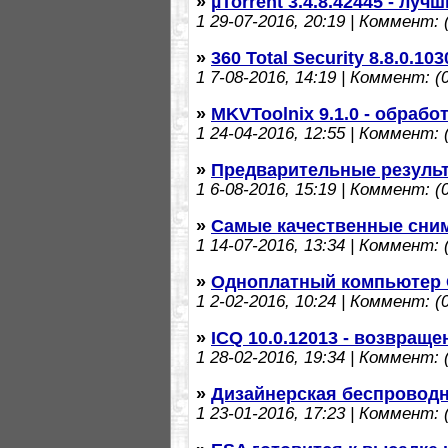
»
µTorrent 3.4.8.42445 - луч
1
29-07-2016, 20:19 | Коммент: (
»
360 Total Security 8.8.0.1
1
7-08-2016, 14:19 | Коммент: (0
»
MKVToolnix 9.1.0 - обраб
1
24-04-2016, 12:55 | Коммент: (
»
Предварительные результ
1
6-08-2016, 15:19 | Коммент: (0
»
Самые качественные сни
1
14-07-2016, 13:34 | Коммент: (
»
Одноплатный компьютер 
1
2-02-2016, 10:24 | Коммент: (0
»
ICQ 10.0.12013 - возвращ
1
28-02-2016, 19:34 | Коммент: (
»
Дизайнерская беспроводн
1
23-01-2016, 17:23 | Коммент: (