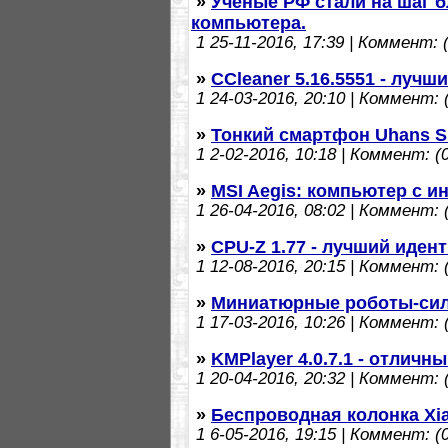
»
Учёные РФ стали на шаг 
компьютера.
1
25-11-2016, 17:39 | Коммент: (
»
CCleaner 5.16.5551 - луч
1
24-03-2016, 20:10 | Коммент: (
»
Тонкий смартфон Uhans S
1
2-02-2016, 10:18 | Коммент: (0
»
MSI Aegis: компьютер с 
1
26-04-2016, 08:02 | Коммент: (
»
CPU-Z 1.77 - лучший иде
1
12-08-2016, 20:15 | Коммент: (
»
Миниатюрные роботы-си
1
17-03-2016, 10:26 | Коммент: (
»
KMPlayer 4.0.7.1 - отлич
1
20-04-2016, 20:32 | Коммент: (
»
Беспроводная колонка Xi
1
6-05-2016, 19:15 | Коммент: (0