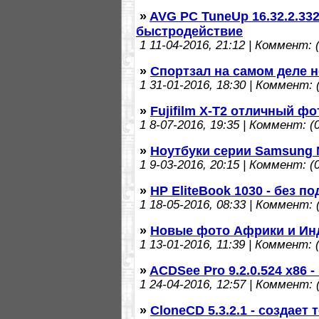
»
AVG PC TuneUp 16.32.2.332
быстродействие
1
11-04-2016, 21:12 | Коммент: (
»
Спортзал на самом деле н
1
31-01-2016, 18:30 | Коммент: (
»
Fujifilm X-T2 отличный ф
1
8-07-2016, 19:35 | Коммент: (0
»
Ноутбуки серии Samsung 
1
9-03-2016, 20:15 | Коммент: (0
»
HP EliteBook 1030 - без п
1
18-05-2016, 08:33 | Коммент: (
»
Новые фото Африки и Ин
1
13-01-2016, 11:39 | Коммент: (
»
ACDSee Pro 9.2.0.524 x86
1
24-04-2016, 12:57 | Коммент: (
»
CloneCD 5.3.2.1 - создает