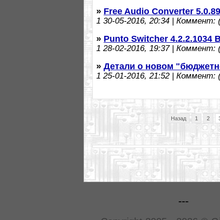
»
Free Audio Converter 5.0.
1
30-05-2016, 20:34 | Коммент: (
»
Punto Switcher 4.2.2.1034
1
28-02-2016, 19:37 | Коммент: (
»
Детали о новом "бюджетн
1
25-01-2016, 21:52 | Коммент: (
Назад
1
2
---