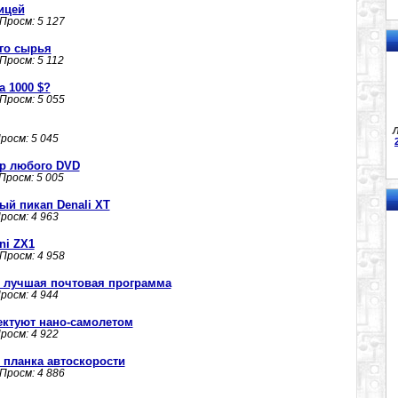
ицей
 Просм: 5 127
го сырья
 Просм: 5 112
 1000 $?
 Просм: 5 055
Л
Просм: 5 045
тр любого DVD
 Просм: 5 005
ый пикап Denali XT
Просм: 4 963
ni ZX1
 Просм: 4 958
2 - лучшая почтовая программа
Просм: 4 944
ектуют нано-самолетом
Просм: 4 922
я планка автоскорости
 Просм: 4 886