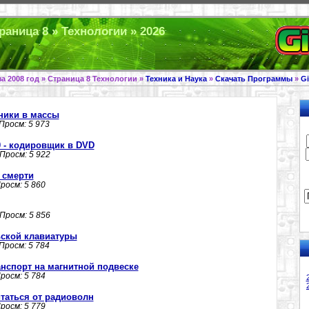
раница 8 » Технологии » 2026
а 2008 год » Страница 8 Технологии »
Техника и Наука
»
Скачать Программы
»
G
ики в массы
 Просм: 5 973
70 - кодировщик в DVD
 Просм: 5 922
 смерти
Просм: 5 860
 Просм: 5 856
ской клавиатуры
 Просм: 5 784
анспорт на магнитной подвеске
Просм: 5 784
таться от радиоволн
Просм: 5 779