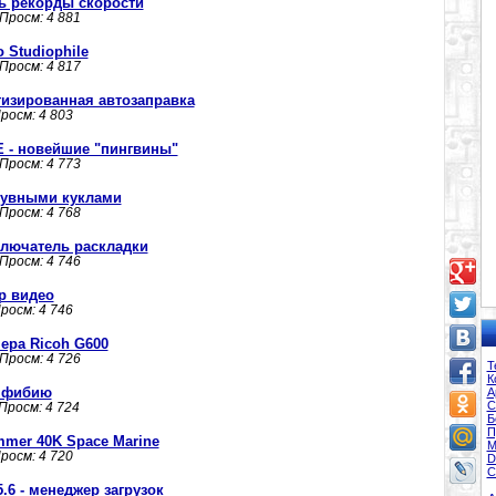
ь рекорды скорости
 Просм: 4 881
Studiophile
 Просм: 4 817
тизированная автозаправка
Просм: 4 803
E - новейшие "пингвины"
 Просм: 4 773
дувными куклами
 Просм: 4 768
еключатель раскладки
 Просм: 4 746
ор видео
Просм: 4 746
ера Ricoh G600
 Просм: 4 726
Т
К
амфибию
А
С
 Просм: 4 724
Б
П
mer 40K Space Marine
М
Просм: 4 720
D
С
5.6 - менеджер загрузок