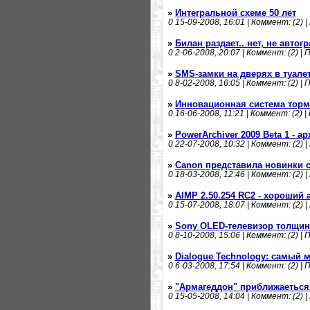
»
Интегральной схеме 50 лет
0
15-09-2008, 16:01 | Коммент: (2) |
»
Билан раздает.. нет, не авто
0
2-06-2008, 20:07 | Коммент: (2) | 
»
SMS-замки на дверях в туале
0
8-02-2008, 16:05 | Коммент: (2) | 
»
Инновационная система тор
0
16-06-2008, 11:21 | Коммент: (2) |
»
PowerArchiver 2009 Beta 1 - а
0
22-07-2008, 10:32 | Коммент: (2) |
»
Canon представила новинки 
0
18-03-2008, 12:46 | Коммент: (2) |
»
AIMP 2.50.254 RC2 - хороший 
0
15-07-2008, 18:07 | Коммент: (2) |
»
Sony OLED-телевизор толщин
0
8-10-2008, 15:06 | Коммент: (2) | 
»
Dialogue Technology: самый м
0
6-03-2008, 17:54 | Коммент: (2) | 
»
"Армагеддон" приближаеться:
0
15-05-2008, 14:04 | Коммент: (2) |