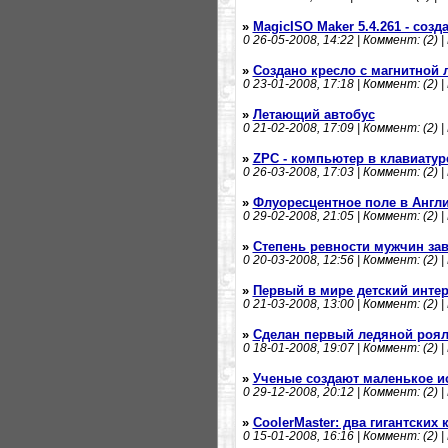
»
MagicISO Maker 5.4.261 - соз
0
26-05-2008, 14:22 | Коммент: (2) |
»
Создано кресло с магнитной 
0
23-01-2008, 17:18 | Коммент: (2) |
»
Летающий автобус
0
21-02-2008, 17:09 | Коммент: (2) |
»
ZPC - компьютер в клавиатур
0
26-03-2008, 17:03 | Коммент: (2) |
»
Флуоресцентное поле в Англ
0
29-02-2008, 21:05 | Коммент: (2) |
»
Степень ревности мужчин зав
0
20-03-2008, 12:56 | Коммент: (2) |
»
Первый в мире детский интер
0
21-03-2008, 13:00 | Коммент: (2) |
»
Сделан первый ледяной роя
0
18-01-2008, 19:07 | Коммент: (2) |
»
Ученые создают маленькое и
0
29-12-2008, 20:12 | Коммент: (2) |
»
CoolerMaster: два гигантских
0
15-01-2008, 16:16 | Коммент: (2) |