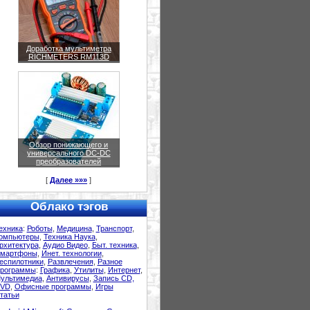
Доработка мультиметра
RICHMETERS RM113D
Обзор понижающего и
универсального DC-DC
преобразователей
[
Далее »»»
]
Облако тэгов
ехника
:
Роботы
,
Медицина
,
Транспорт
,
омпьютеры
,
Техника Наука
,
рхитектура
,
Аудио Видео
,
Быт. техника
,
мартфоны
,
Инет. технологии
,
еспилотники
,
Развлечения
,
Разное
рограммы
:
Графика
,
Утилиты
,
Интернет
,
ультимедиа
,
Антивирусы
,
Запись CD,
VD
,
Офисные программы
,
Игры
татьи