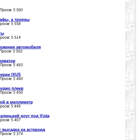
 Просм: 5 560
графы, а трояны
Просм: 5 558
ты
Просм: 5 514
можения автомобиля
 Просм: 5 502
рхиватор
 Просм: 5 493
серии IXUS
 Просм: 5 460
аудио плеер
 Просм: 5 450
ой в миллиметр
Просм: 5 449
аленький ноут под Vista
Просм: 5 407
 высадка на астероид
 Просм: 5 374