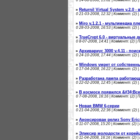
0
14-08-2008, 15:02 | Коммент: (2) |
»
Returnil Virtual System v.2.0
0
21-03-2008, 12:32 | Коммент: (2) |
»
Miro v.1.2.1 - мультимедиа пл
0
28-03-2008, 16:53 | Коммент: (2) |
»
TrueCrypt 6.0 - виртуальные
0
8-07-2008, 14:41 | Коммент: (2) | 
»
Архивариус 3000 v.4.11 - пои
0
24-10-2008, 17:44 | Коммент: (2) |
»
Windows умрет от собственн
0
17-04-2008, 16:22 | Коммент: (2) |
»
Разработана лампа работающ
0
22-02-2008, 12:45 | Коммент: (2) |
»
В космосе появился &#34;Все
0
7-08-2008, 16:16 | Коммент: (2) | 
»
Новая BMW 6-серии
0
21-04-2008, 22:36 | Коммент: (2) |
»
Анонсирован релиз Sony Eric
0
11-07-2008, 15:20 | Коммент: (2) |
»
Эликсир молодости от корей
0
11-04-2008, 16:16 | Коммент: (2) |