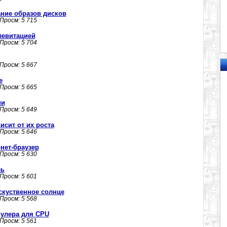
дание образов дисков
 Просм: 5 715
левитацией
 Просм: 5 704
 Просм: 5 667
е
 Просм: 5 665
ии
 Просм: 5 649
исит от их роста
 Просм: 5 646
нет-браузер
 Просм: 5 630
ль
 Просм: 5 601
скуственное солнце
 Просм: 5 568
 кулера для CPU
 Просм: 5 561