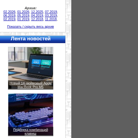
Архив:
02.2026
,
01.2026
,
12.2025
,
07.2019
,
06.2019
,
05.2019
,
04.2019
,
03.2019
,
02.2019
,
01.2019
,
12.2018
,
11.2018
,
Показать / скрыть весь архив
Лента новостей
Новый 14-дюймовый Apple
MacBook Pro M5
Подборка комбинаций
клавиш