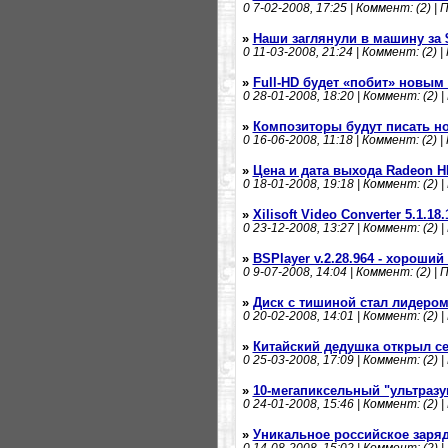
0
7-02-2008, 17:25 | Коммент: (2) | 
»
Наши заглянули в машину за 
0
11-03-2008, 21:24 | Коммент: (2) |
»
Full-HD будет «побит» новы
0
28-01-2008, 18:20 | Коммент: (2) |
»
Композиторы будут писать н
0
16-06-2008, 11:18 | Коммент: (2) |
»
Цена и дата выхода Radeon H
0
18-01-2008, 19:18 | Коммент: (2) |
»
Xilisoft Video Converter 5.1.18
0
23-12-2008, 13:27 | Коммент: (2) |
»
BSPlayer v.2.28.964 - хороши
0
9-07-2008, 14:04 | Коммент: (2) | 
»
Диск с тишиной стал лидеро
0
20-02-2008, 14:01 | Коммент: (2) |
»
Китайский дедушка открыл с
0
25-03-2008, 17:09 | Коммент: (2) |
»
10-мегапиксельный "ультразу
0
24-01-2008, 15:46 | Коммент: (2) |
»
Уникальное российское заряд