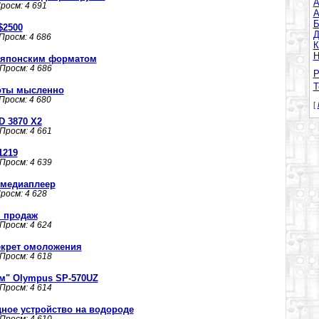
A
Просм: 4 691
А
Б
$2500
Д
 Просм: 4 686
К
Н
м японским форматом
 Просм: 4 686
Р
Т
оты мысленно
 Просм: 4 680
[
D 3870 X2
 Просм: 4 661
.1219
 Просм: 4 639
й медиаплеер
Просм: 4 628
м продаж
 Просм: 4 624
екрет омоложения
 Просм: 4 618
м" Olympus SP-570UZ
 Просм: 4 614
ное устройство на водороде