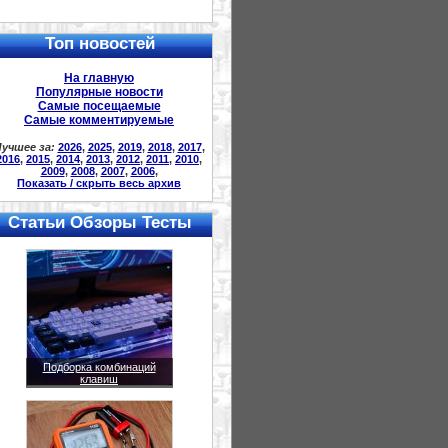
Топ новостей
На главную
Популярные новости
Самые посещаемые
Самые комментируемые
учшее за:
2026
,
2025
,
2019
,
2018
,
2017
,
2016
,
2015
,
2014
,
2013
,
2012
,
2011
,
2010
,
2009
,
2008
,
2007
,
2006
,
Показать / скрыть весь архив
Статьи Обзоры Тесты
Подборка комбинаций
клавиш