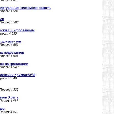
 Просм: 4 610
 - виртуальная системная память
 Просм: 4 591
еер
 Просм: 4 583
 диски с шифрованием
Просм: 4 555
ск документов
 Просм: 4 551
ых недостатков
 Просм: 4 544
ая на гравитации
 Просм: 4 543
ленский призрак&#34;
Просм: 4 540
 Просм: 4 522
sson Xperia
 Просм: 4 487
цев
 Просм: 4 470