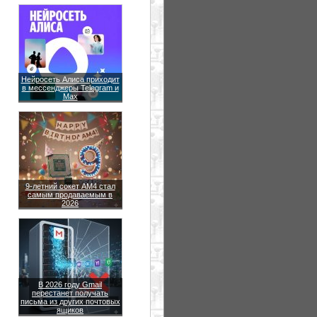
Нейросеть Алиса приходит
в мессенджеры Telegram и
Max
9-летний сокет AM4 стал
самым продаваемым в
2026
В 2026 году Gmail
перестанет получать
письма из других почтовых
ящиков