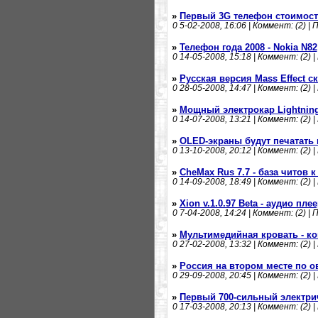
»
Первый 3G телефон стоимост
0
5-02-2008, 16:06 | Коммент: (2) | 
»
Телефон года 2008 - Nokia N82
0
14-05-2008, 15:18 | Коммент: (2) |
»
Русская версия Mass Effect с
0
28-05-2008, 14:47 | Коммент: (2) |
»
Мощный электрокар Lightnin
0
14-07-2008, 13:21 | Коммент: (2) |
»
OLED-экраны будут печатать 
0
13-10-2008, 20:12 | Коммент: (2) |
»
CheMax Rus 7.7 - база читов к
0
14-09-2008, 18:49 | Коммент: (2) |
»
Xion v.1.0.97 Beta - аудио пле
0
7-04-2008, 14:24 | Коммент: (2) | 
»
Мультимедийная кровать - ко
0
27-02-2008, 13:32 | Коммент: (2) |
»
Россия на втором месте по о
0
29-09-2008, 20:45 | Коммент: (2) |
»
Первый 700-сильный электри
0
17-03-2008, 20:13 | Коммент: (2) |