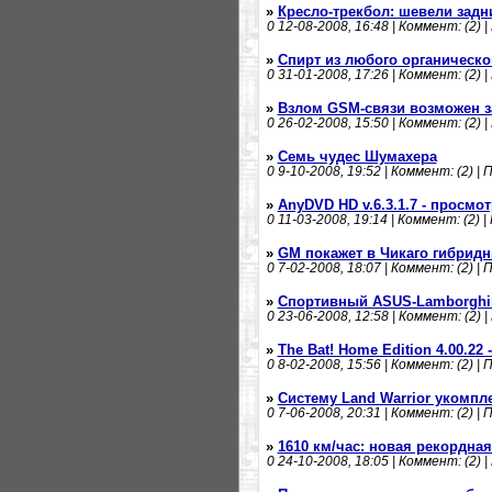
»
Кресло-трекбол: шевели задн
0
12-08-2008, 16:48 | Коммент: (2) |
»
Спирт из любого органическо
0
31-01-2008, 17:26 | Коммент: (2) |
»
Взлом GSM-связи возможен за
0
26-02-2008, 15:50 | Коммент: (2) |
»
Семь чудес Шумахера
0
9-10-2008, 19:52 | Коммент: (2) | 
»
AnyDVD HD v.6.3.1.7 - просмо
0
11-03-2008, 19:14 | Коммент: (2) |
»
GM покажет в Чикаго гибридн
0
7-02-2008, 18:07 | Коммент: (2) | 
»
Спортивный ASUS-Lamborghi
0
23-06-2008, 12:58 | Коммент: (2) |
»
The Bat! Home Edition 4.00.2
0
8-02-2008, 15:56 | Коммент: (2) | 
»
Систему Land Warrior укомпл
0
7-06-2008, 20:31 | Коммент: (2) | 
»
1610 км/час: новая рекордна
0
24-10-2008, 18:05 | Коммент: (2) |