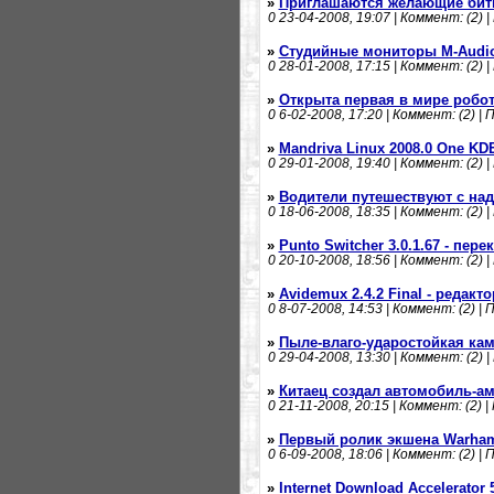
»
Приглашаются желающие бит
0
23-04-2008, 19:07 | Коммент: (2) |
»
Студийные мониторы M-Audio 
0
28-01-2008, 17:15 | Коммент: (2) |
»
Открыта первая в мире робо
0
6-02-2008, 17:20 | Коммент: (2) | 
»
Mandriva Linux 2008.0 One KD
0
29-01-2008, 19:40 | Коммент: (2) |
»
Водители путешествуют с на
0
18-06-2008, 18:35 | Коммент: (2) |
»
Punto Switcher 3.0.1.67 - пер
0
20-10-2008, 18:56 | Коммент: (2) |
»
Avidemux 2.4.2 Final - редакт
0
8-07-2008, 14:53 | Коммент: (2) | 
»
Пыле-влаго-ударостойкая кам
0
29-04-2008, 13:30 | Коммент: (2) |
»
Китаец создал автомобиль-
0
21-11-2008, 20:15 | Коммент: (2) |
»
Первый ролик экшена Warham
0
6-09-2008, 18:06 | Коммент: (2) | 
»
Internet Download Accelerator 