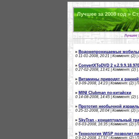
Лучшее за 2008 год » Ст
Лучшее з
»
Водонепроницаемые мобильн
0
11-01-2008, 20:21 | Коммент: (2) |
»
ConvertXToDVD 2 v.2.9.9.18.9
0
27-02-2008, 13:41 | Коммент: (2) |
»
Витамины приводят к ранней
0
3-09-2008, 14:23 | Коммент: (2) | 
»
MINI Clubman по-китайски
0
14-08-2008, 14:45 | Коммент: (2) |
»
Прототип необычной израиль
0
25-11-2008, 20:04 | Коммент: (2) |
»
SkyTran - концептуальный тр
0
6-03-2008, 16:35 | Коммент: (2) | 
»
Технология WISP позволит пи
0
9-12-2008, 17:57 | Коммент: (2) | 