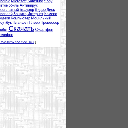
ndroid
Microsoft
Samsung
Sony
втомобиль
Антивирус
есплатный
Браузер
Видео
Диск
исплей
Защита
Интернет
Камера
одеки
Компьютер
Мобильный
оутбук
Планшет
Плеер
Процессор
Скачать
обот
Смартфон
елефон
Показать все теги »»»
]