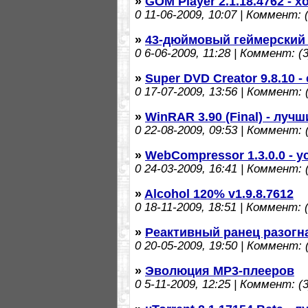
»
GOM Player 2.1.18.4762 -
0
11-06-2009, 10:07 | Коммент: (
»
43-дюймовый геймерский
0
6-06-2009, 11:28 | Коммент: (3
»
Super DVD Creator 9.8.10 
0
17-07-2009, 13:56 | Коммент: (
»
WinRAR 3.90 (Final) - луч
0
22-08-2009, 09:53 | Коммент: (
»
WebCompressor 1.3.0.0 - 
0
24-03-2009, 16:41 | Коммент: (
»
Alcohol 120% v1.9.8.7612
0
18-11-2009, 18:51 | Коммент: (
»
Реактивный ранец разогна
0
20-05-2009, 19:50 | Коммент: (
»
Эволюция MP3-плееров
0
5-11-2009, 12:25 | Коммент: (3