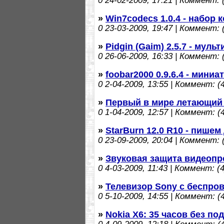
0
24-02-2009, 17:21 | Коммент: (
»
Win7codecs 1.0.4 - набор 
0
23-03-2009, 19:47 | Коммент: (
»
Pidgin (Gaim) 2.5.7 - мул
0
26-06-2009, 16:33 | Коммент: (
»
foobar2000 0.9.6.4 - мини
0
2-04-2009, 13:55 | Коммент: (4
»
Первый в мире летающий
0
1-04-2009, 12:57 | Коммент: (4
»
StarBurn 12.0 R10 - пишем
0
23-09-2009, 20:04 | Коммент: (
»
Звуковая защита видеопр
0
4-03-2009, 11:43 | Коммент: (4
»
Телевизор Sony с беспро
0
5-10-2009, 14:55 | Коммент: (4
»
Nokia X6: 35 часов без по