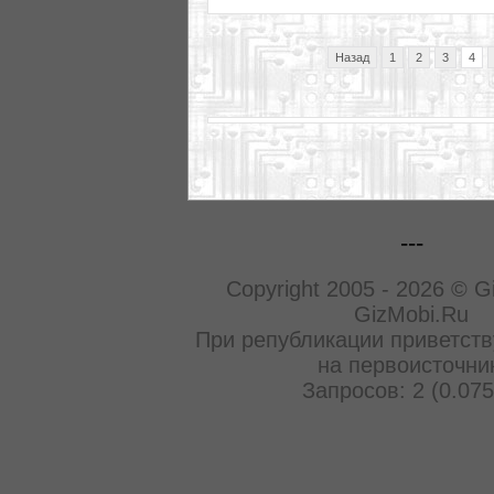
Назад
1
2
3
4
---
Copyright 2005 - 2026 © G
GizMobi.Ru
При републикации приветств
на первоисточни
Запросов: 2 (0.075