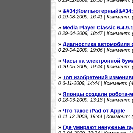
0
29-12-2009, 16:36 | Коммент: (
»
&#34;Компьютерный&#34;
0
19-08-2009, 16:41 | Коммент: (
»
Media Player Classic 6.4.9
0
29-04-2009, 18:47 | Коммент: (
»
Диагностика автомобиля
0
29-04-2009, 19:06 | Коммент: (
»
Часы на электронной бума
0
20-05-2009, 19:44 | Коммент: (
»
Топ изобретений изменив
0
6-11-2009, 14:44 | Коммент: (4
»
Японцы создали робота-
0
18-03-2009, 13:18 | Коммент: (
»
Что такое iPad от Apple
0
11-12-2009, 19:44 | Коммент: (
»
Где умирают ненужные г