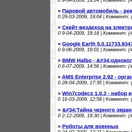
0
9-04-2009, 19:24 | Коммент: (4
»
Паровой автомобиль - рек
0
29-03-2009, 19:04 | Коммент: (
»
Скейт-вездеход на электр
0
9-04-2009, 19:18 | Коммент: (4
»
Google Earth 5.0.11733.934
0
9-06-2009, 19:01 | Коммент: (4
»
BMW Halbo - &#34;одноко
0
6-07-2009, 14:56 | Коммент: (4
»
AMS Enterprise 2.92 - ор
0
28-04-2009, 17:35 | Коммент: (
»
Win7codecs 1.0.3 - набор 
0
16-03-2009, 12:58 | Коммент: (
»
&#34;Тайна черного экран
0
2-12-2009, 19:30 | Коммент: (4
»
Роботы для военных