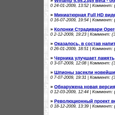
»
Winamp 5.55.2345 Beta - 
0
24-01-2009, 13:52 | Коммент: (
»
Миниатюрная Full HD вид
0
16-07-2009, 19:54 | Коммент: (
»
Колонки Страдивари Oper
0
2-12-2009, 19:23 | Коммент: (3
»
Оказалось, в состав напи
0
26-01-2009, 18:51 | Коммент: (
»
Черника улучшает память
0
3-07-2009, 12:08 | Коммент: (3
»
Шпионы засекли новейший 
0
7-07-2009, 19:31 | Коммент: (3
»
Обнаружена новая версия
0
12-03-2009, 12:44 | Коммент: (
»
Революционный проект в
0
18-12-2009, 13:39 | Коммент: (