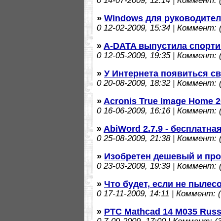
0
14-07-2009, 12:14 | Коммент: (
»
Windows для руководителя
0
12-02-2009, 15:34 | Коммент: (
»
A-DATA выпустила спорт
0
12-05-2009, 19:35 | Коммент: (
»
У Интернета появиться св
0
20-08-2009, 18:32 | Коммент: (
»
Acronis True Image Home 2
0
16-06-2009, 16:16 | Коммент: (
»
AbiWord 2.7.9 - бесплатн
0
25-08-2009, 21:38 | Коммент: (
»
Изобретен дешевый и про
0
23-03-2009, 19:39 | Коммент: (
»
Что будет, если не пылес
0
17-11-2009, 14:11 | Коммент: (
»
PTC Mathcad 14 M035 Russ