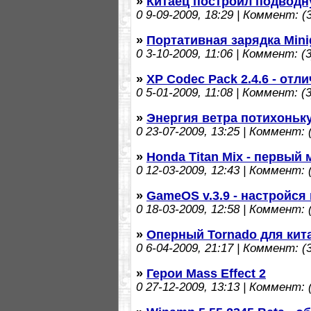
»
Китаец построил подводн
0
9-09-2009, 18:29 | Коммент: (3
»
Портативная зарядка Minig
0
3-10-2009, 11:06 | Коммент: (3
»
XP Codec Pack 2.4.6 - от
0
5-01-2009, 11:08 | Коммент: (3
»
Энергия ветра потихоньк
0
23-07-2009, 13:25 | Коммент: (
»
Honda Titan Mix - первый
0
12-03-2009, 12:43 | Коммент: (
»
GameOS v.3.9 - настройся
0
18-03-2009, 12:58 | Коммент: (
»
Оперный Tornado для кит
0
6-04-2009, 21:17 | Коммент: (3
»
Герои Mass Effect 2
0
27-12-2009, 13:13 | Коммент: (