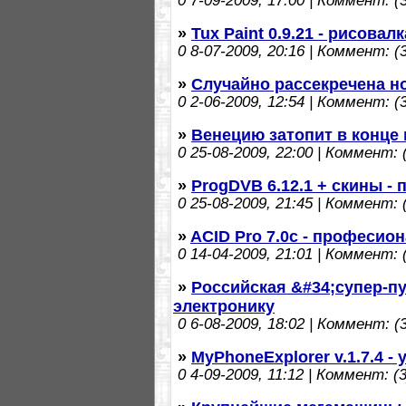
0
7-09-2009, 17:00 | Коммент: (3
»
Tux Paint 0.9.21 - рисовал
0
8-07-2009, 20:16 | Коммент: (3
»
Случайно рассекречена н
0
2-06-2009, 12:54 | Коммент: (3
»
Венецию затопит в конце 
0
25-08-2009, 22:00 | Коммент: (
»
ProgDVB 6.12.1 + скины -
0
25-08-2009, 21:45 | Коммент: (
»
ACID Pro 7.0c - професио
0
14-04-2009, 21:01 | Коммент: (
»
Российская &#34;супер-п
электронику
0
6-08-2009, 18:02 | Коммент: (3
»
MyPhoneExplorer v.1.7.4 
0
4-09-2009, 11:12 | Коммент: (3