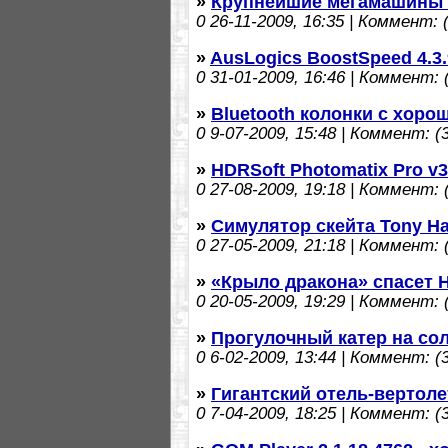
»
Крупнейшие мегамашины 
0
26-11-2009, 16:35 | Коммент: (
»
AusLogics BoostSpeed 4.3
0
31-01-2009, 16:46 | Коммент: (
»
Bluetooth колонки с хоро
0
9-07-2009, 15:48 | Коммент: (3
»
HDRSoft Photomatix Pro v
0
27-08-2009, 19:18 | Коммент: (
»
Симулятор скейта Tony Ha
0
27-05-2009, 21:18 | Коммент: (
»
«Крыло дракона» спасет 
0
20-05-2009, 19:29 | Коммент: (
»
Прогулочный катер на со
0
6-02-2009, 13:44 | Коммент: (3
»
Гигантский отель-вертоле
0
7-04-2009, 18:25 | Коммент: (3