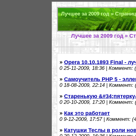
Лучшее за 2009 год » Страниц
Лучшее за 2009 год » С
»
Opera 10.10.1893 Final - л
0
25-11-2009, 18:36 | Коммент: (
»
Самоучитель PHP 5 - элле
0
18-08-2009, 22:14 | Коммент: (
»
Старенькую &#34;пятерку
0
20-10-2009, 17:20 | Коммент: (
»
Как это работает
0
9-12-2009, 17:57 | Коммент: (4
»
Катушки Теслы в роли но