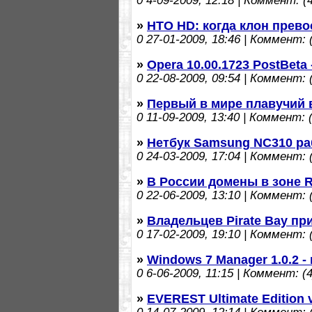
0
4-09-2009, 12:18 | Коммент: (4
»
HTO HD: когда клон прево
0
27-01-2009, 18:46 | Коммент: (
»
Opera 10.00.1723 PostBeta
0
22-08-2009, 09:54 | Коммент: (
»
Первый в мире плавучий в
0
11-09-2009, 13:40 | Коммент: (
»
Нетбук Samsung NC310 ра
0
24-03-2009, 17:04 | Коммент: (
»
В России домены в зоне R
0
22-06-2009, 13:10 | Коммент: (
»
Владельцев Pirate Bay пр
0
17-02-2009, 19:10 | Коммент: (
»
Windows 7 Manager 1.0.2 
0
6-06-2009, 11:15 | Коммент: (4
»
EVEREST Ultimate Edition v