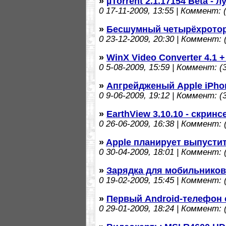
»
µTorrent 2.1.17154 Beta - 
0
17-11-2009, 13:55 | Коммент: (
»
Бесшумный четырёхротор
0
23-12-2009, 20:30 | Коммент: (
»
WinX Video Converter 4.1 
0
5-08-2009, 15:59 | Коммент: (3
»
Апгрейдженый Apple iPho
0
9-06-2009, 19:12 | Коммент: (3
»
EarthView 3.10.10 - скрин
0
26-06-2009, 16:38 | Коммент: (
»
Apple планирует выпусти
0
30-04-2009, 18:01 | Коммент: (
»
Зарядка для мобильников
0
19-02-2009, 15:45 | Коммент: (
»
Первый Android-телефон 
0
29-01-2009, 18:24 | Коммент: (