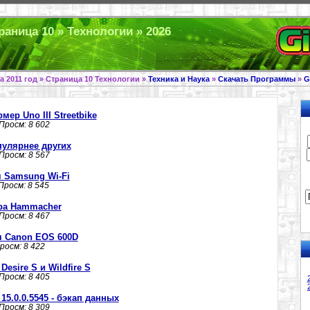
раница 10 » Технологии » 2026
а 2011 год » Страница 10 Технологии »
Техника и Наука
»
Скачать Программы
»
G
ер Uno III Streetbike
 Просм: 8 602
пулярнее других
 Просм: 8 567
 Samsung Wi-Fi
 Просм: 8 545
ура Hammacher
 Просм: 8 467
 Canon EOS 600D
Просм: 8 422
Desire S и Wildfire S
 Просм: 8 405
15.0.0.5545 - бэкап данных
 Просм: 8 309