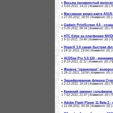
»
Весьма продвинутый велосип
1
5-05-2011, 14:22 | Коммент: (0) | 
»
Массивная видео-карта ASUS
1
27-05-2011, 18:55 | Коммент: (0) |
»
Gadwin PrintScreen 4.6 - соз
1
5-05-2011, 08:34 | Коммент: (0) | 
»
HTC Edge на платформе NVIDI
1
9-11-2011, 19:46 | Коммент: (0) | 
»
HyperX 3.0 самая быстрая фл
1
18-11-2011, 19:04 | Коммент: (0) |
»
ACDSee Pro 5.0.110 - менедж
1
8-10-2011, 11:11 | Коммент: (0) | 
»
Жидкое "хранилище" водоро
1
29-11-2011, 18:56 | Коммент: (0) |
»
Зашифрованная флешка Crypt
1
2-12-2011, 18:18 | Коммент: (0) | 
»
Кремний заменят сульфидом
1
7-02-2011, 21:47 | Коммент: (0) | 
»
Adobe Flash Player 11 Beta 2 
1
12-08-2011, 00:39 | Коммент: (0) |