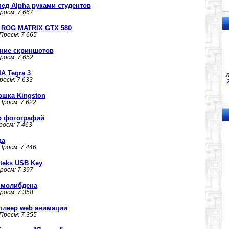
ед Alpha руками студентов
Просм: 7 667
 ROG MATRIX GTX 580
 Просм: 7 665
дание скриншотов
Просм: 7 652
A Tegra 3
Л
Просм: 7 633
эшка Kingston
 Просм: 7 622
ер фотографий
Просм: 7 463
да
 Просм: 7 446
eks USB Key
Просм: 7 397
 молибдена
Просм: 7 358
- плеер web анимации
 Просм: 7 355