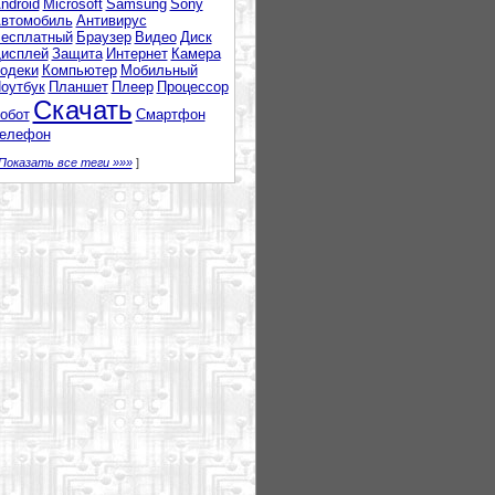
ndroid
Microsoft
Samsung
Sony
втомобиль
Антивирус
есплатный
Браузер
Видео
Диск
исплей
Защита
Интернет
Камера
одеки
Компьютер
Мобильный
оутбук
Планшет
Плеер
Процессор
Скачать
обот
Смартфон
елефон
Показать все теги »»»
]