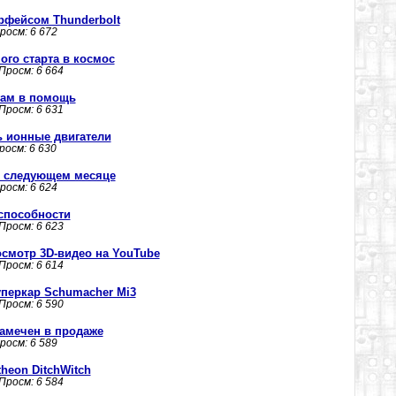
рфейсом Thunderbolt
Просм: 6 672
го старта в космос
 Просм: 6 664
гам в помощь
 Просм: 6 631
ь ионные двигатели
Просм: 6 630
 в следующем месяце
Просм: 6 624
способности
 Просм: 6 623
осмотр 3D-видео на YouTube
 Просм: 6 614
перкар Schumacher Mi3
 Просм: 6 590
замечен в продаже
Просм: 6 589
heon DitchWitch
 Просм: 6 584