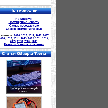
Топ новостей
На главную
Популярные новости
Самые посещаемые
Самые комментируемые
учшее за:
2026
,
2025
,
2019
,
2018
,
2017
,
2016
,
2015
,
2014
,
2013
,
2012
,
2011
,
2010
,
2009
,
2008
,
2007
,
2006
,
Показать / скрыть весь архив
Статьи Обзоры Тесты
Подборка комбинаций
клавиш