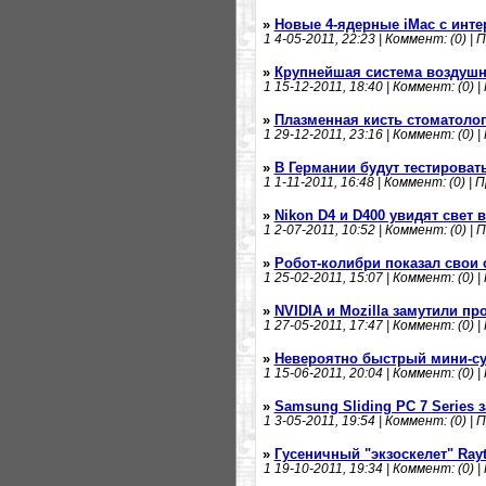
»
Новые 4-ядерные iMac с инте
1
4-05-2011, 22:23 | Коммент: (0) | 
»
Крупнейшая система воздушно
1
15-12-2011, 18:40 | Коммент: (0) |
»
Плазменная кисть стоматоло
1
29-12-2011, 23:16 | Коммент: (0) |
»
В Германии будут тестироват
1
1-11-2011, 16:48 | Коммент: (0) | 
»
Nikon D4 и D400 увидят свет
1
2-07-2011, 10:52 | Коммент: (0) | 
»
Робот-колибри показал свои 
1
25-02-2011, 15:07 | Коммент: (0) |
»
NVIDIA и Mozilla замутили пр
1
27-05-2011, 17:47 | Коммент: (0) |
»
Невероятно быстрый мини-су
1
15-06-2011, 20:04 | Коммент: (0) |
»
Samsung Sliding PC 7 Series 
1
3-05-2011, 19:54 | Коммент: (0) | 
»
Гусеничный "экзоскелет" Rayt
1
19-10-2011, 19:34 | Коммент: (0) |