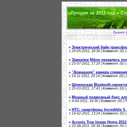
Лучшее за 2011 год » Ст
Лучшее з
»
Электрический байк-трансформ
1
24-05-2011, 18:30 | Коммент: (0) |
»
Зеркалки Nikon оказались по
1
25-07-2011, 17:20 | Коммент: (0) |
»
"Домашняя" камера слежения
1
14-11-2011, 20:14 | Коммент: (0) |
»
Шпионская Bluetooth-гарнит
1
25-03-2011, 17:41 | Коммент: (0) |
»
Мощный подводный бокс для
1
4-04-2011, 18:36 | Коммент: (0) | 
»
HTC: смартфоны Incredible S, 
1
19-02-2011, 13:24 | Коммент: (0) |
»
Acronis True Image Home 2012 
1
25-08-2011, 00:39 | Коммент: (0) |