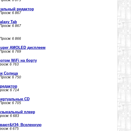
 Просм: 6 875
ерсальный редактор
 Просм: 6 867
laxy Tab
 Просм: 6 867
 Просм: 6 866
 Super AMOLED дисплеем
 Просм: 6 769
отом WiFi на борту
Просм: 6 763
ли Солнца
 Просм: 6 750
 редактор
Просм: 6 714
 виртуальные CD
 Просм: 6 705
музыкальный плеер
Просм: 6 683
ивают&#34; Вселенную
Просм: 6 675