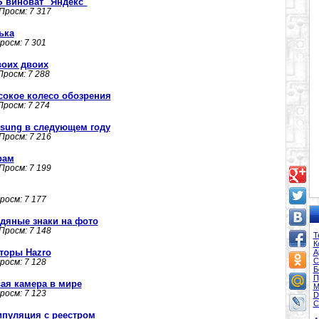
 виноват "Яндекс"
 Просм: 7 317
ька
Просм: 7 301
воих двоих
 Просм: 7 288
сокое колесо обозрения
 Просм: 7 274
sung в следующем году
 Просм: 7 216
рам
 Просм: 7 199
Просм: 7 177
водяные знаки на фото
 Просм: 7 148
Т
К
торы Hazro
А
С
Просм: 7 128
Б
П
ая камера в мире
М
Просм: 7 123
D
С
нипуляция с реестром