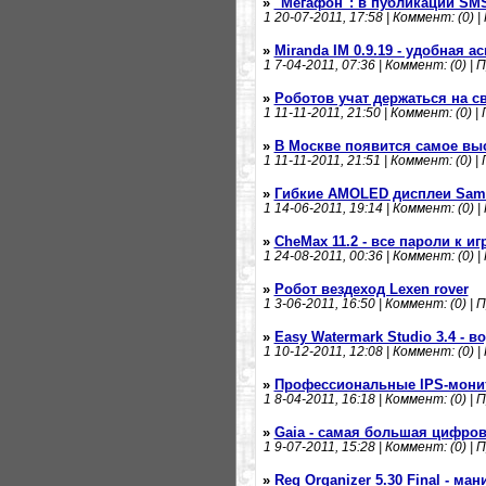
»
"Мегафон": в публикации SMS
1
20-07-2011, 17:58 | Коммент: (0) |
»
Miranda IM 0.9.19 - удобная ас
1
7-04-2011, 07:36 | Коммент: (0) | 
»
Роботов учат держаться на с
1
11-11-2011, 21:50 | Коммент: (0) |
»
В Москве появится самое вы
1
11-11-2011, 21:51 | Коммент: (0) |
»
Гибкие AMOLED дисплеи Sam
1
14-06-2011, 19:14 | Коммент: (0) |
»
CheMax 11.2 - все пароли к иг
1
24-08-2011, 00:36 | Коммент: (0) |
»
Робот вездеход Lexen rover
1
3-06-2011, 16:50 | Коммент: (0) | 
»
Easy Watermark Studio 3.4 - 
1
10-12-2011, 12:08 | Коммент: (0) |
»
Профессиональные IPS-мони
1
8-04-2011, 16:18 | Коммент: (0) | 
»
Gaia - самая большая цифров
1
9-07-2011, 15:28 | Коммент: (0) | 
»
Reg Organizer 5.30 Final - ма