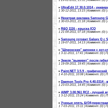
1
29-01-2011, 15:51 | Коммент: (0) |
»
UltraEdit 17.30.0.1014 - унив
1
30-12-2011, 13:15 | Коммент: (0) |
»
Нехитрая реклама Samsung Ga
1
30-03-2011, 21:18 | Коммент: (0) |
»
R&Q 1116 - крыска ICQ
1
21-04-2011, 07:18 | Коммент: (0) |
»
Samsung готовит Galaxy Q c
1
19-07-2011, 14:13 | Коммент: (0) |
»
"Шпионские" запонки с хот-сп
1
3-11-2011, 17:41 | Коммент: (0) | 
»
Земля "выживет" после гибе
1
19-09-2011, 19:45 | Коммент: (0) |
»
Paint.NET 3.5.9 - графический
1
4-10-2011, 10:08 | Коммент: (0) | 
»
Daemon Tools Pro 4.40.0314 -
1
23-03-2011, 14:45 | Коммент: (0) |
»
AIMP 3.00.961 RC2 - лучший 
1
3-12-2011, 15:24 | Коммент: (0) | 
»
Ученые опять &#34;перестра
1
7-03-2011, 15:11 | Коммент: (0) | 