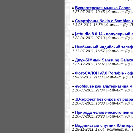
»
Бухгалтерская мышка Canon
1
27-07-2011, 19:45 | Коммент: (0) |
»
Смартфоны Nokia с Symbian 
1
3-06-2011, 16:58 | Коммент: (0) | 
»
jetAudio 8.0.14 - популярный
1
22-04-2011, 07:10 | Коммент: (0) |
»
Необычный индийский телефо
1
13-07-2011, 16:57 | Коммент: (0) |
»
Двух-SIMный Samsung Galaxy 
1
27-12-2011, 15:07 | Коммент: (0) |
»
ФотоСАЛОН v7.0 Portable - 
1
9-02-2011, 21:03 | Коммент: (0) | 
»
evoMouse как альтернатива 
1
16-03-2011, 21:04 | Коммент: (0) |
»
3D-эффект без очков от разр
1
10-05-2011, 16:03 | Коммент: (0) |
»
Природа человеческого пенис
1
10-03-2011, 20:23 | Коммент: (0) |
»
Водянистый спутник Юпитер
1
18-11-2011, 19:04 | Коммент: (0) |