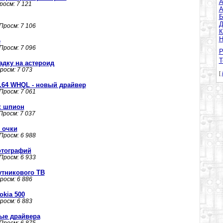
A
Просм: 7 121
А
Б
Д
 Просм: 7 106
К
Н
е
 Просм: 7 096
Р
Т
дку на астероид
Просм: 7 073
[
 2.64 WHQL - новый драйвер
 Просм: 7 061
к шпион
 Просм: 7 037
 очки
 Просм: 6 988
отографий
 Просм: 6 933
утникового ТВ
Просм: 6 886
kia 500
Просм: 6 883
овые драйвера