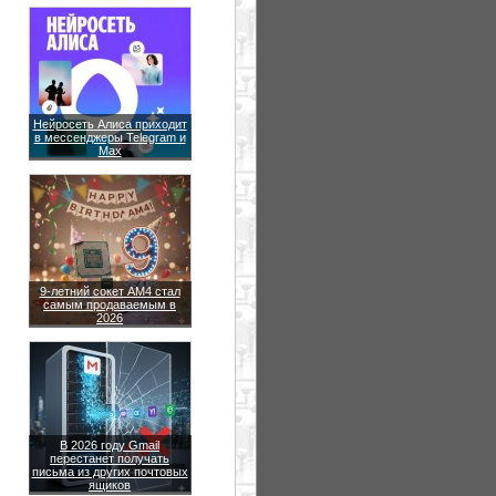
Нейросеть Алиса приходит
в мессенджеры Telegram и
Max
9-летний сокет AM4 стал
самым продаваемым в
2026
В 2026 году Gmail
перестанет получать
письма из других почтовых
ящиков