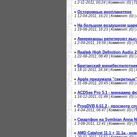
1
2-11-2011, 00:24 | Коммент: (0) | 
»
Осторожные инопланетяне
1
12-04-2011, 16:21 | Коммент: (0) |
»
На большом воздушном шар
1
19-08-2011, 16:23 | Коммент: (0) |
»
Американцы репетируют выса
1
2-09-2011, 19:59 | Коммент: (0) | 
»
Realtek High Definition Audio
1
22-08-2011, 08:40 | Коммент: (0) |
»
Британский минибеспилотни
1
18-11-2011, 18:34 | Коммент: (0) |
»
Apple придумала "секретные"
1
31-08-2011, 20:45 | Коммент: (0) |
»
ACDSee Pro 5.1 - менеджер ф
1
16-12-2011, 01:49 | Коммент: (0) |
»
ProgDVB 6.61.2 - просмотр сп
1
4-04-2011, 06:47 | Коммент: (0) | 
»
Смартфон на Symbian Anna No
1
3-08-2011, 12:41 | Коммент: (0) | 
»
AMD Catalyst 11.1 + 11.1a - н