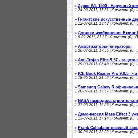
»
Zypad WL 1500 - Наручный к
1
24-03-2011, 15:31 | Коммент: (0) |
»
Гигантские искусственные де
1
12-07-2011, 13:43 | Коммент: (0) |
»
Датчики изображения Exmor 
1
9-02-2011, 21:37 | Коммент: (0) | 
»
Амортизаторы-генераторы
1
20-07-2011, 17:55 | Коммент: (0) |
»
Anti-Trojan Elite 5.37 - защита
1
29-03-2011, 06:48 | Коммент: (0) |
»
ICE Book Reader Pro 9.0.5 - ч
1
18-05-2011, 21:42 | Коммент: (0) |
»
Samsung Galaxy R официаль
1
20-07-2011, 17:57 | Коммент: (0) |
»
NASA возродила строительст
1
27-05-2011, 16:56 | Коммент: (0) |
»
Демо-версия Mass Effect 3 уж
1
13-07-2011, 17:14 | Коммент: (0) |
»
Prank Calculator веселый кал
1
30-06-2011, 22:22 | Коммент: (0) |