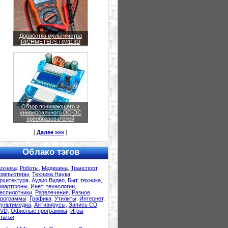
Доработка мультиметра
RICHMETERS RM113D
Обзор понижающего и
универсального DC-DC
преобразователей
[
Далее »»»
]
Облако тэгов
ехника
:
Роботы
,
Медицина
,
Транспорт
,
омпьютеры
,
Техника Наука
,
рхитектура
,
Аудио Видео
,
Быт. техника
,
мартфоны
,
Инет. технологии
,
еспилотники
,
Развлечения
,
Разное
рограммы
:
Графика
,
Утилиты
,
Интернет
,
ультимедиа
,
Антивирусы
,
Запись CD,
VD
,
Офисные программы
,
Игры
татьи