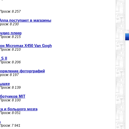
 Просм: 8 257
Anna поступают в магазины
Просм: 8 230
 аудио плеер
 Просм: 8 215
н Micromax X450 Van Gogh
 Просм: 8 210
S II
 Просм: 8 206
оформление фоторграфий
Просм: 8 197
мышке
 Просм: 8 139
аботчиков MIT
 Просм: 8 100
а и большого мозга
 Просм: 8 051
а
 Просм: 7 941