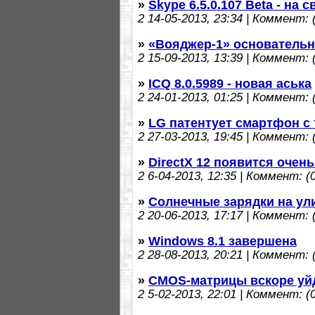
»
Skype 6.5.0.107 Beta - на 
2
14-05-2013, 23:34 | Коммент: (
»
«Вояджер-1» основательн
2
15-09-2013, 13:39 | Коммент: (
»
ICQ 8.0.5989 - новая аська
2
24-01-2013, 01:25 | Коммент: (
»
LG патентует смартфон с
2
27-03-2013, 19:45 | Коммент: (
»
DirectX 12 появится очень
2
6-04-2013, 12:35 | Коммент: (0
»
Солнечные зарядки на ул
2
20-06-2013, 17:17 | Коммент: (
»
Windows 8.1 завершена
2
28-08-2013, 20:21 | Коммент: (
»
CMOS-матрицы вскоре уй
2
5-02-2013, 22:01 | Коммент: (0