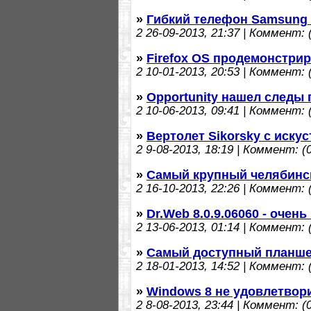
»
Гибкий телефон Samsung
2
26-09-2013, 21:37 | Коммент: (
»
Firefox OS продемонстри
2
10-01-2013, 20:53 | Коммент: (
»
Opportunity нашел следы
2
10-06-2013, 09:41 | Коммент: (
»
Вертолет Sikorsky с иску
2
9-08-2013, 18:19 | Коммент: (0
»
Самый крупный челябинс
2
16-10-2013, 22:26 | Коммент: (
»
Dr.Web 8.0.9.06060 - оче
2
13-06-2013, 01:14 | Коммент: (
»
Самый доступный планшет 
2
18-01-2013, 14:52 | Коммент: (
»
Windows 8 не удовлетвор
2
8-08-2013, 23:44 | Коммент: (0