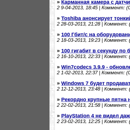
»
Карманная камера с датч
2
9-04-2013, 18:45 | Коммент: (0
»
Toshiba анонсирует тонки
2
28-03-2013, 21:28 | Коммент: (
»
100 Гбит/с на оборудован
2
18-03-2013, 19:23 | Коммент: (
»
100 гигабит в секунду по
2
16-10-2013, 22:33 | Коммент: (
»
Win7codecs 3.9.9 - обнов
2
1-02-2013, 22:37 | Коммент: (0
»
Windows 7 будет продава
2
12-12-2013, 23:48 | Коммент: (
»
Рекордно крупные пятна 
2
22-02-2013, 21:58 | Коммент: (
»
PlayStation 4 не видел да
2
23-02-2013, 12:25 | Коммент: (