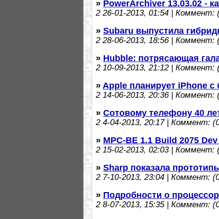
»
PowerArchiver 13.03.02 - 
2
26-01-2013, 01:54 | Коммент: (
»
Subaru выпустила гибрид
2
28-06-2013, 18:56 | Коммент: (
»
Hubble: потрясающая гала
2
10-09-2013, 21:12 | Коммент: (
»
Apple планирует iPhone 
2
14-06-2013, 20:36 | Коммент: (
»
Сотовому телефону 40 ле
2
4-04-2013, 20:17 | Коммент: (0
»
MPC-BE 1.1 Build 2075 De
2
15-02-2013, 02:03 | Коммент: (
»
Sharp показала прототип
2
7-10-2013, 23:04 | Коммент: (0
»
Подробности о процессора
2
8-07-2013, 15:35 | Коммент: (0