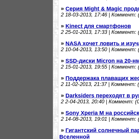
»
Серия Might & Magic про
2
18-03-2013, 17:46 | Коммент: (
»
Kinect для смартфонов
2
25-01-2013, 17:33 | Коммент: (
»
NASA хочет ловить и изу
2
10-04-2013, 13:50 | Коммент: (
»
SSD-диски Micron на 20-нм
2
15-01-2013, 19:55 | Коммент: (
»
Поддержака плаващих жест
2
11-02-2013, 21:37 | Коммент: (
»
Darksiders переходят в ру
2
2-04-2013, 20:40 | Коммент: (0
»
Sony Xperia M на российс
2
14-08-2013, 19:01 | Коммент: (
»
Гигантский солнечный па
Вселенной