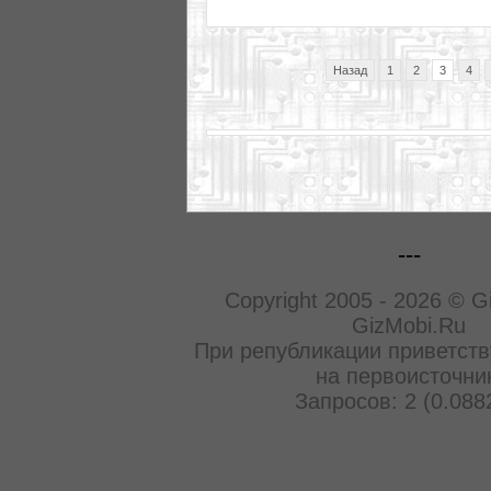
Назад
1
2
3
4
---
Copyright 2005 - 2026 © G
GizMobi.Ru
При републикации приветств
на первоисточни
Запросов: 2 (0.088