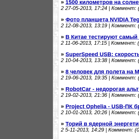
»
1500 километров на солн
2
27-05-2013, 17:24 | Коммент: (
»
Фото планшета NVIDIA Teg
2
12-08-2013, 13:19 | Коммент: (
»
В Китае тестируют самы
2
11-06-2013, 17:15 | Коммент: (
»
SuperSpeed USB: скорость
2
10-04-2013, 13:38 | Коммент: (
»
8 человек для полета на 
2
19-06-2013, 19:35 | Коммент: (
»
RobotCar - недорогая аль
2
19-02-2013, 21:36 | Коммент: (
»
Project Ophelia - USB-ПК б
2
10-01-2013, 20:26 | Коммент: (
»
Торий в ядерной энергети
2
5-11-2013, 14:29 | Коммент: (0