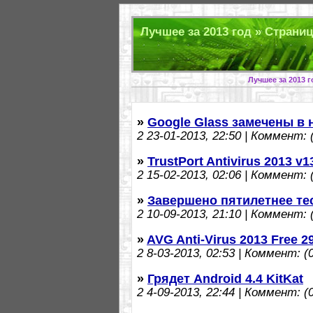
Лучшее за 2013 год » Страниц
Лучшее за 2013 
»
Google Glass замечены в
2
23-01-2013, 22:50 | Коммент: (
»
TrustPort Antivirus 2013 v1
2
15-02-2013, 02:06 | Коммент: (
»
Завершено пятилетнее те
2
10-09-2013, 21:10 | Коммент: (
»
AVG Anti-Virus 2013 Free 2
2
8-03-2013, 02:53 | Коммент: (0
»
Грядет Android 4.4 KitKat
2
4-09-2013, 22:44 | Коммент: (0