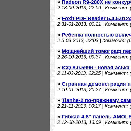
»
Radeon R9-280X не конкур
2
18-09-2013, 22:09 | Коммент: (
»
Foxit PDF Reader 5.4.5.012
2
31-01-2013, 00:21 | Коммент: (
»
Ребенка полностью выле
2
5-03-2013, 22:03 | Коммент: (0
»
Мощнейший томограф пер
2
26-10-2013, 09:37 | Коммент: (
»
ICQ 8.0.5996 - новая аська
2
11-02-2013, 22:25 | Коммент: (
»
Странная демонстрация пр
2
10-01-2013, 20:27 | Коммент: (
»
Tianhe-2 по-прежнему са
2
21-11-2013, 00:17 | Коммент: (
»
Гибкая 4,8" панель AMOLE
2
12-08-2013, 13:09 | Коммент: (