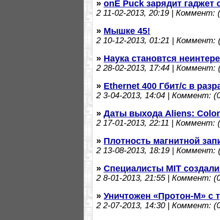
»
onE Puck зарядит гаджет 
2
11-02-2013, 20:19 | Коммент: (
»
Мышке 45!
2
10-12-2013, 01:21 | Коммент: (
»
Наука становтся неинтер
2
28-02-2013, 17:44 | Коммент: (
»
Ethernet 400 Гбит/с в разр
2
3-04-2013, 14:04 | Коммент: (0
»
Даты выхода Aliens: Colon
2
17-01-2013, 22:11 | Коммент: (
»
Плотность магнитной запи
2
13-08-2013, 18:19 | Коммент: (
»
Специалисты MIT создал
2
8-01-2013, 21:55 | Коммент: (0
»
Уничтожен «Протон-М» с
2
2-07-2013, 14:30 | Коммент: (0