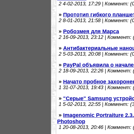
2
4-02-2013, 17:29 | Коммент: (0
»
Прототип гибкого планше
2
8-01-2013, 21:58 | Коммент: (0
»
Робозмея для Марса
2
16-09-2013, 23:12 | Коммент: (
»
Антибактериальные нано
2
5-03-2013, 20:08 | Коммент: (0
»
PayPal объявила о начал
2
18-09-2013, 22:26 | Коммент: (
»
Начато пробное захоронен
1
31-07-2013, 19:43 | Коммент: (
»
"Серые" Samsung устройс
1
5-02-2013, 22:55 | Коммент: (3
»
Imagenomic Portraiture 2.3
Photoshop
1
20-08-2013, 20:46 | Коммент: (