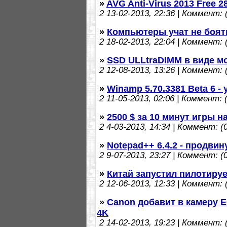
»
AVG Anti-Virus 2013 Free 2
2
13-02-2013, 22:36 | Коммент: (
»
Компьютеры учат не боят
2
18-02-2013, 22:04 | Коммент: (
»
SSD ULLtraDIMM в виде м
2
12-08-2013, 13:26 | Коммент: (
»
Winamp 5.70.3381 Beta 6 
2
11-05-2013, 02:06 | Коммент: (
»
2500 $ за 10 минут игры на
2
4-03-2013, 14:34 | Коммент: (0
»
Notepad++ 6.4.2 - продви
2
9-07-2013, 23:27 | Коммент: (0
»
Китай запустил пилотиру
2
12-06-2013, 12:33 | Коммент: (
»
Canon добавит в камеру 
4K
2
14-02-2013, 19:23 | Коммент: (