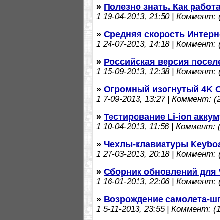
»
Полезно знать. Как работ
1
19-04-2013, 21:50 | Коммент: (
»
Средняя скорость Интерне
1
24-07-2013, 14:18 | Коммент: (
»
Российская версия посел
1
15-09-2013, 12:38 | Коммент: (
»
Огромный изогнутый 4K 
1
7-09-2013, 13:27 | Коммент: (2
»
Тестирование Li-ion акку
1
10-04-2013, 11:56 | Коммент: (
»
Чехлы-клавиатуры Keyboa
1
27-03-2013, 20:18 | Коммент: (
»
Сборник обновлений для 
1
16-01-2013, 22:06 | Коммент: (
»
Возрождение самолета-шп
1
5-11-2013, 23:55 | Коммент: (1