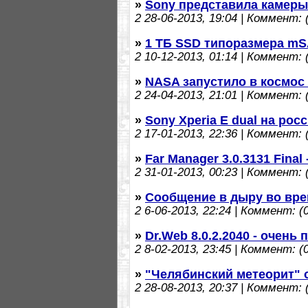
»
Sony представила камеры
2
28-06-2013, 19:04 | Коммент: (
»
1 ТБ SSD типоразмера m
2
10-12-2013, 01:14 | Коммент: (
»
NASA запустило в космос
2
24-04-2013, 21:01 | Коммент: (
»
Sony Xperia E dual на рос
2
17-01-2013, 22:36 | Коммент: (
»
Far Manager 3.0.3131 Fina
2
31-01-2013, 00:23 | Коммент: (
»
Сообщение в дыру во вр
2
6-06-2013, 22:24 | Коммент: (0
»
Dr.Web 8.0.2.2040 - очен
2
8-02-2013, 23:45 | Коммент: (0
»
"Челябинский метеорит" 
2
28-08-2013, 20:37 | Коммент: (