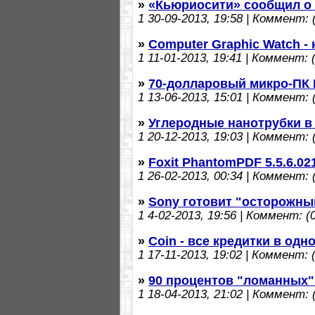
»
«Кьюриосити» сообщил о 
1
30-09-2013, 19:58 | Коммент: (
»
Computer Graphic Watch -
1
11-01-2013, 19:41 | Коммент: (
»
70-долларовый микро-ПК D
1
13-06-2013, 15:01 | Коммент: (
»
Углеродные нанотрубки в
1
20-12-2013, 19:03 | Коммент: (
»
Foxit PhantomPDF 5.5.6.02
1
26-02-2013, 00:34 | Коммент: (
»
Sony готовит "осторожны
1
4-02-2013, 19:56 | Коммент: (0
»
Coin - все кредитки в одн
1
17-11-2013, 19:02 | Коммент: (
»
90 процентов "ломанных"
1
18-04-2013, 21:02 | Коммент: (