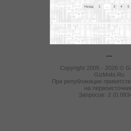
Назад
1
...
3
4
5
---
Copyright 2005 - 2026 © G
GizMobi.Ru
При републикации приветств
на первоисточни
Запросов: 2 (0.093