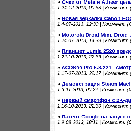
»
Очки от Meta и Atheer де
1
24-12-2013, 00:53 | Коммент: (
»
Новая зеркалка Canon EO
1
4-07-2013, 12:30 | Коммент: (0
»
Motorola Droid Mini, Droid
1
24-07-2013, 14:39 | Коммент: (
»
Планшет Lumia 2520 пред
1
22-10-2013, 22:36 | Коммент: (
»
ACDSee Pro 6.3.221 - смо
1
17-07-2013, 22:17 | Коммент: (
»
Демонстрация Steam Mach
1
6-11-2013, 00:22 | Коммент: (0
»
Первый смартфон с 2K-д
1
16-10-2013, 22:30 | Коммент: (
»
Патент Google на запуск 
1
9-08-2013, 18:11 | Коммент: (0