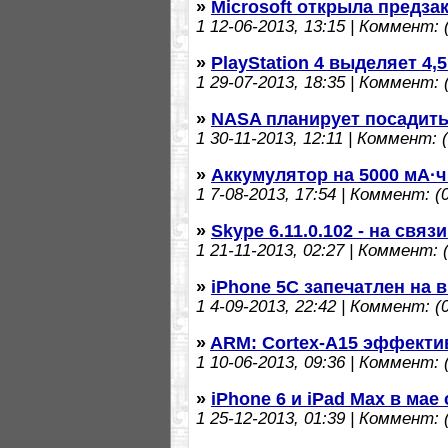
»
Microsoft открыла предза
1
12-06-2013, 13:15 | Коммент: (
»
PlayStation 4 выделяет 4,
1
29-07-2013, 18:35 | Коммент: (
»
NASA планирует посадить
1
30-11-2013, 12:11 | Коммент: (
»
Аккумулятор на 5000 мА·
1
7-08-2013, 17:54 | Коммент: (0
»
Skype 6.11.0.102 - на связ
1
21-11-2013, 02:27 | Коммент: (
»
iPhone 5C запечатлен на 
1
4-09-2013, 22:42 | Коммент: (0
»
ARM: Cortex-A15 эффективн
1
10-06-2013, 09:36 | Коммент: (
»
iPhone 6 и iPad Max в ма
1
25-12-2013, 01:39 | Коммент: (