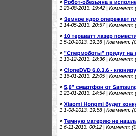
»
Робот-обезьяна в исполн
1
23-08-2013, 19:42 | Коммент: (
»
Земное ядро опережает п
1
14-05-2013, 20:57 | Коммент: (
»
10 тераватт лазер помест
1
5-10-2013, 19:16 | Коммент: (0
»
"Спермоботы" придут на
1
13-12-2013, 18:36 | Коммент: (
»
CloneDVD 6.0.3.6 - клонир
1
16-01-2013, 22:05 | Коммент: (
»
5,8" смартфон от Samsun
1
21-01-2013, 14:54 | Коммент: (
»
Xiaomi Hongmi будет кон
1
1-08-2013, 19:58 | Коммент: (0
»
Темную материю не нашли
1
6-11-2013, 00:12 | Коммент: (0