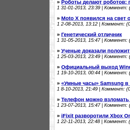
»
Роботы делают роботов: 
1
31-01-2013, 23:39 | Коммент: (
»
Moto X появился на свет
1
2-08-2013, 13:12 | Коммент: (0
»
Генетический отличник
1
31-05-2013, 15:47 | Коммент: (
»
Ученые доказали положит
1
25-03-2013, 23:49 | Коммент: (
»
Официальный выход Wind
1
19-10-2013, 00:44 | Коммент: (
»
«Умные часы» Samsung в
1
8-10-2013, 21:49 | Коммент: (0
»
Телефон можно взломать 
1
23-07-2013, 15:47 | Коммент: (
»
iFixit разворотили Xbox O
1
22-11-2013, 22:48 | Коммент: (