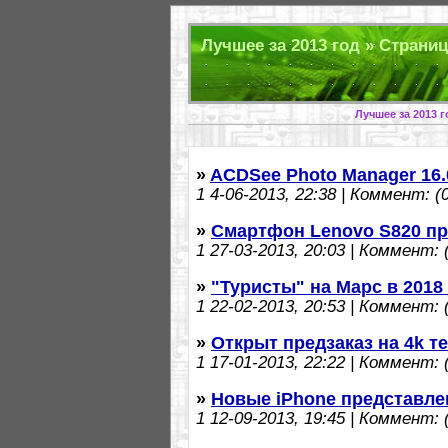
Лучшее за 2013 год » Страниц
Лучшее за 2013 
»
ACDSee Photo Manager 16.
1
4-06-2013, 22:38 | Коммент: (0
»
Смартфон Lenovo S820 п
1
27-03-2013, 20:03 | Коммент: (
»
"Туристы" на Марс в 2018
1
22-02-2013, 20:53 | Коммент: (
»
Открыт предзаказ на 4k 
1
17-01-2013, 22:22 | Коммент: (
»
Новые iPhone представл
1
12-09-2013, 19:45 | Коммент: (