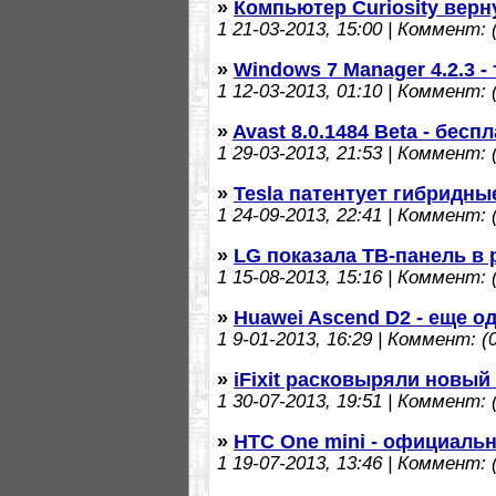
»
Компьютер Curiosity верн
1
21-03-2013, 15:00 | Коммент: (
»
Windows 7 Manager 4.2.3 -
1
12-03-2013, 01:10 | Коммент: (
»
Avast 8.0.1484 Beta - бес
1
29-03-2013, 21:53 | Коммент: (
»
Tesla патентует гибридн
1
24-09-2013, 22:41 | Коммент: (
»
LG показала ТВ-панель в 
1
15-08-2013, 15:16 | Коммент: (
»
Huawei Ascend D2 - еще о
1
9-01-2013, 16:29 | Коммент: (0
»
iFixit расковыряли новый
1
30-07-2013, 19:51 | Коммент: (
»
HTC One mini - официаль
1
19-07-2013, 13:46 | Коммент: (