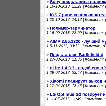
»
Sony представила полнок
1
16-10-2013, 22:21 | Коммент: (
»
iOS 7 ривела пользовател
1
20-10-2013, 14:18 | Коммент: (
»
Полимер-терминатор
1
16-09-2013, 23:09 | Коммент: (
»
AIMP 3.55.1320 - лучший 
1
5-11-2013, 03:12 | Коммент: (0
»
Представлен Battlefield 4
1
27-03-2013, 21:35 | Коммент: (
»
nLite 1.4.9.3 - содай свою 
1
29-08-2013, 23:47 | Коммент: (
»
Xiaomi планирует выход 
1
17-04-2013, 13:46 | Коммент: (
»
LG Optimus G2 позирует н
1
11-07-2013, 11:49 | Коммент: (