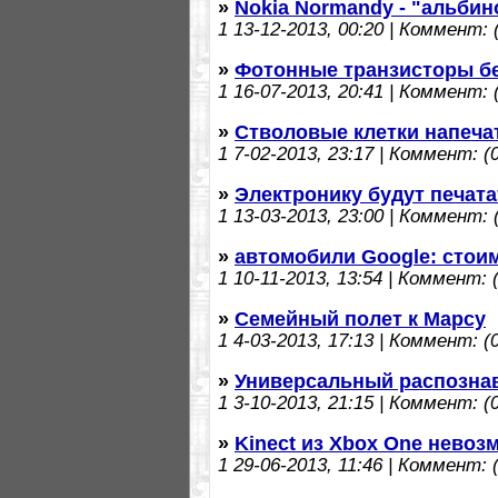
»
Nokia Normandy - "альбин
1
13-12-2013, 00:20 | Коммент: (
»
Фотонные транзисторы бе
1
16-07-2013, 20:41 | Коммент: (
»
Стволовые клетки напеча
1
7-02-2013, 23:17 | Коммент: (0
»
Электронику будут печата
1
13-03-2013, 23:00 | Коммент: (
»
автомобили Google: стои
1
10-11-2013, 13:54 | Коммент: (
»
Семейный полет к Марсу
1
4-03-2013, 17:13 | Коммент: (0
»
Универсальный распозна
1
3-10-2013, 21:15 | Коммент: (0
»
Kinect из Xbox One невоз
1
29-06-2013, 11:46 | Коммент: (