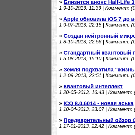
»
Близится анонс Half-Life 3
1
9-10-2013, 11:33 | Коммент: (0
»
Apple обновила iOS 7 до в
1
9-07-2013, 22:15 | Коммент: (0
»
Создан нейтронный микр
1
8-10-2013, 22:56 | Коммент: (0
»
Стандартный квантовый п
1
5-08-2013, 15:10 | Коммент: (0
»
Земля подхватила "жизнь
1
2-09-2013, 22:51 | Коммент: (0
»
Квантовый интеллект
1
20-05-2013, 16:43 | Коммент: (
»
ICQ 8.0.6014 - новая аська
1
10-04-2013, 23:07 | Коммент: (
»
Предварительный обзор О
1
17-01-2013, 22:42 | Коммент: (