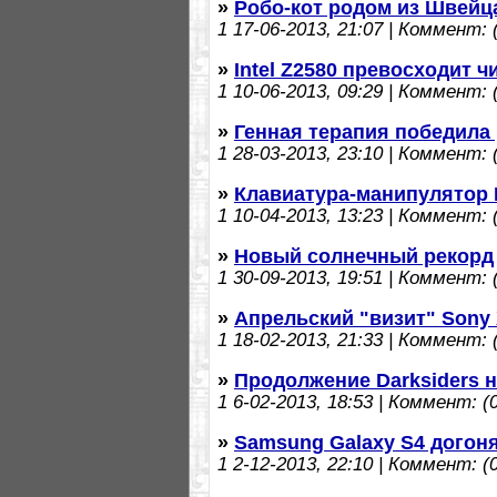
»
Робо-кот родом из Швейц
1
17-06-2013, 21:07 | Коммент: (
»
Intel Z2580 превосходит 
1
10-06-2013, 09:29 | Коммент: (
»
Генная терапия победила 
1
28-03-2013, 23:10 | Коммент: (
»
Клавиатура-манипулятор R
1
10-04-2013, 13:23 | Коммент: (
»
Новый солнечный рекорд
1
30-09-2013, 19:51 | Коммент: (
»
Апрельский "визит" Sony 
1
18-02-2013, 21:33 | Коммент: (
»
Продолжение Darksiders н
1
6-02-2013, 18:53 | Коммент: (0
»
Samsung Galaxy S4 догоня
1
2-12-2013, 22:10 | Коммент: (0