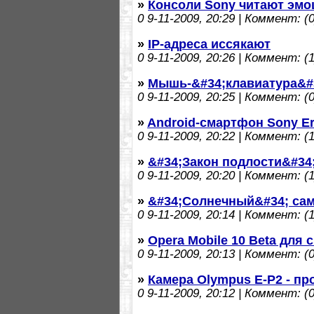
»
Консоли Sony читают эмо
0
9-11-2009, 20:29 | Коммент: (0
»
IP-адреса иссякают
0
9-11-2009, 20:26 | Коммент: (1
»
Мышь-&#34;клавиатура&#3
0
9-11-2009, 20:25 | Коммент: (0
»
Android-смартфон Sony Er
0
9-11-2009, 20:22 | Коммент: (1
»
&#34;Закон подлости&#34;
0
9-11-2009, 20:20 | Коммент: (1
»
&#34;Солнечный&#34; сам
0
9-11-2009, 20:14 | Коммент: (1
»
Opera Mobile 10 Beta для
0
9-11-2009, 20:13 | Коммент: (0
»
Камера Olympus E-P2 - пр
0
9-11-2009, 20:12 | Коммент: (0