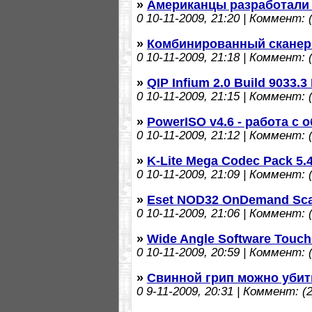
»
Американцы разработали
0
10-11-2009, 21:20 | Коммент: (
»
Комбинированный сканер V
0
10-11-2009, 21:18 | Коммент: (
»
QIP Infium 2.0 Build 9033.3
0
10-11-2009, 21:15 | Коммент: (
»
PowerISO v4.6 - работа с 
0
10-11-2009, 21:12 | Коммент: (
»
K-Lite Mega Codec Pack 5.
0
10-11-2009, 21:09 | Коммент: (
»
Eset NOD32 OnDemand Scan
0
10-11-2009, 21:06 | Коммент: (
»
Wide Angle Software Touch
0
10-11-2009, 20:59 | Коммент: (
»
Свинной грип можно уби
0
9-11-2009, 20:31 | Коммент: (2