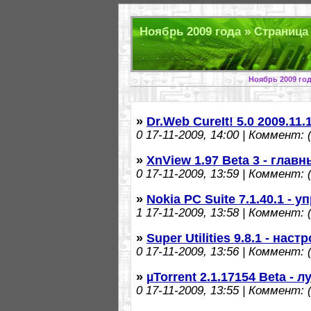
Ноябрь 2009 года » Страница 
Ноябрь 2009 год
»
Dr.Web CureIt! 5.0 2009.11
0
17-11-2009, 14:00 | Коммент: (
»
XnView 1.97 Beta 3 - гла
0
17-11-2009, 13:59 | Коммент: (
»
Nokia PC Suite 7.1.40.1 
1
17-11-2009, 13:58 | Коммент: (
»
Super Utilities 9.8.1 - нас
0
17-11-2009, 13:56 | Коммент: (
»
µTorrent 2.1.17154 Beta - 
0
17-11-2009, 13:55 | Коммент: (