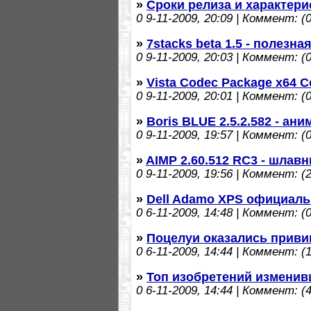
»
Сроки релиза и характери
0
9-11-2009, 20:09 | Коммент: (0
»
7stacks beta 1.5 - полезна
0
9-11-2009, 20:03 | Коммент: (0
»
Vista Codec Package x64 C
0
9-11-2009, 20:01 | Коммент: (0
»
Boris BLUE 2.5.2.582 - ан
0
9-11-2009, 19:57 | Коммент: (0
»
AIMP 2.60.512 RC3 - шлав
0
9-11-2009, 19:56 | Коммент: (2
»
Dell Adamo XPS официал
0
6-11-2009, 14:48 | Коммент: (0
»
Поцелуи оказались приви
0
6-11-2009, 14:44 | Коммент: (1
»
Топ изобретений изменив
0
6-11-2009, 14:44 | Коммент: (4