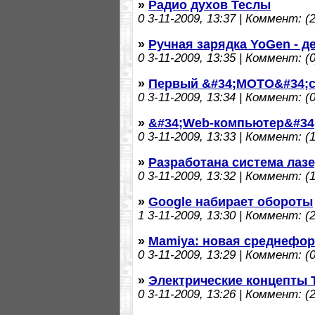
»
Радио духов Теслы
0
3-11-2009, 13:37 | Коммент: (2
»
Ручная зарядка YoGen - д
0
3-11-2009, 13:35 | Коммент: (0
»
Первый &#34;MOTO&#34;см
0
3-11-2009, 13:34 | Коммент: (0
»
&#34;Web-компьютер&#34; 
0
3-11-2009, 13:33 | Коммент: (1
»
Разработана система лаз
0
3-11-2009, 13:32 | Коммент: (1
»
Google набирает обороты
1
3-11-2009, 13:30 | Коммент: (2
»
Mamiya: новая среднефор
0
3-11-2009, 13:29 | Коммент: (0
»
Электрические концепты 
0
3-11-2009, 13:26 | Коммент: (2