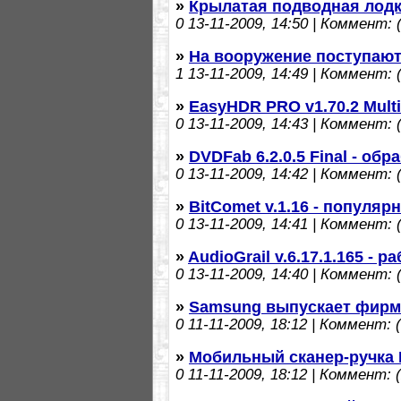
»
Крылатая подводная лод
0
13-11-2009, 14:50 | Коммент: (
»
На вооружение поступают
1
13-11-2009, 14:49 | Коммент: (
»
EasyHDR PRO v1.70.2 Multi
0
13-11-2009, 14:43 | Коммент: (
»
DVDFab 6.2.0.5 Final - об
0
13-11-2009, 14:42 | Коммент: (
»
BitComet v.1.16 - популяр
0
13-11-2009, 14:41 | Коммент: (
»
AudioGrail v.6.17.1.165 - 
0
13-11-2009, 14:40 | Коммент: (
»
Samsung выпускает фирм
0
11-11-2009, 18:12 | Коммент: (
»
Мобильный сканер-ручка 
0
11-11-2009, 18:12 | Коммент: (