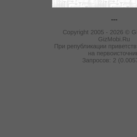
---
Copyright 2005 - 2026 © G
GizMobi.Ru
При републикации приветств
на первоисточни
Запросов: 2 (0.005