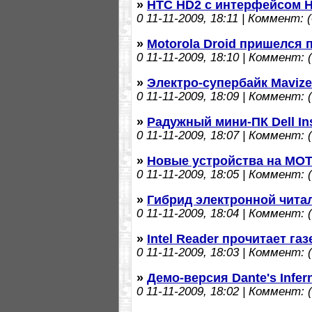
»
HTC HD2 с интерфейсом H
0
11-11-2009, 18:11 | Коммент: (
»
Motorola Droid пришелся 
0
11-11-2009, 18:10 | Коммент: (
»
Электро-супербайк Mavize
0
11-11-2009, 18:09 | Коммент: (
»
Радужный мини-ПК Dell In
0
11-11-2009, 18:07 | Коммент: (
»
Новые устройства на MOTO
0
11-11-2009, 18:05 | Коммент: (
»
Гибрид электронной чита
0
11-11-2009, 18:04 | Коммент: (
»
Intel Reader прочитает газ
0
11-11-2009, 18:03 | Коммент: (
»
Демо-версия Dante's Infer
0
11-11-2009, 18:02 | Коммент: (