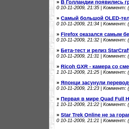
»
В Голландии появились г
0
10-11-2009, 21:35 | Коммент: (
»
Самый большой OLED-тел
0
10-11-2009, 21:34 | Коммент: (
»
Firefox оказался самым 
0
10-11-2009, 21:32 | Коммент: (
»
Бета-тест и релиз StarCraft
0
10-11-2009, 21:31 | Коммент: (
»
Ricoh GXR - камера со см
1
10-11-2009, 21:25 | Коммент: (
»
Японци засунули перевод
0
10-11-2009, 21:23 | Коммент: (
»
Первая в мире Quad Full 
1
10-11-2009, 21:22 | Коммент: (
»
Star Trek Online не за гор
0
10-11-2009, 21:21 | Коммент: (